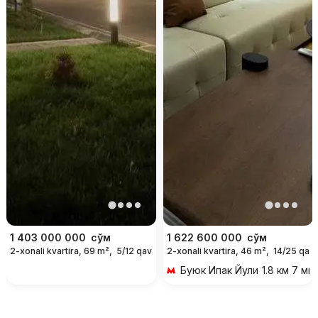
1 403 000 000
сўм
1 622 600 000
сўм
2-xonali kvartira, 69 m²,
5/12 qavat
2-xonali kvartira, 46 m²,
14/25 qava
Буюк Ипак Йули
1.8 км 7 ми