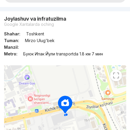
Joylashuv va infratuzilma
Google Xaritalarda oching
Shahar:
Toshkent
Tuman:
Mirzo Ulug'bek
Manzil:
Metro:
Буюк Ипак Йули transportda 1.8 км 7 мин