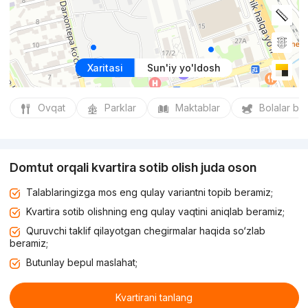
Xaritasi
Sun'iy yo'ldosh
Ovqat
Parklar
Maktablar
Bolalar bo
Domtut orqali kvartira sotib olish juda oson
Talablaringizga mos eng qulay variantni topib beramiz;
Kvartira sotib olishning eng qulay vaqtini aniqlab beramiz;
Quruvchi taklif qilayotgan chegirmalar haqida so‘zlab
beramiz;
Butunlay bepul maslahat;
Kvartirani tanlang