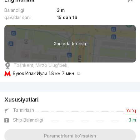
Balandligi
3 m
qavatlar soni
15 dan 16
Xaritada ko'rish
Toshkent, Mirzo Ulug'bek,
Буюк Ипак Йули
1.8 км 7 мин
Reklama
Xususiyatlari
Ta'mirlash
Yo'q
Ship Balandligi
3 m
Parametrlarni ko'rsatish