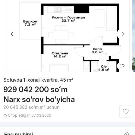
1/2
Sotuvda 1-xonali kvartira, 45 m²
929 042 200
soʻm
Narx so'rov bo'yicha
20 645 382
soʻm
m² uchun
Chop etilgan 07.02.2026
Eng muhimi