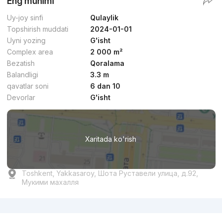
Eng muhimi
Uy-joy sinfi
Qulaylik
Topshirish muddati
2024-01-01
Uyni yozing
G'isht
Complex area
2 000 m²
Bezatish
Qoralama
Balandligi
3.3 m
qavatlar soni
6 dan 10
Devorlar
G'isht
Xaritada ko'rish
Toshkent, Yakkasaroy, Шота Руставели улица, д.92,
Мукими махалля
Reklama