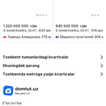
1 220 000 000
сўм
945 500 000
сўм
2-xonali kvartira, 52 m²,
6/25 qavat
2-xonali kvartira, 52 m²,
5/16 qavat
Хамида Алимджана
378 м 5 мин piyoda
Машиностроителей
908 м 
Toshkent tumanlaridagi kvartiralar
Shuningdek qarang
Toshkentda metroga yaqin kvartiralar
E'lon bo'limi