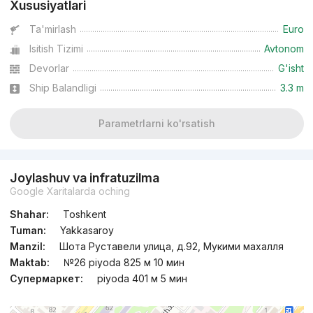
Xususiyatlari
Ta'mirlash
Euro
Isitish Tizimi
Avtonom
Devorlar
G'isht
Ship Balandligi
3.3 m
Parametrlarni ko'rsatish
Joylashuv va infratuzilma
Google Xaritalarda oching
Shahar:
Toshkent
Tuman:
Yakkasaroy
Manzil:
Шота Руставели улица, д.92, Мукими махалля
Maktab:
№26 piyoda 825 м 10 мин
Супермаркет:
piyoda 401 м 5 мин