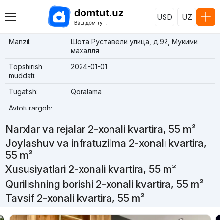
USD
UZ
Manzil:
Шота Руставели улица, д.92, Мукими
махалля
Topshirish
2024-01-01
muddati:
Tugatish:
Qoralama
Avtoturargoh:
Narxlar va rejalar 2-xonali kvartira, 55 m²
Joylashuv va infratuzilma 2-xonali kvartira,
55 m²
Xususiyatlari 2-xonali kvartira, 55 m²
Qurilishning borishi 2-xonali kvartira, 55 m²
Tavsif 2-xonali kvartira, 55 m²