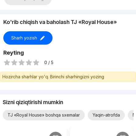
Ko'rib chiqish va baholash TJ «Royal House»
Sharh yozish
Reyting
0 / 5
Hozircha sharhlar yo'q. Birinchi sharhingizni yozing
Sizni qiziqtirishi mumkin
TJ «Royal House» boshqa sxemalar
Yaqin-atrofda
N