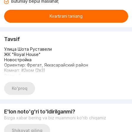
Butunlay bepul maslahat;
Kvartirani tanlang
Tavsif
Улица Шота Руставели
ЖК "Royal House"
Новостройка
Ориентир: Фрегат, Яккасарайский район
Комнат: #2ком (2в3)
Этаж : 6
Этажность : 9
Общая площадь: 55м2
Ko'proq
Состояние: Новый ремонт (никто не жил)
С мебелью и Техникой
Цена: 114.000$
E'lon noto'g'ri to'ldirilganmi?
Bizga xabar bering va biz muammoni ko‘rib chiqamiz
Shikoyat qiling