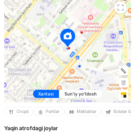
Xaritasi
Sun'iy yo'ldosh
Ovqat
Parklar
Maktablar
Bolalar bo
Yaqin atrofdagi joylar