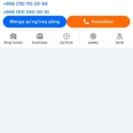
+998 (78) 113-20-86
+998 (93) 390-30-10
Menga qo'ng'iroq qiling
Kontaktlar
Пн-Пт. С 9:30 до 18:00
RU
UZ
Yangi binolar
Kvartiralar
Qo'shish
Ipoteka
Xarita
Kontaktlar
loyiha haqida
Webnow © loyihasi
Foydalanish shartlari
Maxfiylik siyosati
Ommaviy taklif
Muassis:
"WEBNOW" MChJ