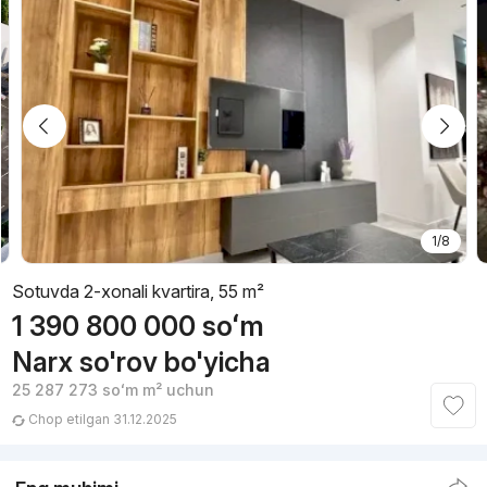
1/8
Sotuvda 2-xonali kvartira, 55 m²
1 390 800 000
soʻm
Narx so'rov bo'yicha
25 287 273
soʻm
m² uchun
Chop etilgan 31.12.2025