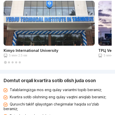
Kimyo International University
ТРЦ Veg
5 мин 2.5 км
5 мин 2
Domtut orqali kvartira sotib olish juda oson
Talablaringizga mos eng qulay variantni topib beramiz;
Kvartira sotib olishning eng qulay vaqtini aniqlab beramiz;
Quruvchi taklif qilayotgan chegirmalar haqida so‘zlab
beramiz;