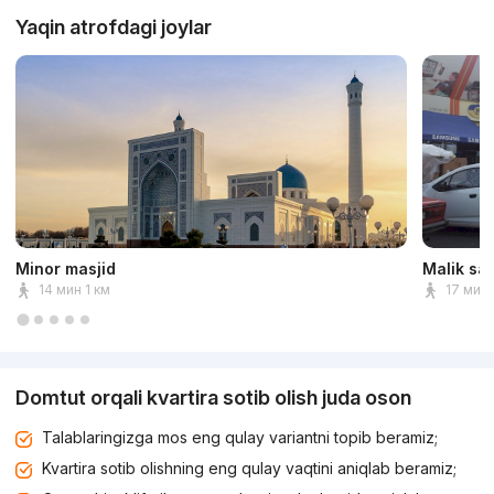
Yaqin atrofdagi joylar
Minor masjid
Malik sa
14 мин 1 км
17 мин 
Domtut orqali kvartira sotib olish juda oson
Talablaringizga mos eng qulay variantni topib beramiz;
Kvartira sotib olishning eng qulay vaqtini aniqlab beramiz;