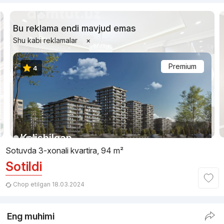
Bu reklama endi mavjud emas
Shu kabi reklamalar
×
Premium
4
1/12
Kelishilgan
Sotuvda 3-xonali kvartira, 94 m²
Sotildi
Topshirildi 2025
,
Namuna Development
TJ «NUR»
Chop etilgan 18.03.2024
+998 (78) 777...
Eng muhimi