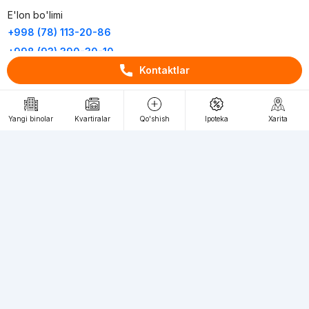
E'lon bo'limi
+998 (78) 113-20-86
+998 (93) 390-30-10
Kontaktlar
Пн-Пт. С 9:30 до 18:00
RU
UZ
Yangi binolar
Kvartiralar
Qo'shish
Ipoteka
Xarita
Kontaktlar
loyiha haqida
Webnow © loyihasi
Foydalanish shartlari
Maxfiylik siyosati
Ommaviy taklif