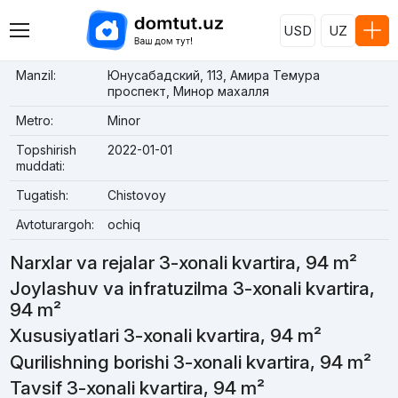
USD
UZ
Manzil:
Юнусабадский, 113, Амира Темура
проспект, Минор махалля
Metro:
Minor
Topshirish
2022-01-01
muddati:
Tugatish:
Chistovoy
Avtoturargoh:
ochiq
Narxlar va rejalar 3-xonali kvartira, 94 m²
Joylashuv va infratuzilma 3-xonali kvartira,
94 m²
Xususiyatlari 3-xonali kvartira, 94 m²
Qurilishning borishi 3-xonali kvartira, 94 m²
Tavsif 3-xonali kvartira, 94 m²