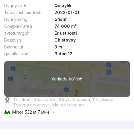
Qulaylik
Uy-joy sinfi
Qulaylik
Topshirish muddati
2022-01-01
Uyni yozing
G'isht
Complex area
74 000 m²
avtoturargoh
Er usti/osti
Bezatish
Chistovoy
dan
11 mln
сўм
/m²
Balandligi
3 m
qavatlar soni
9 dan 12
Topshirildi 2025
,
Shinam
TJ «Shinam»
Xaritada ko'rish
+998 (99) 853...
Qulaylik
Toshkent, Yunusobod, Юнусабадский, 113, Амира
Темура проспект, Минор махалля
Minor
532 м 7 мин
Reklama