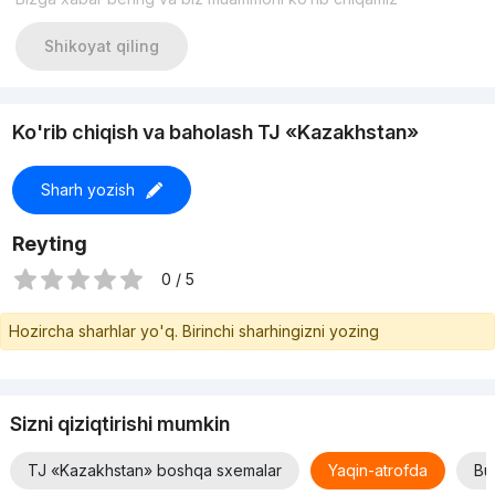
более 1000 объектов по городу Ташкент.
С уважением, Шовкат
Shikoyat qiling
Эксперт по недвижимости
• Компания "Summit Group''
Ko'rib chiqish va baholash TJ «Kazakhstan»
Sharh yozish
Reyting
0 / 5
Hozircha sharhlar yo'q. Birinchi sharhingizni yozing
Sizni qiziqtirishi mumkin
TJ «Kazakhstan» boshqa sxemalar
Yaqin-atrofda
Bu 