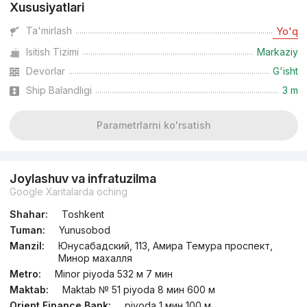
Xususiyatlari
dan
21 mln
сўм
/m²
Ta'mirlash
Yo'q
Isitish Tizimi
Markaziy
Topshirildi 2021
,
Bekole Biznes
TJ «Grand Akkurgan Resident»
Devorlar
G'isht
Ship Balandligi
3 m
+998 (98) 301...
Parametrlarni ko'rsatish
Joylashuv va infratuzilma
Google Xaritalarda oching
Shahar:
Toshkent
Tuman:
Yunusobod
Manzil:
Юнусабадский, 113, Амира Темура проспект,
Минор махалля
Metro:
Minor piyoda 532 м 7 мин
Maktab:
Maktab № 51 piyoda 8 мин 600 м
Orient Finance Bank:
piyoda 1 мин 100 м