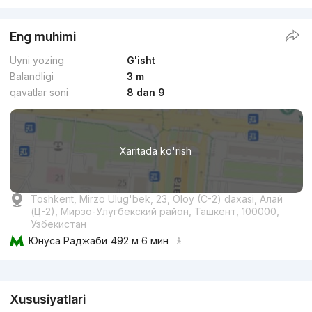
Eng muhimi
Uyni yozing
G'isht
Balandligi
3 m
qavatlar soni
8 dan 9
Xaritada ko'rish
Toshkent, Mirzo Ulug'bek, 23, Oloy (C-2) daxasi, Алай
(Ц-2), Мирзо-Улугбекский район, Ташкент, 100000,
Узбекистан
Юнуса Раджаби
492 м 6 мин
Reklama
Xususiyatlari