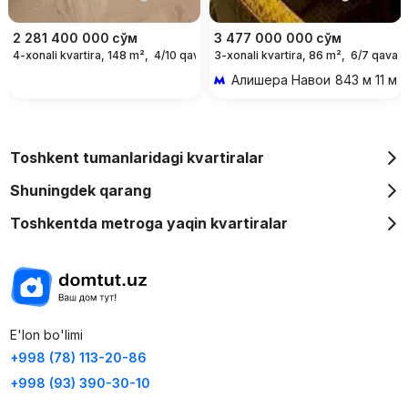
2 281 400 000
сўм
3 477 000 000
сўм
4-xonali kvartira, 148 m²,
4/10 qavat
3-xonali kvartira, 86 m²,
6/7 qavat
Алишера Навои
843 м 11 ми
Toshkent tumanlaridagi kvartiralar
Shuningdek qarang
Toshkentda metroga yaqin kvartiralar
E'lon bo'limi
+998 (78) 113-20-86
+998 (93) 390-30-10