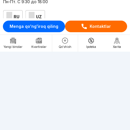
Пн-Пт. С 9:30 до 18:00
RU
UZ
Menga qo'ng'iroq qiling
Kontaktlar
Kontaktlar
loyiha haqida
Yangi binolar
Kvartiralar
Qo'shish
Ipoteka
Xarita
Webnow © loyihasi
Foydalanish shartlari
Maxfiylik siyosati
Ommaviy taklif
Muassis:
"WEBNOW" MChJ
Manzil:
Toshkent shahri, A.Qahhor ko'chasi, 47-uy
Elektron ommaviy axborot vositalarini ro'yxatdan
o'tkazish:
1649