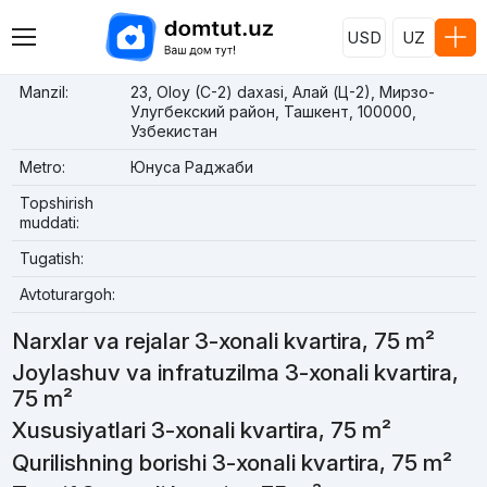
USD
UZ
Manzil:
23, Oloy (C-2) daxasi, Алай (Ц-2), Мирзо-
Улугбекский район, Ташкент, 100000,
Узбекистан
Metro:
Юнуса Раджаби
Topshirish
muddati:
Tugatish:
Avtoturargoh:
Narxlar va rejalar 3-xonali kvartira, 75 m²
Joylashuv va infratuzilma 3-xonali kvartira,
75 m²
Xususiyatlari 3-xonali kvartira, 75 m²
Qurilishning borishi 3-xonali kvartira, 75 m²