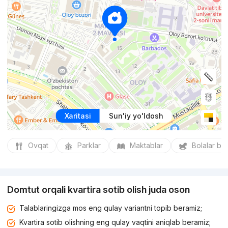
Xaritasi
Sun'iy yo'ldosh
Ovqat
Parklar
Maktablar
Bolalar bo
Domtut orqali kvartira sotib olish juda oson
Talablaringizga mos eng qulay variantni topib beramiz;
Kvartira sotib olishning eng qulay vaqtini aniqlab beramiz;