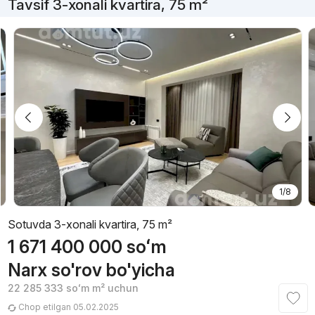
Tavsif 3-xonali kvartira, 75 m²
1/8
Sotuvda 3-xonali kvartira, 75 m²
1 671 400 000
soʻm
Narx so'rov bo'yicha
22 285 333
soʻm
m² uchun
Chop etilgan 05.02.2025