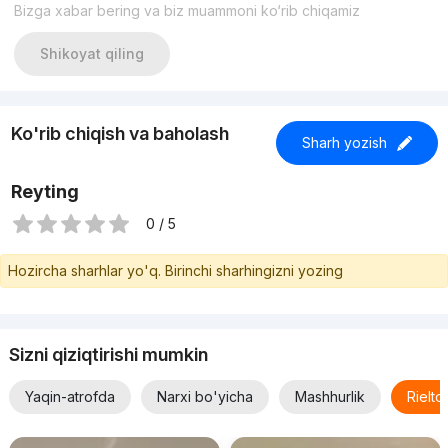
Bizga xabar bering va biz muammoni ko‘rib chiqamiz
Shikoyat qiling
Ko'rib chiqish va baholash
Sharh yozish
Reyting
0 / 5
Hozircha sharhlar yo'q. Birinchi sharhingizni yozing
Sizni qiziqtirishi mumkin
Yaqin-atrofda
Narxi bo'yicha
Mashhurlik
Rielt