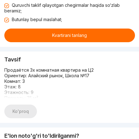
Quruvchi taklif qilayotgan chegirmalar haqida so‘zlab
beramiz;
Butunlay bepul maslahat;
Kvartirani tanlang
Tavsif
Продаётся 3х комнатная квартира на Ц2
Ориентир: Алайский рынок, Школа №17
Комнат: 3
Этаж: 8
Этажность: 9
Площадь: 75 м²
Состояние: Новый ремонт
Мебель/техника (Hoffman)
Ko'proq
Цена : 137 000y.e
+99894 338-44-48
Жавлонбек
E'lon noto'g'ri to'ldirilganmi?