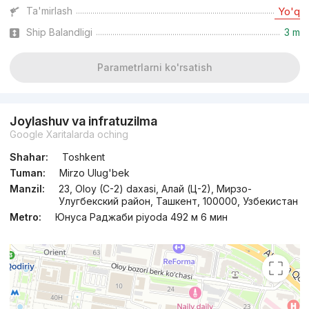
Ta'mirlash
Yo'q
Ship Balandligi
3 m
Parametrlarni ko'rsatish
Joylashuv va infratuzilma
Google Xaritalarda oching
Shahar:
Toshkent
Tuman:
Mirzo Ulug'bek
Manzil:
23, Oloy (C-2) daxasi, Алай (Ц-2), Мирзо-
Улугбекский район, Ташкент, 100000, Узбекистан
Metro:
Юнуса Раджаби piyoda 492 м 6 мин