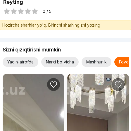
Reyting
0 / 5
Hozircha sharhlar yo'q. Birinchi sharhingizni yozing
Sizni qiziqtirishi mumkin
Yaqin-atrofda
Narxi bo'yicha
Mashhurlik
Foyda