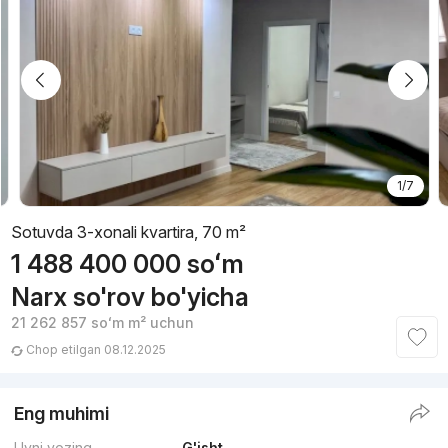
1/7
Sotuvda 3-xonali kvartira, 70 m²
1 488 400 000
soʻm
Narx so'rov bo'yicha
21 262 857
soʻm
m² uchun
Chop etilgan 08.12.2025
Eng muhimi
Uyni yozing
G'isht