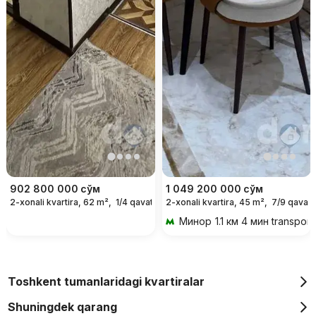
902 800 000
сўм
1 049 200 000
сўм
2-xonali kvartira, 62 m²,
1/4 qavat
2-xonali kvartira, 45 m²,
7/9 qavat
Минор
1.1 км 4 мин transport
Toshkent tumanlaridagi kvartiralar
Shuningdek qarang