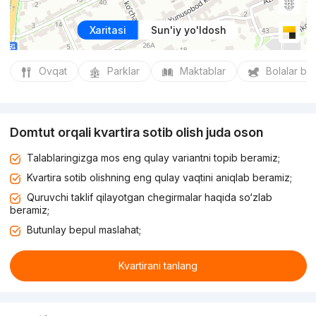
Xaritasi
Sun'iy yo'ldosh
Ovqat
Parklar
Maktablar
Bolalar bo
Domtut orqali kvartira sotib olish juda oson
Talablaringizga mos eng qulay variantni topib beramiz;
Kvartira sotib olishning eng qulay vaqtini aniqlab beramiz;
Quruvchi taklif qilayotgan chegirmalar haqida so‘zlab
beramiz;
Butunlay bepul maslahat;
Kvartirani tanlang