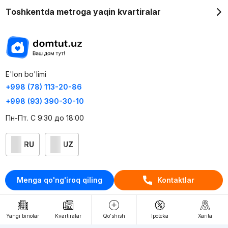
Toshkentda metroga yaqin kvartiralar
E'lon bo'limi
+998 (78) 113-20-86
+998 (93) 390-30-10
Пн-Пт. С 9:30 до 18:00
RU
UZ
Kontaktlar
Menga qo'ng'iroq qiling
Kontaktlar
loyiha haqida
Webnow © loyihasi
Yangi binolar
Kvartiralar
Qo'shish
Ipoteka
Xarita
Foydalanish shartlari