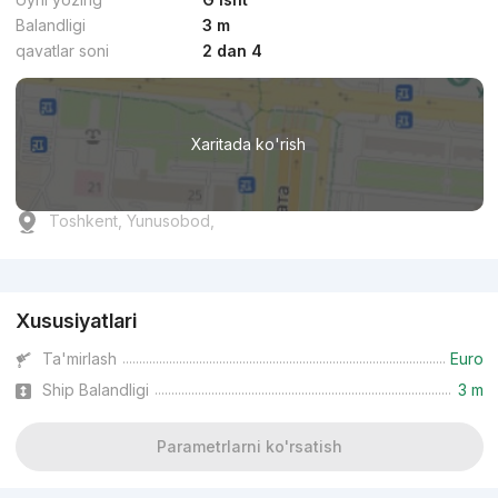
Balandligi
3 m
qavatlar soni
2 dan 4
Xaritada ko'rish
Toshkent, Yunusobod,
Reklama
Xususiyatlari
Ta'mirlash
Euro
Ship Balandligi
3 m
Parametrlarni ko'rsatish