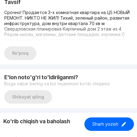
Tavsif
Срочно! Продается 3-х комнатная квартира на Ц5 НОВЫЙ
РЕМОНТ. НИКТО НЕ ЖИЛ! Тихий, зеленый район, развитая
инфраструктура, дом внутри квартала 70 кв м
Свердловская планировка Кирпичный дом 2 этаж из 4
Рядом школы, магазины, детские площадки, корзинка С
отличным ремонтом, техникой и обстановкой Продажа
напрямую от собственника. Есть небольшой торг на
месте. Риэлторов не беспокоить!
Ko'proq
E'lon noto'g'ri to'ldirilganmi?
Bizga xabar bering va biz muammoni ko‘rib chiqamiz
Shikoyat qiling
Ko'rib chiqish va baholash
Sharh yozish