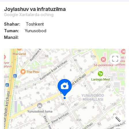
Joylashuv va infratuzilma
Google Xaritalarda oching
Shahar:
Toshkent
Tuman:
Yunusobod
Manzil: