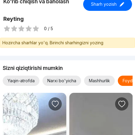
Ko'rib chiqish va baholash
Sharh yozish
Reyting
0 / 5
Hozircha sharhlar yo'q. Birinchi sharhingizni yozing
Sizni qiziqtirishi mumkin
Yaqin-atrofda
Narxi bo'yicha
Mashhurlik
Foyda