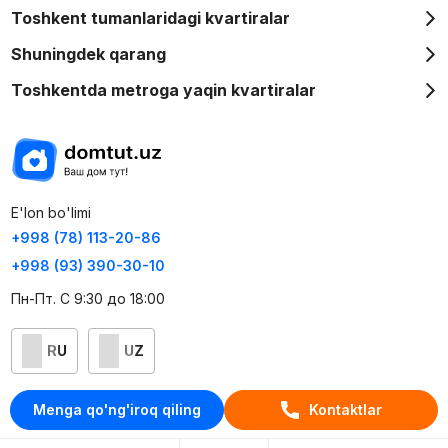
Toshkent tumanlaridagi kvartiralar
Shuningdek qarang
Toshkentda metroga yaqin kvartiralar
E'lon bo'limi
+998 (78) 113-20-86
+998 (93) 390-30-10
Пн-Пт. С 9:30 до 18:00
RU
UZ
Kontaktlar
Menga qo'ng'iroq qiling
Kontaktlar
loyiha haqida