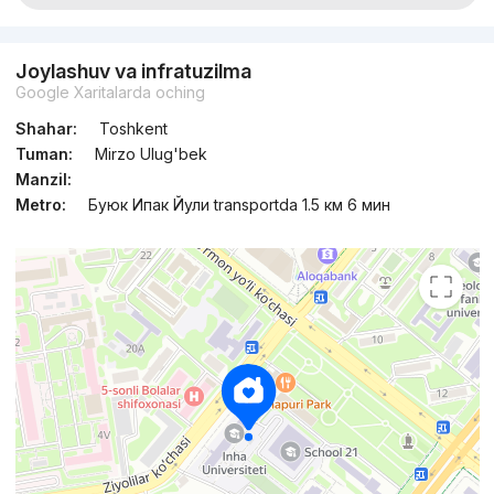
Joylashuv va infratuzilma
Google Xaritalarda oching
Shahar:
Toshkent
Tuman:
Mirzo Ulug'bek
Manzil:
Metro:
Буюк Ипак Йули transportda 1.5 км 6 мин