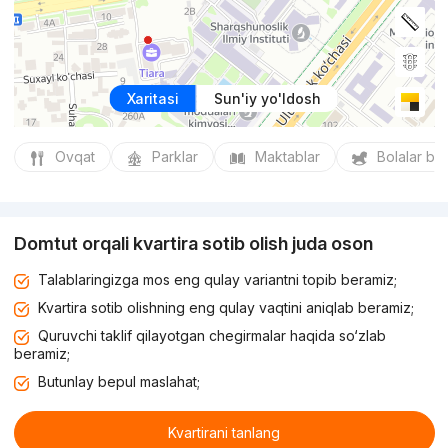
Xaritasi
Sun'iy yo'ldosh
Ovqat
Parklar
Maktablar
Bolalar bo
Domtut orqali kvartira sotib olish juda oson
Talablaringizga mos eng qulay variantni topib beramiz;
Kvartira sotib olishning eng qulay vaqtini aniqlab beramiz;
Quruvchi taklif qilayotgan chegirmalar haqida so‘zlab
beramiz;
Butunlay bepul maslahat;
Kvartirani tanlang