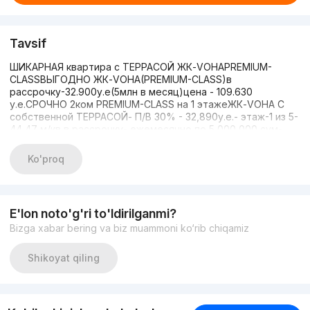
Tavsif
ШИКАРНАЯ квартира с ТЕРРАСОЙ ЖК-VOHAPREMIUM-
CLASSВЫГОДНО ЖК-VOHA(PREMIUM-CLASS)в
рассрочку-32.900у.е(5млн в месяц)цена - 109.630
у.е.СРОЧНО 2ком PREMIUM-CLASS на 1 этажеЖК-VOHA C
собственной ТЕРРАСОЙ- П/В 30% - 32,890у.е.- этаж-1 из 5-
44,47 м/кв в рассрочку- ежемесячно по 5 000 000 сум-
100% ЦЕНА - 109,630у.етак же есть ИПОТЕКАключи 28
августа 2027 год- полное сопровождение сделки-
Ko'proq
Помощь в оформлении ипотеки
E'lon noto'g'ri to'ldirilganmi?
Bizga xabar bering va biz muammoni ko‘rib chiqamiz
Shikoyat qiling