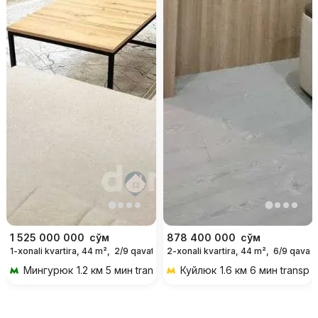
1 525 000 000
сўм
878 400 000
сўм
1-xonali kvartira, 44 m²,
2/9 qavat
2-xonali kvartira, 44 m²,
6/9 qavat
Мингурюк
1.2 км 5 мин transportda
Куйлюк
1.6 км 6 мин transpo