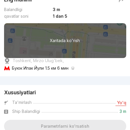
Balandligi
3 m
qavatlar soni
1 dan 5
Xaritada ko'rish
Toshkent, Mirzo Ulug'bek,
Буюк Ипак Йули
1.5 км 6 мин
Reklama
Xususiyatlari
Ta'mirlash
Yo'q
Ship Balandligi
3 m
Parametrlarni ko'rsatish