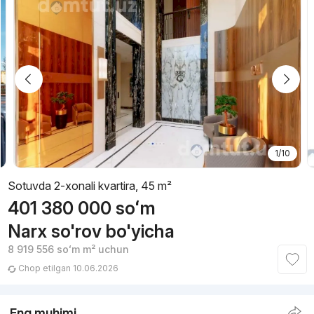
1/10
Sotuvda 2-xonali kvartira, 45 m²
401 380 000
soʻm
Narx so'rov bo'yicha
8 919 556
soʻm
m² uchun
Chop etilgan 10.06.2026
Eng muhimi