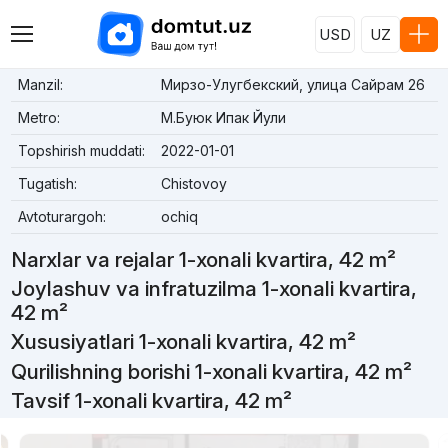
USD
UZ
Manzil:
Мирзо-Улугбекский, улица Сайрам 26
Metro:
М.Буюк Ипак Йули
Topshirish muddati:
2022-01-01
Tugatish:
Chistovoy
Avtoturargoh:
ochiq
Narxlar va rejalar 1-xonali kvartira, 42 m²
Joylashuv va infratuzilma 1-xonali kvartira,
42 m²
Xususiyatlari 1-xonali kvartira, 42 m²
Qurilishning borishi 1-xonali kvartira, 42 m²
Tavsif 1-xonali kvartira, 42 m²