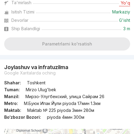
Ta'mirlash
Yo'q
Isitish Tizimi
Markaziy
Topshirilishi 2kv 2027
,
New Mahall
TJ «New Mahal»
Devorlar
G'isht
Ship Balandligi
3 m
+998 (93) 931...
Parametrlarni ko'rsatish
Joylashuv va infratuzilma
Google Xaritalarda oching
Shahar:
Toshkent
Tuman:
Mirzo Ulug'bek
Manzil:
Мирзо-Улугбекский, улица Сайрам 26
Metro:
М.Буюк Ипак Йули piyoda 17мин 1.3км
Maktab:
Maktab № 225 piyoda 3мин 280м
Bo‘zbozor Bozori:
piyoda 4мин 300м