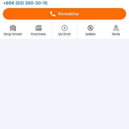
+998 (93) 390-30-10
Пн-Пт. С 9:30 до 18:00
Kontaktlar
RU
UZ
Yangi binolar
Kvartiralar
Qo'shish
Ipoteka
Xarita
Kontaktlar
loyiha haqida
Webnow © loyihasi
Foydalanish shartlari
Maxfiylik siyosati
Ommaviy taklif
Muassis:
"WEBNOW" MChJ
Manzil:
Toshkent shahri, A.Qahhor ko'chasi, 47-uy