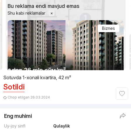
Bu reklama endi mavjud emas
Shu kabi reklamalar
×
Biznes
1/10
dan
26 mln
сўм
/m²
Sotuvda 1-xonali kvartira, 42 m²
Sotildi
Topshirildi 2025
,
Aliakbar Stroy Servis
TJ «Darxan Avenue 2»
Chop etilgan 26.03.2024
+998 (71) 200...
Eng muhimi
Qulaylik
Uy-joy sinfi
Qulaylik