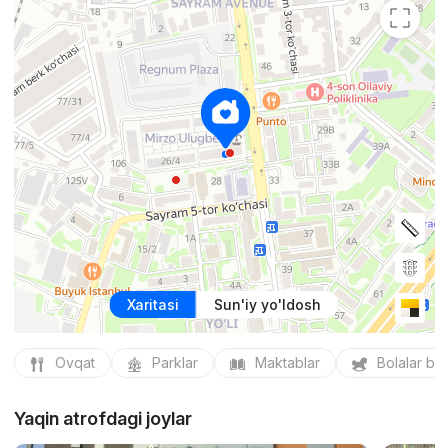
Xaritasi
Sun'iy yo'ldosh
Ovqat
Parklar
Maktablar
Bolalar bo
Yaqin atrofdagi joylar