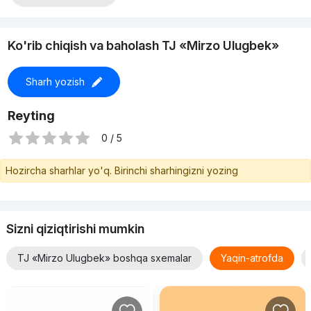
• Входная облагороженная металлическая дверь с
устройством глазка, номерка, механического замка.
• IP-домофон
Ko'rib chiqish va baholash TJ «Mirzo Ulugbek»
• Песчано-бетонная стяжка.
• Вся электрическая проводка раскинута по квартире.
• Счетчики воды, счетчики света и газа, радиаторы
Sharh yozish
отопления.
• В санузлах будут выведен отвод для разводки
сантехнических труб.
Reyting
• Стеклопакет с двойным остеклением из ПВХа.
0 / 5
Hozircha sharhlar yo'q. Birinchi sharhingizni yozing
Sizni qiziqtirishi mumkin
TJ «Mirzo Ulugbek» boshqa sxemalar
Yaqin-atrofda