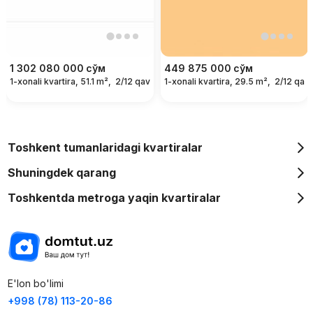
1 302 080 000
сўм
449 875 000
сўм
1-xonali kvartira, 51.1 m²,
2/12 qavat
1-xonali kvartira, 29.5 m²,
2/12 qava
Toshkent tumanlaridagi kvartiralar
Shuningdek qarang
Toshkentda metroga yaqin kvartiralar
E'lon bo'limi
+998 (78) 113-20-86