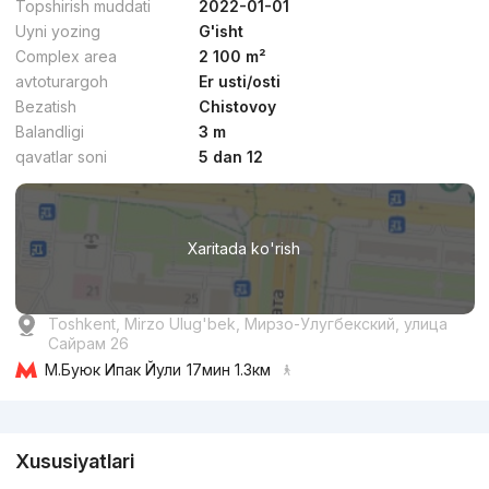
Topshirish muddati
2022-01-01
Uyni yozing
G'isht
Complex area
2 100 m²
avtoturargoh
Er usti/osti
Bezatish
Chistovoy
dan
15.3 mln
сўм
/m²
Balandligi
3 m
qavatlar soni
5 dan 12
Topshirildi 2024
,
Darkhan Residence
TJ «Darkhan Residence»
Xaritada ko'rish
+998 (78) 113...
Qulaylik
Toshkent, Mirzo Ulug'bek, Мирзо-Улугбекский, улица
Сайрам 26
М.Буюк Ипак Йули
17мин 1.3км
Reklama
Xususiyatlari
dan
16.9 mln
сўм
/m²