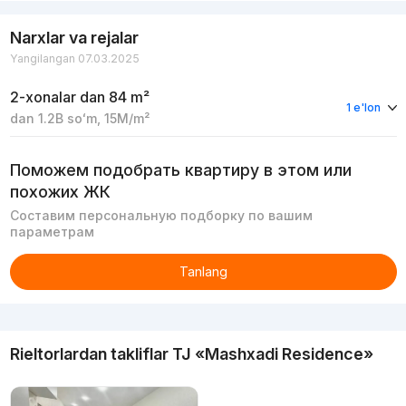
Narxlar va rejalar
Yangilangan 07.03.2025
2-xonalar
dan 84 m²
1 e'lon
dan
1.2B
soʻm
,
15M
/m²
Поможем подобрать квартиру в этом или
похожих ЖК
Составим персональную подборку по вашим
параметрам
Tanlang
Reklama
Rieltorlardan takliflar
TJ «Mashxadi Residence»