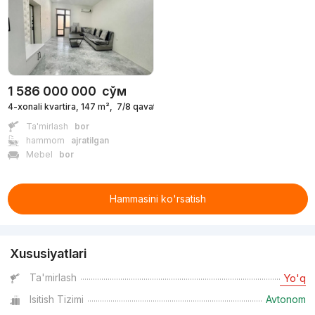
1 586 000 000
сўм
4-xonali kvartira, 147 m²,
7/8 qavat
Ta'mirlash
bor
hammom
ajratilgan
Mebel
bor
Hammasini ko'rsatish
Xususiyatlari
Ta'mirlash
Yo'q
Isitish Tizimi
Avtonom