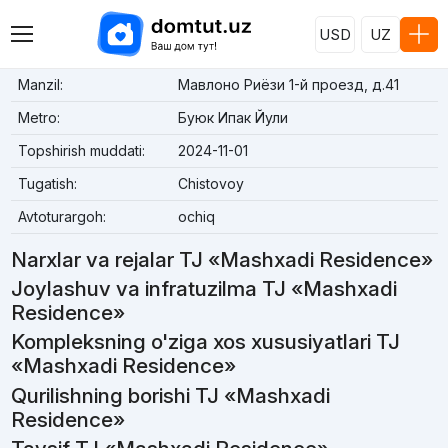
USD
UZ
Manzil:
Мавлоно Риёзи 1-й проезд, д.41
Metro:
Буюк Ипак Йули
Topshirish muddati:
2024-11-01
Tugatish:
Chistovoy
Avtoturargoh:
ochiq
Narxlar va rejalar TJ «Mashxadi Residence»
Joylashuv va infratuzilma TJ «Mashxadi
Residence»
Kompleksning o'ziga xos xususiyatlari TJ
«Mashxadi Residence»
Qurilishning borishi TJ «Mashxadi
Residence»