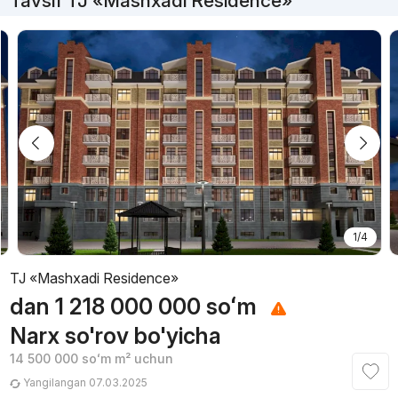
Tavsif TJ «Mashxadi Residence»
1/4
TJ «Mashxadi Residence»
dan
1 218 000 000
soʻm
Narx so'rov bo'yicha
14 500 000
soʻm
m² uchun
Yangilangan 07.03.2025