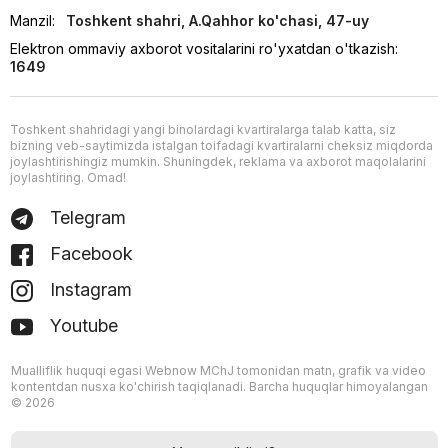
Manzil:
Toshkent shahri, A.Qahhor ko'chasi, 47-uy
Elektron ommaviy axborot vositalarini ro'yxatdan o'tkazish:
1649
Toshkent shahridagi yangi binolardagi kvartiralarga talab katta, siz
bizning veb-saytimizda istalgan toifadagi kvartiralarni cheksiz miqdorda
joylashtirishingiz mumkin. Shuningdek, reklama va axborot maqolalarini
joylashtiring. Omad!
Telegram
Facebook
Instagram
Youtube
Mualliflik huquqi egasi Webnow MChJ tomonidan matn, grafik va video
kontentdan nusxa ko'chirish taqiqlanadi. Barcha huquqlar himoyalangan
© 2026