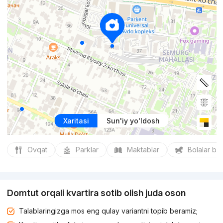
Xaritasi
Sun'iy yo'ldosh
Ovqat
Parklar
Maktablar
Bolalar bo
Domtut orqali kvartira sotib olish juda oson
Talablaringizga mos eng qulay variantni topib beramiz;