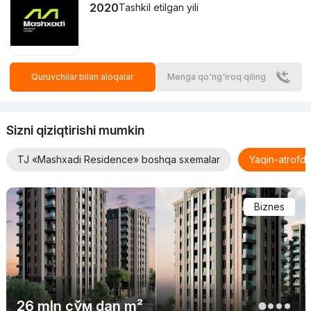
2020
Tashkil etilgan yili
Quruvchilar bilan aloqalar
Menga qo'ng'iroq qiling
Sizni qiziqtirishi mumkin
TJ «Mashxadi Residence» boshqa sxemalar
Yaqin-atrofd
Biznes
26 mln
сўм
dan m²