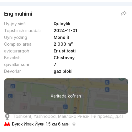
Eng muhimi
Uy-joy sinfi
Qulaylik
Topshirish muddati
2024-11-01
Uyni yozing
Monolit
Complex area
2 000 m²
avtoturargoh
Er usti/osti
Bezatish
Chistovoy
qavatlar soni
7
Devorlar
gaz bloki
Xaritada ko'rish
Toshkent, Yashnobod, Мавлоно Риёзи 1-й проезд, д.41
Буюк Ипак Йули
1.5 км 6 мин