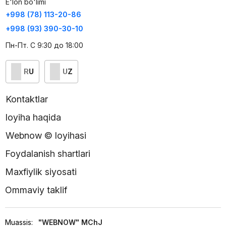
E'lon bo'limi
+998 (78) 113-20-86
+998 (93) 390-30-10
Пн-Пт. С 9:30 до 18:00
RU
UZ
Kontaktlar
loyiha haqida
Webnow © loyihasi
Foydalanish shartlari
Maxfiylik siyosati
Ommaviy taklif
Muassis:
"WEBNOW" MChJ