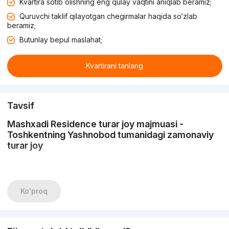
Kvartira sotib olishning eng qulay vaqtini aniqlab beramiz;
Quruvchi taklif qilayotgan chegirmalar haqida so‘zlab
beramiz;
Butunlay bepul maslahat;
Kvartirani tanlang
Tavsif
Mashxadi Residence turar joy majmuasi -
Toshkentning Yashnobod tumanidagi zamonaviy
turar joy
Mashxadi Residence - Toshkent shahri, Yashnobod tumani,
Mavlono Riyoziy 1-tor ko‘chasi, 41-uyda joylashgan komfort
toifasidagi turar joy majmuasi. Majmua ochiq avtoturargohga
Ko'proq
ega bitta 7 qavatli monolit binodan iborat. Obyektni topshirish
muddati 2024-yil 1-noyabrga mo‘ljallangan.