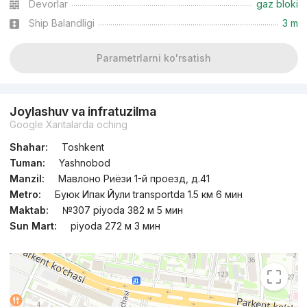
Devorlar
gaz bloki
Ship Balandligi
3 m
Parametrlarni ko'rsatish
Joylashuv va infratuzilma
Google Xaritalarda oching
Shahar:
Toshkent
Tuman:
Yashnobod
Manzil:
Мавлоно Риёзи 1-й проезд, д.41
Metro:
Буюк Ипак Йули transportda 1.5 км 6 мин
Maktab:
№307 piyoda 382 м 5 мин
Sun Mart:
piyoda 272 м 3 мин