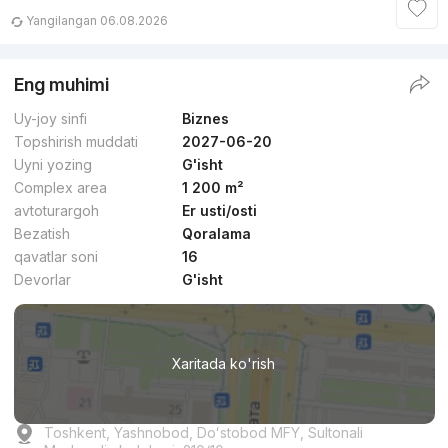
Yangilangan 06.08.2026
Eng muhimi
Uy-joy sinfi
Biznes
Topshirish muddati
2027-06-20
Uyni yozing
G'isht
Complex area
1 200 m²
avtoturargoh
Er usti/osti
Bezatish
Qoralama
qavatlar soni
16
Devorlar
G'isht
Xaritada ko'rish
Toshkent, Yashnobod, Doʻstobod MFY, Sultonali