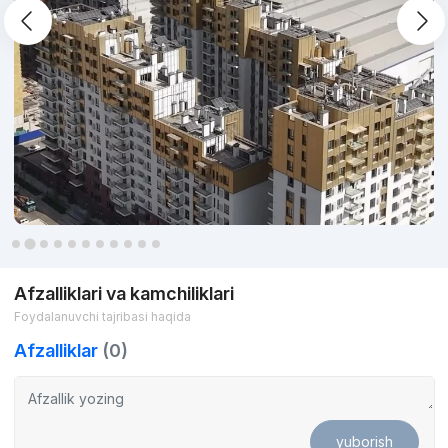
Afzalliklari va kamchiliklari
Foydalanuvchi tajribasi haqida
Afzalliklar
(0)
yuborish