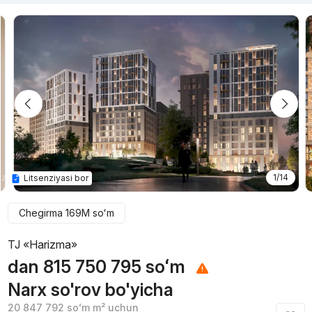
1/14
Litsenziyasi bor
Chegirma
169M
soʻm
TJ «Harizma»
dan
815 750 795
soʻm
Narx so'rov bo'yicha
20 847 792
soʻm
m² uchun