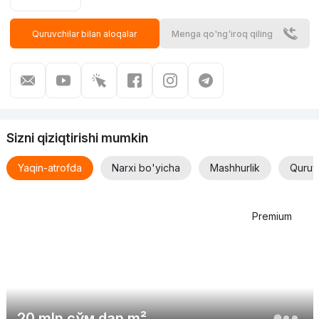
Quruvchilar bilan aloqalar
Menga qo'ng'iroq qiling
Sizni qiziqtirishi mumkin
Yaqin-atrofda
Narxi bo'yicha
Mashhurlik
Quruv
Premium
20 mln
сўм
dan m²