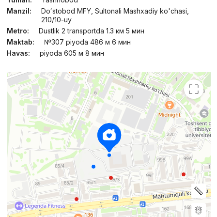
Manzil:
Doʻstobod MFY, Sultonali Mashxadiy ko'chasi,
210/10-uy
Metro:
Dustlik 2 transportda 1.3 км 5 мин
Maktab:
№307 piyoda 486 м 6 мин
Havas:
piyoda 605 м 8 мин