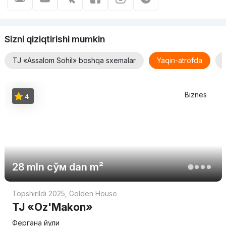
Sizni qiziqtirishi mumkin
TJ «Assalom Sohil» boshqa sxemalar
Yaqin-atrofda
Biznes
4
28 mln
сўм
dan m²
Topshirildi 2025
,
Golden House
TJ «Oz'Makon»
Фергана йули