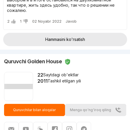
квартире, жить здесь удобно, так что о решении не
сожалею.
2
1
02 Noyabr 2022
Javob
Hammasini ko'rsatish
Quruvchi Golden House
22
Saytdagi ob'ektlar
2011
Tashkil etilgan yili
Quruvchilar bilan aloqalar
Menga qo'ng'iroq qiling