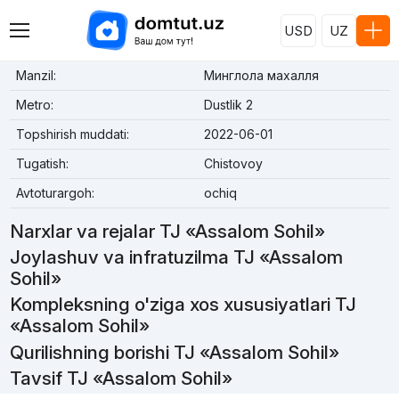
USD
UZ
Manzil:
Минглола махалля
Metro:
Dustlik 2
Topshirish muddati:
2022-06-01
Tugatish:
Chistovoy
Avtoturargoh:
ochiq
Narxlar va rejalar TJ «Assalom Sohil»
Joylashuv va infratuzilma TJ «Assalom
Sohil»
Kompleksning o'ziga xos xususiyatlari TJ
«Assalom Sohil»
Qurilishning borishi TJ «Assalom Sohil»
Tavsif TJ «Assalom Sohil»