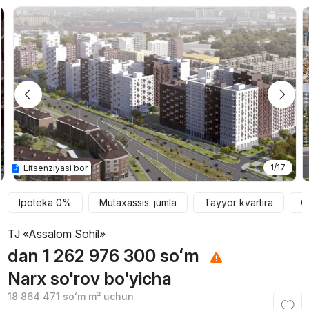
1/17
Litsenziyasi bor
Ipoteka 0%
Mutaxassis. jumla
Tayyor kvartira
C
TJ «Assalom Sohil»
dan
1 262 976 300
soʻm
Narx so'rov bo'yicha
18 864 471
soʻm
m² uchun