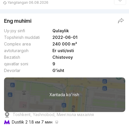
Yangilangan 06.08.2026
Eng muhimi
Uy-joy sinfi
Qulaylik
Topshirish muddati
2022-06-01
Complex area
240 000 m²
avtoturargoh
Er usti/osti
Bezatish
Chistovoy
qavatlar soni
9
Devorlar
G'isht
Xaritada ko'rish
Toshkent, Yashnobod, Минглола махалля
Dustlik 2
1.8 км 7 мин