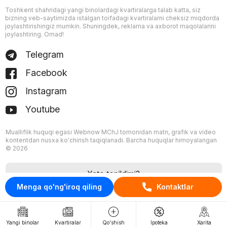
Toshkent shahridagi yangi binolardagi kvartiralarga talab katta, siz
bizning veb-saytimizda istalgan toifadagi kvartiralarni cheksiz miqdorda
joylashtirishingiz mumkin. Shuningdek, reklama va axborot maqolalarini
joylashtiring. Omad!
Telegram
Facebook
Instagram
Youtube
Mualliflik huquqi egasi Webnow MChJ tomonidan matn, grafik va video
kontentdan nusxa ko'chirish taqiqlanadi. Barcha huquqlar himoyalangan
© 2026
Xato topildimi?
Menga qo'ng'iroq qiling
Kontaktlar
Yangi binolar
Kvartiralar
Qo'shish
Ipoteka
Xarita