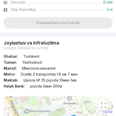
Devorlar
G'isht
Ship Balandligi
2 m
Parametrlarni ko'rsatish
Joylashuv va infratuzilma
Google Xaritalarda oching
Shahar:
Toshkent
Tuman:
Yashnobod
Manzil:
Минглола махалля
Metro:
Dustlik 2 transportda 1.8 км 7 мин
Maktab:
Школа № 35 piyoda 10мин 1км
Halyk Bank:
piyoda 5мин 300м