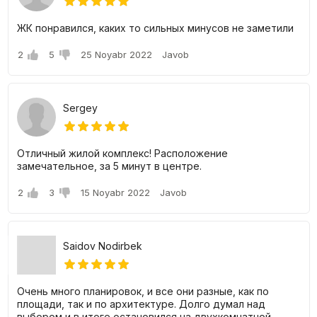
ЖК понравился, каких то сильных минусов не заметили
2
5
25 Noyabr 2022
Javob
Sergey
Отличный жилой комплекс! Расположение
замечательное, за 5 минут в центре.
2
3
15 Noyabr 2022
Javob
Saidov Nodirbek
Очень много планировок, и все они разные, как по
площади, так и по архитектуре. Долго думал над
выбором и в итоге остановился на двухкомнатной