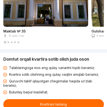
Maktab № 35
Gulshan 
10 мин 1 км
6 мин 2
Domtut orqali kvartira sotib olish juda oson
Talablaringizga mos eng qulay variantni topib beramiz;
Kvartira sotib olishning eng qulay vaqtini aniqlab beramiz;
Quruvchi taklif qilayotgan chegirmalar haqida so‘zlab
beramiz;
Butunlay bepul maslahat;
Kvartirani tanlang