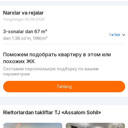
Narxlar va rejalar
Yangilangan 06.08.2026
3-xonalar
dan 67 m²
1 e'lon
dan
1.3B
soʻm
,
19M
/m²
Поможем подобрать квартиру в этом или
похожих ЖК
Составим персональную подборку по вашим
параметрам
Tanlang
Reklama
Rieltorlardan takliflar
TJ «Assalom Sohil»