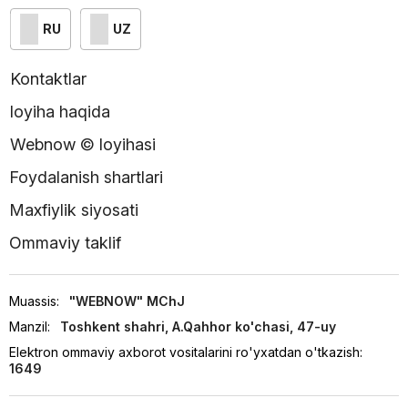
RU
UZ
Kontaktlar
loyiha haqida
Webnow © loyihasi
Foydalanish shartlari
Maxfiylik siyosati
Ommaviy taklif
Muassis:
"WEBNOW" MChJ
Manzil:
Toshkent shahri, A.Qahhor ko'chasi, 47-uy
Elektron ommaviy axborot vositalarini ro'yxatdan o'tkazish:
1649