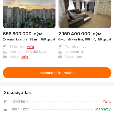
658 800 000
сўм
2 159 400 000
сўм
2-xonali kvartira, 38 m²,
9/9 qavat
6-xonali kvartira, 168 m²,
1/9 qavat
Ta'mirlash
yo'q
Ta'mirlash
bor
hammom
birlashtirilgan
hammom
2
Mebel
yo'q
Mebel
bor
Hammasini ko'rsatish
Xususiyatlari
Ta'mirlash
Yo'q
Isitish Tizimi
Markaziy