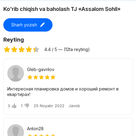
Ko'rib chiqish va baholash TJ «Assalom Sohil»
Sharh yozish
Reyting
4.4 / 5 — (12ta reyting)
Gleb-gavrilov
Интересная планировка домов и хороший ремонт в
квартирах!
3
1
25 Noyabr 2022
Javob
Anton28