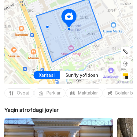
Xaritasi
Sun'iy yo'ldosh
Ovqat
Parklar
Maktablar
Bolalar bo
Yaqin atrofdagi joylar