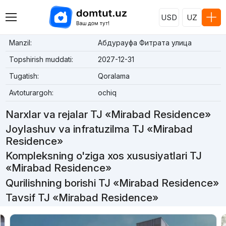
USD
UZ
Manzil:
Абдурауфа Фитрата улица
Topshirish muddati:
2027-12-31
Tugatish:
Qoralama
Avtoturargoh:
ochiq
Narxlar va rejalar TJ «Mirabad Residence»
Joylashuv va infratuzilma TJ «Mirabad
Residence»
Kompleksning o'ziga xos xususiyatlari TJ
«Mirabad Residence»
Qurilishning borishi TJ «Mirabad Residence»
Tavsif TJ «Mirabad Residence»