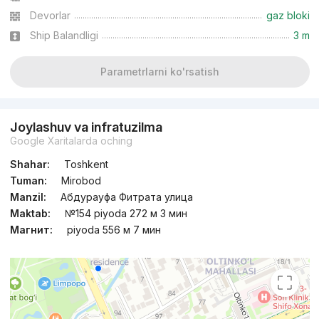
Devorlar
gaz bloki
Ship Balandligi
3 m
Parametrlarni ko'rsatish
Joylashuv va infratuzilma
Google Xaritalarda oching
Shahar:
Toshkent
Tuman:
Mirobod
Manzil:
Абдурауфа Фитрата улица
Maktab:
№154 piyoda 272 м 3 мин
Магнит:
piyoda 556 м 7 мин