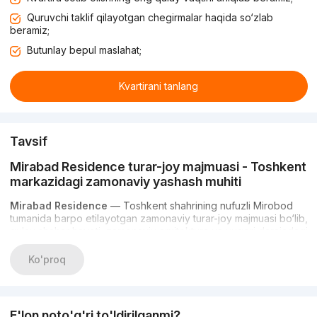
Quruvchi taklif qilayotgan chegirmalar haqida so‘zlab
beramiz;
Butunlay bepul maslahat;
Kvartirani tanlang
Tavsif
Mirabad Residence turar-joy majmuasi - Toshkent
markazidagi zamonaviy yashash muhiti
Mirabad Residence
— Toshkent shahrining nufuzli Mirobod
tumanida barpo etilayotgan zamonaviy turar-joy majmuasi bo‘lib,
qulay shahar hayoti, zamonaviy arxitektura va yuqori darajadagi
yashash sharoitlarini o‘zida mujassam etadi. Loyiha zamonaviy
hayot tarzini qadrlaydigan oilalar, yosh mutaxassislar hamda
Ko'proq
ko‘chmas mulkka investitsiya qilishni rejalashtirayotgan
xaridorlar uchun mo‘ljallangan.
Majmua nafaqat yashash uchun uy, balki to‘liq shakllangan
E'lon noto'g'ri to'ldirilganmi?