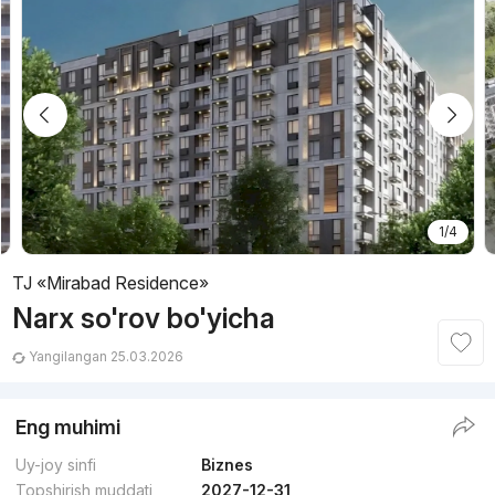
1/4
TJ «Mirabad Residence»
Narx so'rov bo'yicha
Yangilangan 25.03.2026
Eng muhimi
Uy-joy sinfi
Biznes
Topshirish muddati
2027-12-31