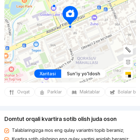
Xaritasi
Sun'iy yo'ldosh
Ovqat
Parklar
Maktablar
Bolalar bo
Domtut orqali kvartira sotib olish juda oson
Talablaringizga mos eng qulay variantni topib beramiz;
Kvartira sotib olishning eng qulay vaqtini aniqlab beramiz;