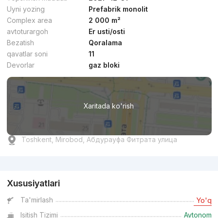
Uyni yozing
Prefabrik monolit
Complex area
2 000 m²
avtoturargoh
Er usti/osti
Bezatish
Qoralama
qavatlar soni
11
Devorlar
gaz bloki
Xaritada ko'rish
Toshkent, Mirobod, Абдурауфа Фитрата улица
Reklama
Xususiyatlari
Ta'mirlash
Yo'q
Isitish Tizimi
Avtonom