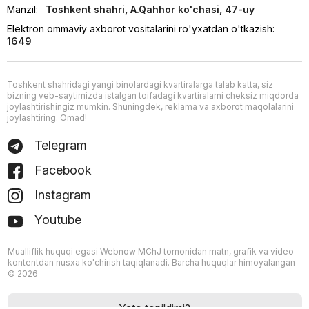
Manzil:
Toshkent shahri, A.Qahhor ko'chasi, 47-uy
Elektron ommaviy axborot vositalarini ro'yxatdan o'tkazish:
1649
Toshkent shahridagi yangi binolardagi kvartiralarga talab katta, siz
bizning veb-saytimizda istalgan toifadagi kvartiralarni cheksiz miqdorda
joylashtirishingiz mumkin. Shuningdek, reklama va axborot maqolalarini
joylashtiring. Omad!
Telegram
Facebook
Instagram
Youtube
Mualliflik huquqi egasi Webnow MChJ tomonidan matn, grafik va video
kontentdan nusxa ko'chirish taqiqlanadi. Barcha huquqlar himoyalangan
© 2026
Xato topildimi?