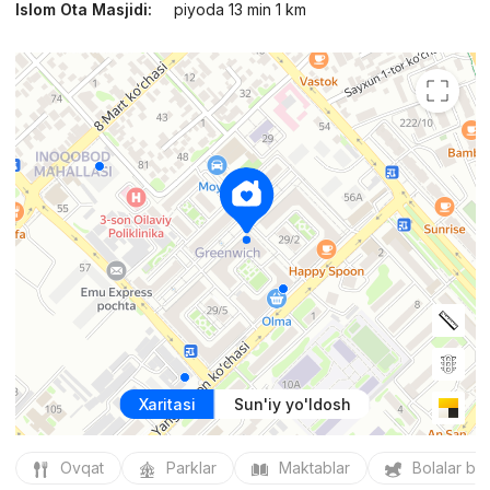
Islom Ota Masjidi:
piyoda 13 min 1 km
Xaritasi
Sun'iy yo'ldosh
Ovqat
Parklar
Maktablar
Bolalar bo