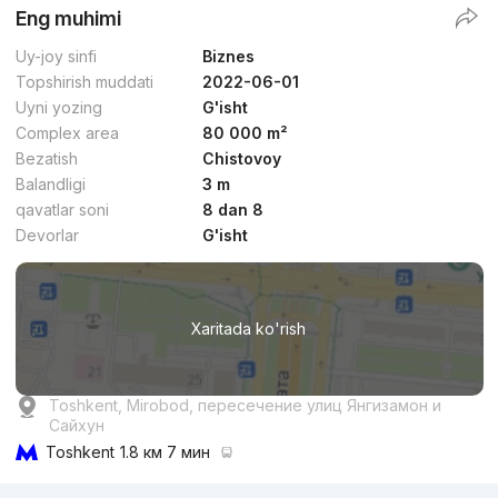
Eng muhimi
Uy-joy sinfi
Biznes
Topshirish muddati
2022-06-01
Uyni yozing
G'isht
Complex area
80 000 m²
Bezatish
Chistovoy
Balandligi
3 m
qavatlar soni
8 dan 8
Devorlar
G'isht
Xaritada ko'rish
Toshkent, Mirobod, пересечение улиц Янгизамон и
Сайхун
Toshkent
1.8 км 7 мин
Reklama