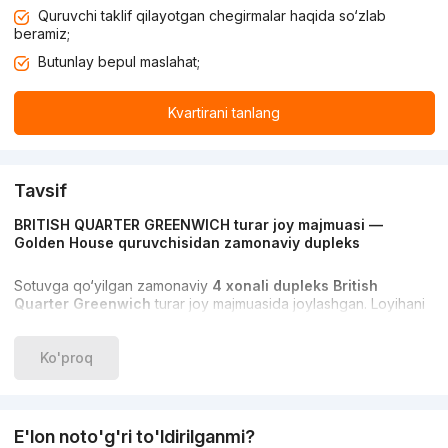
Quruvchi taklif qilayotgan chegirmalar haqida so‘zlab
beramiz;
Butunlay bepul maslahat;
Kvartirani tanlang
Tavsif
BRITISH QUARTER GREENWICH turar joy majmuasi —
Golden House quruvchisidan zamonaviy dupleks
Sotuvga qo‘yilgan zamonaviy
4 xonali dupleks
British
Quarter Greenwich
turar joy majmuasida joylashgan. Loyihani
taniqli
Golden House
kompaniyasi barpo etgan.
Manzil:
Mirabad tumani
, yo‘nalish —
Uzbumm
.
Ko'proq
Umumiy maydon: 82 m²
Qavat: 8–9 / 9
Reja: dupleks
E'lon noto'g'ri to'ldirilganmi?
Holati: sifatli ta’mir bilan