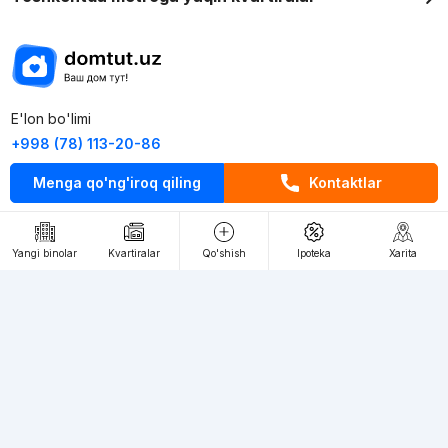
E'lon bo'limi
+998 (78) 113-20-86
+998 (93) 390-30-10
Menga qo'ng'iroq qiling
Kontaktlar
Пн-Пт. С 9:30 до 18:00
Yangi binolar
Kvartiralar
Qo'shish
Ipoteka
Xarita
RU
UZ
Kontaktlar
loyiha haqida
Webnow © loyihasi
Foydalanish shartlari