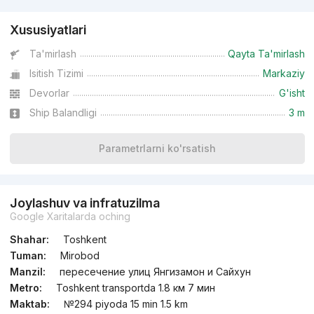
Xususiyatlari
Ta'mirlash
Qayta Ta'mirlash
Isitish Tizimi
Markaziy
Devorlar
G'isht
Ship Balandligi
3 m
Parametrlarni ko'rsatish
Joylashuv va infratuzilma
Google Xaritalarda oching
Shahar:
Toshkent
Tuman:
Mirobod
Manzil:
пересечение улиц Янгизамон и Сайхун
Metro:
Toshkent transportda 1.8 км 7 мин
Maktab:
№294 piyoda 15 min 1.5 km