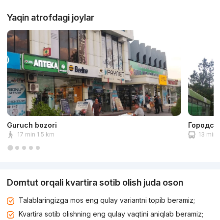
Yaqin atrofdagi joylar
Guruch bozori
Городск
17 min 1.5 km
13 min 
Domtut orqali kvartira sotib olish juda oson
Talablaringizga mos eng qulay variantni topib beramiz;
Kvartira sotib olishning eng qulay vaqtini aniqlab beramiz;