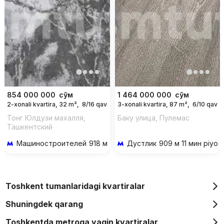
854 000 000
сўм
1 464 000 000
сўм
2-xonali kvartira, 32 m²,
8/16 qavat
3-xonali kvartira, 87 m²,
6/10 qavat
Тонг Юлдузи махалля,
Баку улица, Пулемас
Ташкентский
Тепловозоремонтный
Машиностроителей
918 м 11 мин piyoda
Дустлик
909 м 11 мин piyod
Завод, Мирабадский район,
Ташкент, 100000,
Узбекистан
Toshkent tumanlaridagi kvartiralar
Shuningdek qarang
Toshkentda metroga yaqin kvartiralar