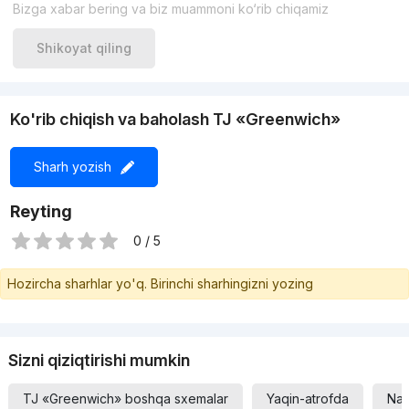
Sanuzel: 2 ta
Bizga xabar bering va biz muammoni ko‘rib chiqamiz
Garderob xonasi: 2 ta
Avtoturargoh: yerosti parkingda o‘z joyi mavjud
Shikoyat qiling
Narxi:
120 000 AQSh dollari
Ko'rib chiqish va baholash TJ «Greenwich»
Keng va qulay reja, zamonaviy dizayn hamda qulay joylashuv
bu kvartirani yashash yoki sarmoya uchun mukammal tanlovga
aylantiradi.
Sharh yozish
Reyting
0 / 5
Hozircha sharhlar yo'q. Birinchi sharhingizni yozing
Sizni qiziqtirishi mumkin
TJ «Greenwich» boshqa sxemalar
Yaqin-atrofda
Nar