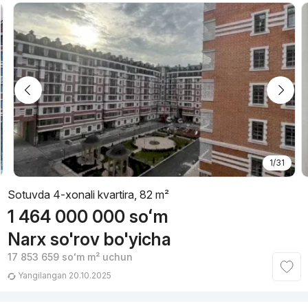
1/31
Sotuvda 4-xonali kvartira, 82 m²
1 464 000 000
soʻm
Narx so'rov bo'yicha
17 853 659
soʻm
m² uchun
Yangilangan 20.10.2025