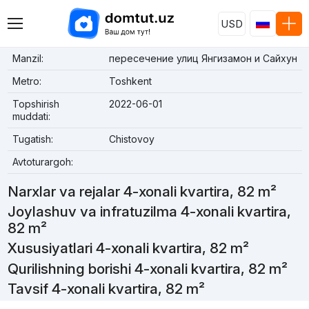
USD
Manzil:
пересечение улиц Янгизамон и Сайхун
Metro:
Toshkent
Topshirish
2022-06-01
muddati:
Tugatish:
Chistovoy
Avtoturargoh:
Narxlar va rejalar 4-xonali kvartira, 82 m²
Joylashuv va infratuzilma 4-xonali kvartira,
82 m²
Xususiyatlari 4-xonali kvartira, 82 m²
Qurilishning borishi 4-xonali kvartira, 82 m²
Tavsif 4-xonali kvartira, 82 m²