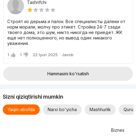
Tashrifchi
Строят из дерьма и палок. Все специалисты далеки от
Harizma majmuasidagi kvartiralarning narxi
норм морали, молчу про этикет. Стройка 24-7 сзади
твоего дома, это шум, никто никогда не приедет. ЖК
Ob'ektni etkazib berish 2025 yil boshida rejalashtirilgan.
еще нет полноценного, но вывод один: никакого
Tanlash uchun 16 xil kvartira tartibi mavjud. Bepul variantlar
уважения.
orasida:
1
1
22 Iyun 2025
Javob
55 dan 63 kvadrat metrgacha bo'lgan 2 xonali kvartiralar.
Boshlang'ich narxi 853.615.300 so'mdan.
Hammasini ko'rsatish
3 xonali kvartiralar 80 kv. M. ularning narxi 1.135.103.674 so'mdan
boshlanadi.
Tafsilotlarni aniqlashtirish va batafsil ma'lumot olish uchun,
Sizni qiziqtirishi mumkin
iltimos, ishlab chiquvchi bilan bog'laning.
Yaqin-atrofda
Narxi bo'yicha
Mashhurlik
Quruv
Biznes