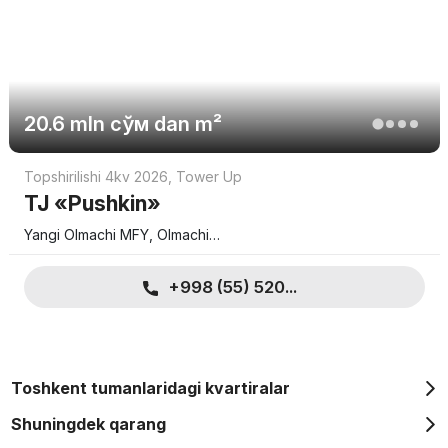
20.6 mln
сўм
dan m²
Topshirilishi 4kv 2026
,
Tower Up
TJ «Pushkin»
Yangi Olmachi MFY, Olmachi…
+998 (55) 520...
Toshkent tumanlaridagi kvartiralar
Shuningdek qarang