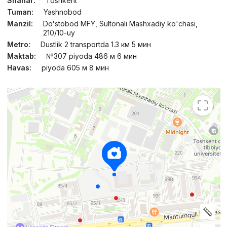
Shahar:
Toshkent
Tuman:
Yashnobod
Manzil:
Doʻstobod MFY, Sultonali Mashxadiy ko'chasi,
210/10-uy
Metro:
Dustlik 2 transportda 1.3 км 5 мин
Maktab:
№307 piyoda 486 м 6 мин
Havas:
piyoda 605 м 8 мин