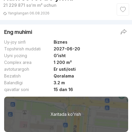
21 229 871
soʻm
m² uchun
Yangilangan 06.08.2026
Eng muhimi
Uy-joy sinfi
Biznes
Topshirish muddati
2027-06-20
Uyni yozing
G'isht
Complex area
1 200 m²
avtoturargoh
Er usti/osti
Bezatish
Qoralama
Balandligi
3.2 m
qavatlar soni
15 dan 16
Xaritada ko'rish