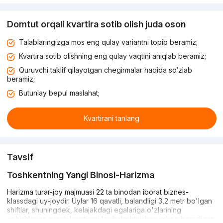
Domtut orqali kvartira sotib olish juda oson
Talablaringizga mos eng qulay variantni topib beramiz;
Kvartira sotib olishning eng qulay vaqtini aniqlab beramiz;
Quruvchi taklif qilayotgan chegirmalar haqida so‘zlab
beramiz;
Butunlay bepul maslahat;
Kvartirani tanlang
Tavsif
Toshkentning Yangi Binosi-Harizma
Harizma turar-joy majmuasi 22 ta binodan iborat biznes-
klassdagi uy-joydir. Uylar 16 qavatli, balandligi 3,2 metr bo'lgan
shiftlar, shuningdek, kelajakdagi egalariga o'zlarining
xohishlariga qarab kvartirani loyihalashtirishga imkon beradigan