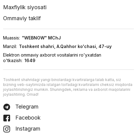
Maxfiylik siyosati
Ommaviy taklif
Muassis:
"WEBNOW" MChJ
Manzil:
Toshkent shahri, A.Qahhor ko'chasi, 47-uy
Elektron ommaviy axborot vositalarini ro'yxatdan
o'tkazish:
1649
Toshkent shahridagi yangi binolardagi kvartiralarga talab katta, siz
bizning veb-saytimizda istalgan toifadagi kvartiralarni cheksiz miqdorda
joylashtirishingiz mumkin. Shuningdek, reklama va axborot maqolalarini
joylashtiring. Omad!
Telegram
Facebook
Instagram