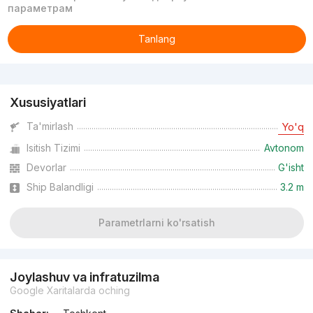
параметрам
Tanlang
Reklama
Xususiyatlari
Ta'mirlash
Yo'q
Isitish Tizimi
Avtonom
Devorlar
G'isht
Ship Balandligi
3.2 m
Parametrlarni ko'rsatish
Joylashuv va infratuzilma
Google Xaritalarda oching