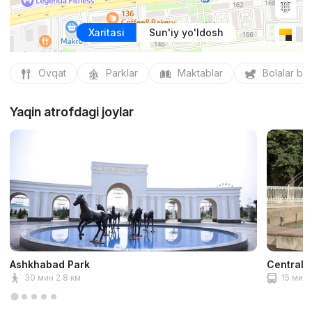
Xaritasi
Sun'iy yo'ldosh
Ovqat
Parklar
Maktablar
Bolalar bo
Yaqin atrofdagi joylar
Ashkhabad Park
Central 
30 мин 2.8 км
15 мин 