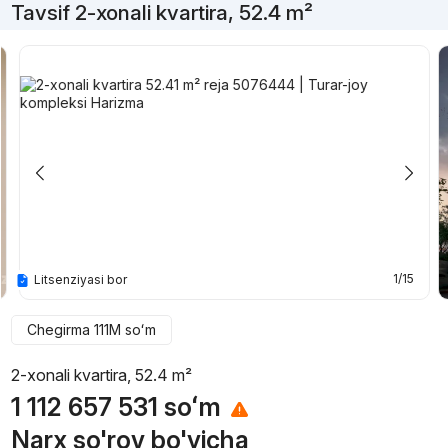
Tavsif 2-xonali kvartira, 52.4 m²
1/15
Litsenziyasi bor
Chegirma
111M
soʻm
2-xonali kvartira, 52.4 m²
1 112 657 531
soʻm
Narx so'rov bo'yicha