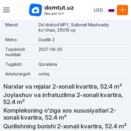
USD
Manzil:
Doʻstobod MFY, Sultonali Mashxadiy
ko'chasi, 210/10-uy
Metro:
Dustlik 2
Topshirish
2027-06-20
muddati:
Tugatish:
Qoralama
Avtoturargoh:
ochiq
Narxlar va rejalar 2-xonali kvartira, 52.4 m²
Joylashuv va infratuzilma 2-xonali kvartira,
52.4 m²
Kompleksning o'ziga xos xususiyatlari 2-
xonali kvartira, 52.4 m²
Qurilishning borishi 2-xonali kvartira, 52.4 m²