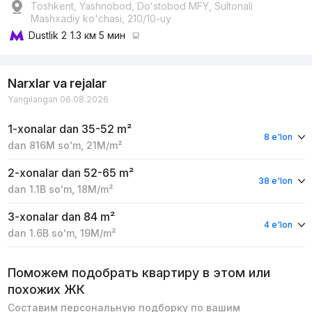
Toshkent, Yashnobod, Doʻstobod MFY, Sultonali
Mashxadiy ko'chasi, 210/10-uy
Dustlik 2
1.3 км 5 мин
Narxlar va rejalar
Yangilangan 06.08.2026
1-xonalar
dan 35-52 m²
8 e'lon
dan
816M
soʻm
,
21M
/m²
2-xonalar
dan 52-65 m²
38 e'lon
dan
1.1B
soʻm
,
18M
/m²
3-xonalar
dan 84 m²
4 e'lon
dan
1.6B
soʻm
,
19M
/m²
Поможем подобрать квартиру в этом или
похожих ЖК
Составим персональную подборку по вашим