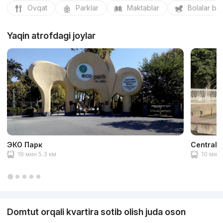
Ovqat
Parklar
Maktablar
Bolalar bo
Yaqin atrofdagi joylar
ЭКО Парк
Central 
18 мин 5.3 км
10 мин 
Domtut orqali kvartira sotib olish juda oson