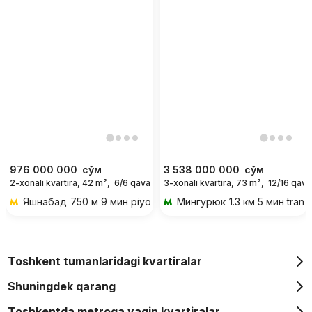
976 000 000
сўм
3 538 000 000
сўм
2-xonali kvartira, 42 m²,
6/6 qavat
3-xonali kvartira, 73 m²,
12/16 qava
Яшнабад
750 м 9 мин piyoda
Мингурюк
1.3 км 5 мин trans
Toshkent tumanlaridagi kvartiralar
Shuningdek qarang
Toshkentda metroga yaqin kvartiralar