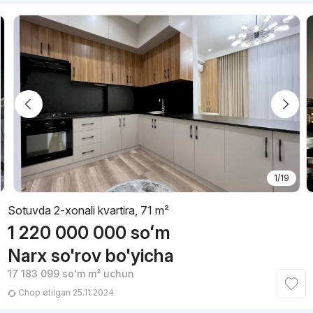
1/19
Sotuvda 2-xonali kvartira, 71 m²
1 220 000 000
soʻm
Narx so'rov bo'yicha
17 183 099
soʻm
m² uchun
Chop etilgan 25.11.2024