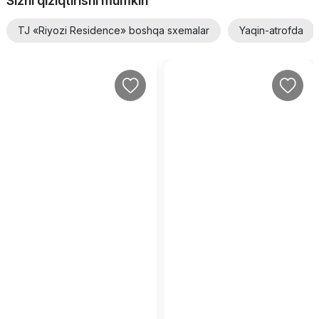
Sizni qiziqtirishi mumkin
TJ «Riyozi Residence» boshqa sxemalar
Yaqin-atrofda