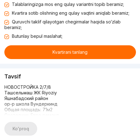
Talablaringizga mos eng qulay variantni topib beramiz;
Kvartira sotib olishning eng qulay vaqtini aniqlab beramiz;
Quruvchi taklif qilayotgan chegirmalar haqida so‘zlab
beramiz;
Butunlay bepul maslahat;
Kvartirani tanlang
Tavsif
НОВОСТРОЙКА 2/7/8
Ташсельмаш ЖК Riyoziy
Яшнабадский район
ор-р школа Вундеркинд
Общая площадь: 71м2
Состояние: Евро ремонт
Мебелью и ТЕХНИКОЙ
ЦЕНА: 100.000 СРОЧНО
Ko'proq
🔥🔥🔥🔥🔥🔥🔥🔥🔥
+998909996400