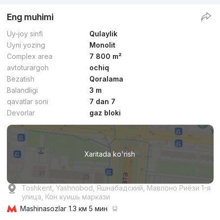
Eng muhimi
Uy-joy sinfi
Qulaylik
Uyni yozing
Monolit
Complex area
7 800 m²
avtoturargoh
ochiq
Bezatish
Qoralama
Balandligi
3 m
qavatlar soni
7 dan 7
Devorlar
gaz bloki
Xaritada ko'rish
Toshkent, Yashnobod, Яшнабадский, Мавлоно Риёзи 1-я
улица, Кон куишь маркази
Mashinasozlar
1.3 км 5 мин