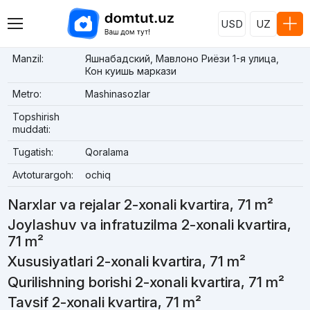
USD
UZ
Manzil:
Яшнабадский, Мавлоно Риёзи 1-я улица,
Кон куишь маркази
Metro:
Mashinasozlar
Topshirish
muddati:
Tugatish:
Qoralama
Avtoturargoh:
ochiq
Narxlar va rejalar 2-xonali kvartira, 71 m²
Joylashuv va infratuzilma 2-xonali kvartira,
71 m²
Xususiyatlari 2-xonali kvartira, 71 m²
Qurilishning borishi 2-xonali kvartira, 71 m²
Tavsif 2-xonali kvartira, 71 m²