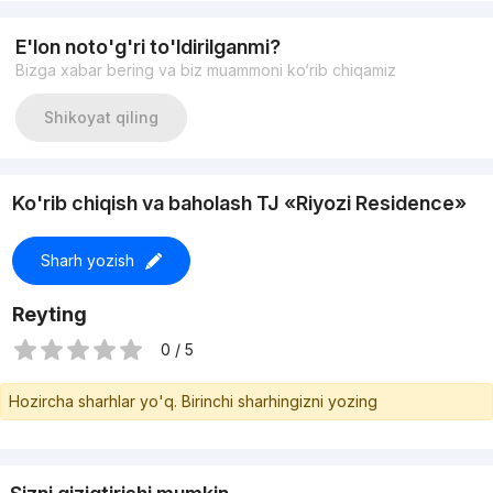
#2к
E'lon noto'g'ri to'ldirilganmi?
Bizga xabar bering va biz muammoni ko‘rib chiqamiz
Shikoyat qiling
Ko'rib chiqish va baholash TJ «Riyozi Residence»
Sharh yozish
Reyting
0 / 5
Hozircha sharhlar yo'q. Birinchi sharhingizni yozing