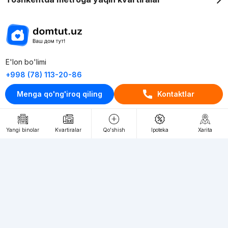
E'lon bo'limi
+998 (78) 113-20-86
+998 (93) 390-30-10
Menga qo'ng'iroq qiling
Kontaktlar
Пн-Пт. С 9:30 до 18:00
Yangi binolar
Kvartiralar
Qo'shish
Ipoteka
Xarita
RU
UZ
Kontaktlar
loyiha haqida
Webnow © loyihasi
Foydalanish shartlari