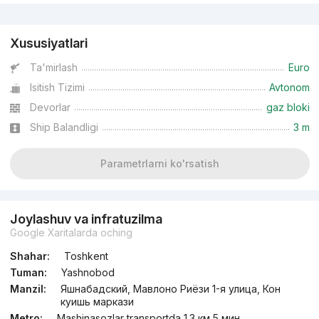
Reklama
Xususiyatlari
Ta'mirlash
Euro
Isitish Tizimi
Avtonom
Devorlar
gaz bloki
Ship Balandligi
3 m
Parametrlarni ko'rsatish
Joylashuv va infratuzilma
Google Xaritalarda oching
Shahar:
Toshkent
Tuman:
Yashnobod
Manzil:
Яшнабадский, Мавлоно Риёзи 1-я улица, Кон
куишь маркази
Metro:
Mashinasozlar transportda 1.3 км 5 мин