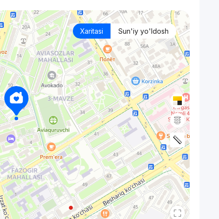
Xaritasi
Sun'iy yo'ldosh