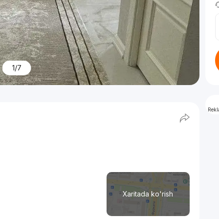
1/7
Rek
Xaritada ko'rish