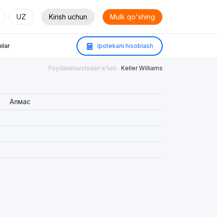
UZ
Kirish uchun
Mulk qo'shing
ilar
Ipotekani hisoblash
Foydalanuvchidan e'lon:
Keller Williams
Алмас