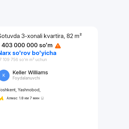
Sotuvda 3-xonali kvartira, 82 m²
1 403 000 000
soʻm
Narx so'rov bo'yicha
7 109 756
soʻm
m² uchun
Keller Williams
K
Foydalanuvchi
oshkent, Yashnobod,
Алмас
1.8 км 7 мин