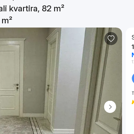
li kvartira, 82 m²
2 m²
1
T