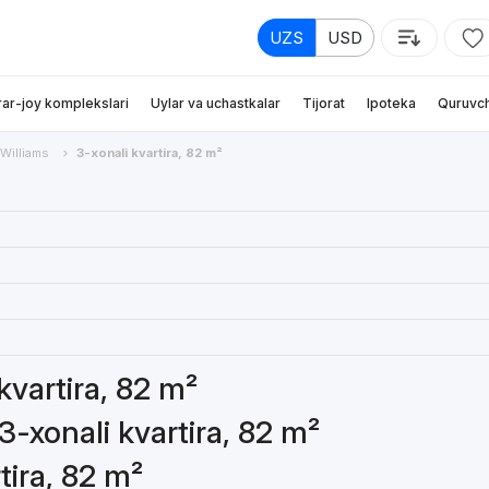
UZS
USD
rar-joy komplekslari
Uylar va uchastkalar
Tijorat
Ipoteka
Quruvch
 Williams
3-xonali kvartira, 82 m²
 kvartira, 82 m²
3-xonali kvartira, 82 m²
tira, 82 m²