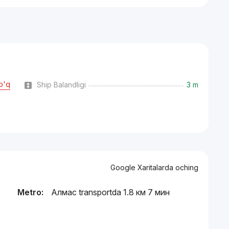
o'q
Ship Balandligi
3 m
Google Xaritalarda oching
Metro:
Алмас transportda 1.8 км 7 мин