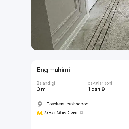
Eng muhimi
Balandligi
qavatlar soni
3 m
1 dan 9
Toshkent, Yashnobod,
Алмас
1.8 км 7 мин