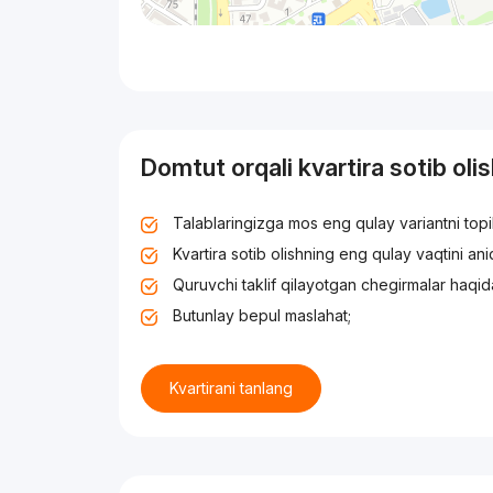
Domtut orqali kvartira sotib oli
Talablaringizga mos eng qulay variantni top
Kvartira sotib olishning eng qulay vaqtini an
Quruvchi taklif qilayotgan chegirmalar haqid
Butunlay bepul maslahat;
Kvartirani tanlang