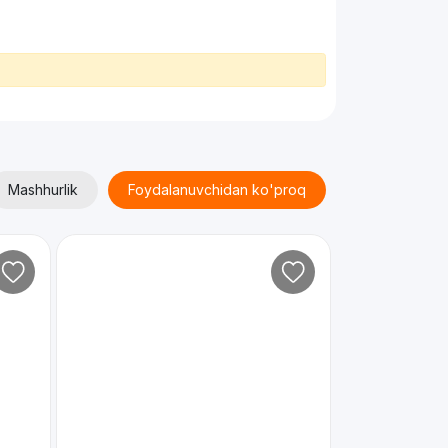
Mashhurlik
Foydalanuvchidan ko'proq