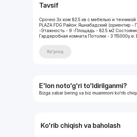
Tavsif
Срочно 3х ком 82.5 кв с мебелью и технико
PLAZA FDG Район: Яшнабадский (ориентир - П
-Этажность - 9 -Площадь - 82.5 м2 Состоян
Гардеробная комната Потолки - 3 115000у.е.
Ko'proq
E'lon noto'g'ri to'ldirilganmi?
Bizga xabar bering va biz muammoni ko‘rib chiq
Ko'rib chiqish va baholash