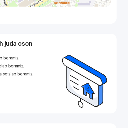
sh juda oson
ib beramiz;
iqlab beramiz;
a so‘zlab beramiz;