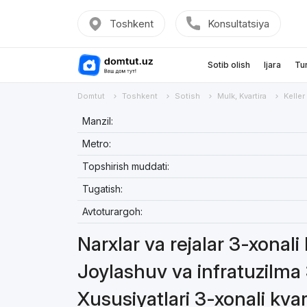
Toshkent
Konsultatsiya
Sotib olish
Ijara
Tu
Domtut
Toshkent
Sotish
Mulk, Kvartira
Keller
Manzil:
Metro:
Topshirish muddati:
Tugatish:
Avtoturargoh:
Narxlar va rejalar 3-xonali
Joylashuv va infratuzilma 
Xususiyatlari 3-xonali kvar