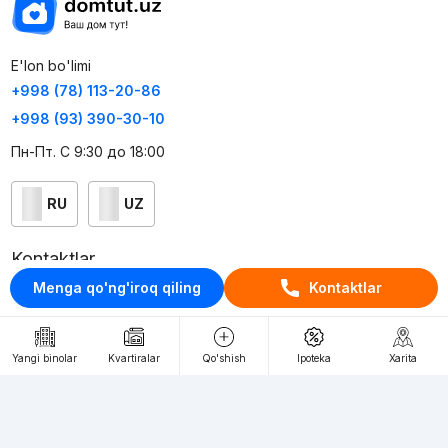
E'lon bo'limi
+998 (78) 113-20-86
+998 (93) 390-30-10
Пн-Пт. С 9:30 до 18:00
RU
UZ
Kontaktlar
Menga qo'ng'iroq qiling
Kontaktlar
loyiha haqida
Webnow © loyihasi
Yangi binolar
Kvartiralar
Qo'shish
Ipoteka
Xarita
Foydalanish shartlari
Maxfiylik siyosati
Ommaviy taklif