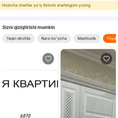
Hozircha sharhlar yo'q. Birinchi sharhingizni yozing
Sizni qiziqtirishi mumkin
Yaqin-atrofda
Narxi bo'yicha
Mashhurlik
Foyda