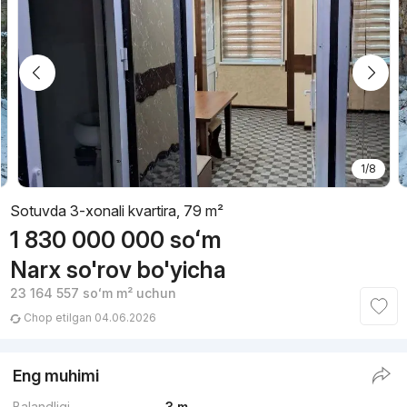
1/8
Sotuvda 3-xonali kvartira, 79 m²
1 830 000 000
soʻm
Narx so'rov bo'yicha
23 164 557
soʻm
m² uchun
Chop etilgan 04.06.2026
Eng muhimi
Balandligi
3 m