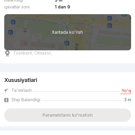
qavatlar soni
1 dan 9
Xaritada ko'rish
Toshkent, Olmazor,
Reklama
Xususiyatlari
Ta'mirlash
Yo'q
Ship Balandligi
3 m
Parametrlarni ko'rsatish