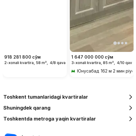
918 281 800
сўм
1 647 000 000
сўм
2-xonali kvartira, 58 m²,
4/8 qavat
3-xonali kvartira, 85 m²,
4/10 qavat
Юнусабад
162 м 2 мин piyo
Toshkent tumanlaridagi kvartiralar
Shuningdek qarang
Toshkentda metroga yaqin kvartiralar