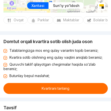
Xaritasi
Sun'iy yo'ldosh
Ovqat
Parklar
Maktablar
Bolalar bo
Domtut orqali kvartira sotib olish juda oson
Talablaringizga mos eng qulay variantni topib beramiz;
Kvartira sotib olishning eng qulay vaqtini aniqlab beramiz;
Quruvchi taklif qilayotgan chegirmalar haqida so‘zlab
beramiz;
Butunlay bepul maslahat;
Kvartirani tanlang
Tavsif