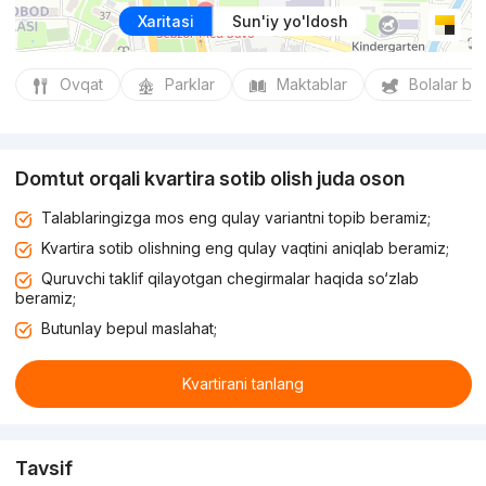
Xaritasi
Sun'iy yo'ldosh
Ovqat
Parklar
Maktablar
Bolalar bo
Domtut orqali kvartira sotib olish juda oson
Talablaringizga mos eng qulay variantni topib beramiz;
Kvartira sotib olishning eng qulay vaqtini aniqlab beramiz;
Quruvchi taklif qilayotgan chegirmalar haqida so‘zlab
beramiz;
Butunlay bepul maslahat;
Kvartirani tanlang
Tavsif