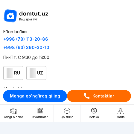
E'lon bo'limi
+998 (78) 113-20-86
+998 (93) 390-30-10
Пн-Пт. С 9:30 до 18:00
RU
UZ
Kontaktlar
Menga qo'ng'iroq qiling
Kontaktlar
loyiha haqida
Webnow © loyihasi
Yangi binolar
Kvartiralar
Qo'shish
Ipoteka
Xarita
Foydalanish shartlari
Maxfiylik siyosati