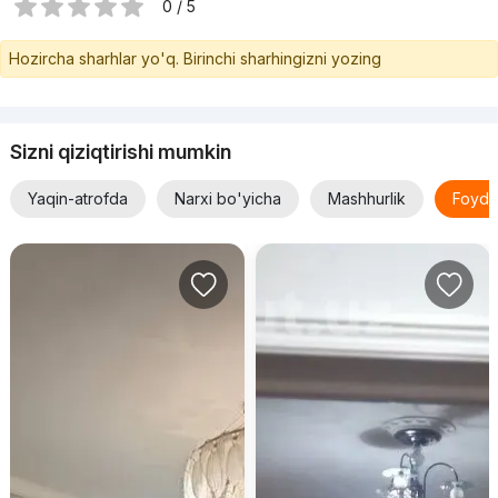
0 / 5
Hozircha sharhlar yo'q. Birinchi sharhingizni yozing
Sizni qiziqtirishi mumkin
Yaqin-atrofda
Narxi bo'yicha
Mashhurlik
Foyda