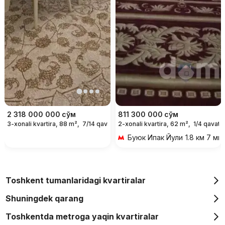
2 318 000 000
сўм
811 300 000
сўм
3-xonali kvartira, 88 m²,
7/14 qavat
2-xonali kvartira, 62 m²,
1/4 qavat
Буюк Ипак Йули
1.8 км 7 ми
Toshkent tumanlaridagi kvartiralar
Shuningdek qarang
Toshkentda metroga yaqin kvartiralar