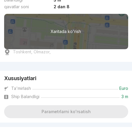
qavatlar soni
2 dan 8
Xaritada ko'rish
Toshkent, Olmazor,
Reklama
Xususiyatlari
Ta'mirlash
Euro
Ship Balandligi
3 m
Parametrlarni ko'rsatish