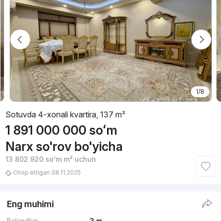
1/8
Sotuvda 4-xonali kvartira, 137 m²
1 891 000 000
soʻm
Narx so'rov bo'yicha
13 802 920
soʻm
m² uchun
Chop etilgan 08.11.2025
Eng muhimi
Balandligi
3 m