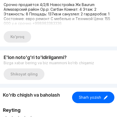
Срочно продаётся 4/2/8 Новостройка Жк Baurum
Алмазарский район Ор.р: Сагбан Комнат: 4 Этаж: 2
Этажность: 8 Площадь: 137кв.м санузлел: 2 гардеробов: 1
Состояние: евро ремонт С мебелью и Техникой Цена: 155
000 у.е срочно +998983383336
Ko'proq
E'lon noto'g'ri to'ldirilganmi?
Bizga xabar bering va biz muammoni ko‘rib chiqamiz
Shikoyat qiling
Ko'rib chiqish va baholash
Sharh yozish
Reyting