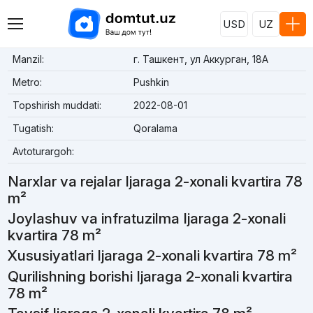
USD
UZ
Manzil:
г. Ташкент, ул Аккурган, 18A
Metro:
Pushkin
Topshirish muddati:
2022-08-01
Tugatish:
Qoralama
Avtoturargoh:
Narxlar va rejalar Ijaraga 2-xonali kvartira 78
m²
Joylashuv va infratuzilma Ijaraga 2-xonali
kvartira 78 m²
Xususiyatlari Ijaraga 2-xonali kvartira 78 m²
Qurilishning borishi Ijaraga 2-xonali kvartira
78 m²