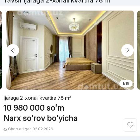
Tavsif Ijaraga 2-xonali kvartira 78 m²
1/19
Ijaraga 2-xonali kvartira 78 m²
10 980 000
soʻm
Narx so'rov bo'yicha
Chop etilgan 02.02.2026