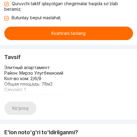
Quruvchi taklif qilayotgan chegirmalar haqida so‘zlab
beramiz;
Butunlay bepul maslahat;
Kvartirani tanlang
Tavsif
Элитный апартамент:
Район: Мирзо Улугбекиский
Кол-во ком: 2/6/9
Общая площадь: 78м2
Санузел: 1
• Охраняемая, зелёная зона
• Парковочное место
• Детская площадка
Ko'proq
• Авторский проект, новая квартира.
• Все условия имеются чтобы заехать и жить
• Развитая инфраструктура, все по шаговой доступности.
•Устали в поисках квартир? Уделите время и приезжайте к
E'lon noto'g'ri to'ldirilganmi?
нам в офис! Самые лучшие специалисты помогут вам в