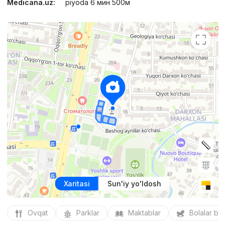
Medicana.uz:
piyoda 6 мин 500м
Xaritasi
Sun'iy yo'ldosh
Ovqat
Parklar
Maktablar
Bolalar bo