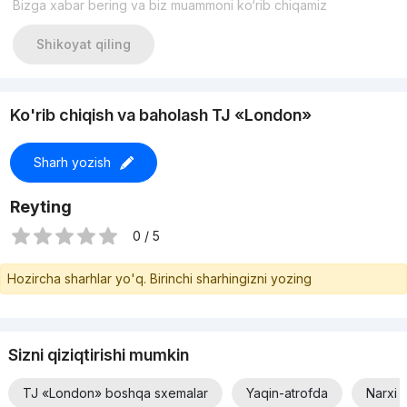
Bizga xabar bering va biz muammoni ko‘rib chiqamiz
решении вашей задачи!!!
• Подробности по номеру: +998 93 000 66 06 +998 94 883
33 88
Shikoyat qiling
Ko'rib chiqish va baholash TJ «London»
Sharh yozish
Reyting
0 / 5
Hozircha sharhlar yo'q. Birinchi sharhingizni yozing
Sizni qiziqtirishi mumkin
TJ «London» boshqa sxemalar
Yaqin-atrofda
Narxi 