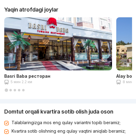
Yaqin atrofdagi joylar
Basri Baba ресторан
Alay bozo
5 мин 2.2 км
8 мин 3
Domtut orqali kvartira sotib olish juda oson
Talablaringizga mos eng qulay variantni topib beramiz;
Kvartira sotib olishning eng qulay vaqtini aniqlab beramiz;