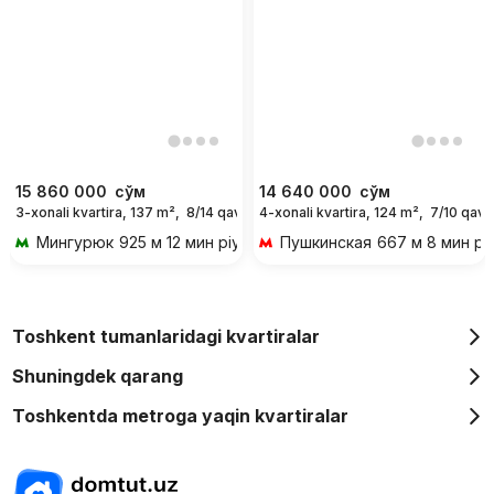
15 860 000
сўм
14 640 000
сўм
3-xonali kvartira, 137 m²,
8/14 qavat
4-xonali kvartira, 124 m²,
7/10 qava
For days
Мингурюк
925 м 12 мин piyoda
Пушкинская
667 м 8 мин pi
Toshkent tumanlaridagi kvartiralar
Shuningdek qarang
Toshkentda metroga yaqin kvartiralar