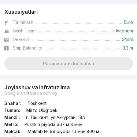
Xususiyatlari
Ta'mirlash
Euro
Isitish Tizimi
Avtonom
Devorlar
G'isht
Ship Balandligi
3.3 m
Parametrlarni ko'rsatish
Joylashuv va infratuzilma
Google Xaritalarda oching
Shahar:
Toshkent
Tuman:
Mirzo Ulug'bek
Manzil:
г. Ташкент, ул Аккурган, 18A
Metro:
Pushkin piyoda 667 м 8 мин
Maktab:
Maktab № 99 piyoda 10 мин 800 м