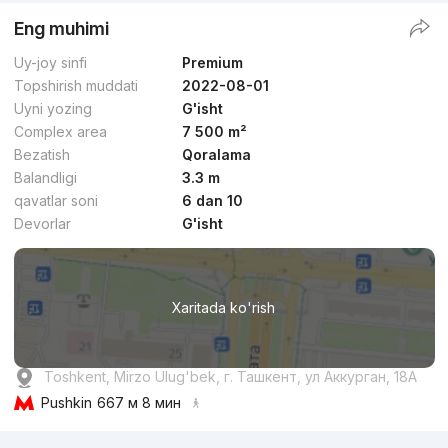
Eng muhimi
Uy-joy sinfi
Premium
Topshirish muddati
2022-08-01
Uyni yozing
G'isht
Complex area
7 500 m²
Bezatish
Qoralama
Balandligi
3.3 m
qavatlar soni
6 dan 10
Devorlar
G'isht
Xaritada ko'rish
Toshkent, Mirzo Ulug'bek, г. Ташкент, ул Аккурган, 18A
Pushkin
667 м 8 мин
Reklama