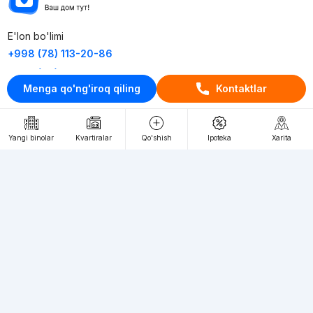
E'lon bo'limi
+998 (78) 113-20-86
+998 (93) 390-30-10
Menga qo'ng'iroq qiling
Kontaktlar
Пн-Пт. С 9:30 до 18:00
RU
UZ
Yangi binolar
Kvartiralar
Qo'shish
Ipoteka
Xarita
Kontaktlar
loyiha haqida
Webnow © loyihasi
Foydalanish shartlari
Maxfiylik siyosati
Ommaviy taklif