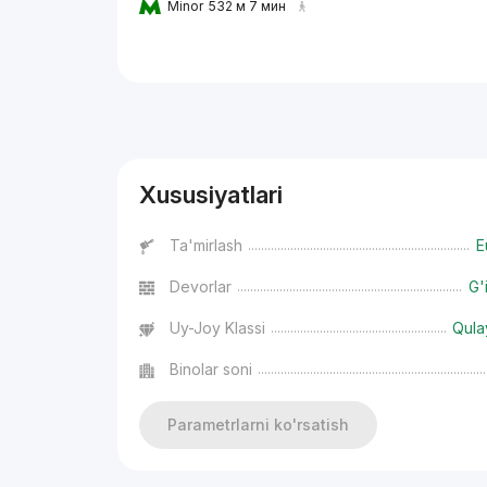
Minor
532 м 7 мин
Reklama
Xususiyatlari
Ta'mirlash
E
Devorlar
G'
Uy-Joy Klassi
Qula
Binolar soni
Parametrlarni ko'rsatish