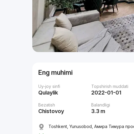
Eng muhimi
Uy-joy sinfi
Topshirish muddati
Qulaylik
2022-01-01
Bezatish
Balandligi
Chistovoy
3.3 m
Toshkent, Yunusobod, Амира Тимура про