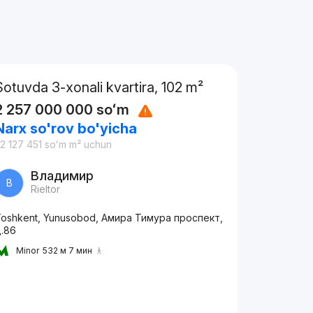
Sotuvda 3-xonali kvartira, 102 m²
2 257 000 000
soʻm
Narx so'rov bo'yicha
2 127 451
soʻm
m² uchun
Владимир
В
Rieltor
oshkent, Yunusobod, Амира Тимура проспект,
д.86
Minor
532 м 7 мин