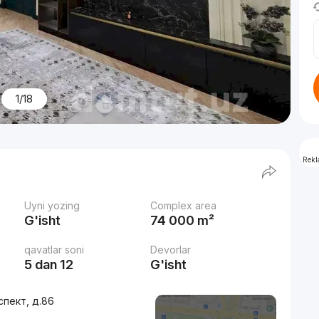
1/18
Rek
Uyni yozing
Complex area
G'isht
74 000 m²
qavatlar soni
Devorlar
5 dan 12
G'isht
спект, д.86