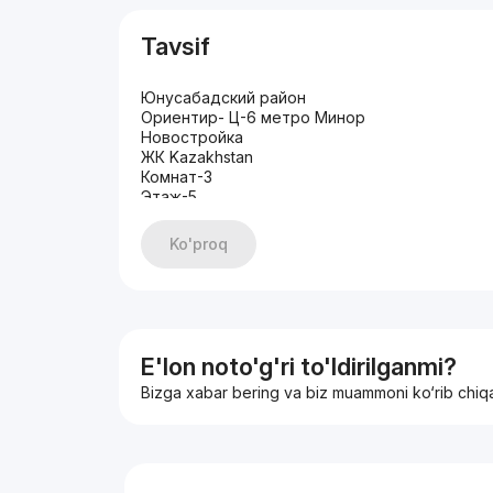
Tavsif
Юнусабадский район
Ориентир- Ц-6 метро Минор
Новостройка
ЖК Kazakhstan
Комнат-3
Этаж-5
Этажность-10
Площадь-102 кв.м
Ko'proq
Состояние-качественный ремонт
С мебелью и техникой
Цена-185 000$
+998917878883
E'lon noto'g'ri to'ldirilganmi?
Bizga xabar bering va biz muammoni ko‘rib chiq