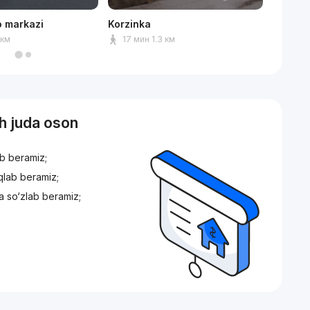
o markazi
Korzinka
Park An
 км
17 мин 1.3 км
9 мин
sh juda oson
ib beramiz;
iqlab beramiz;
a so‘zlab beramiz;