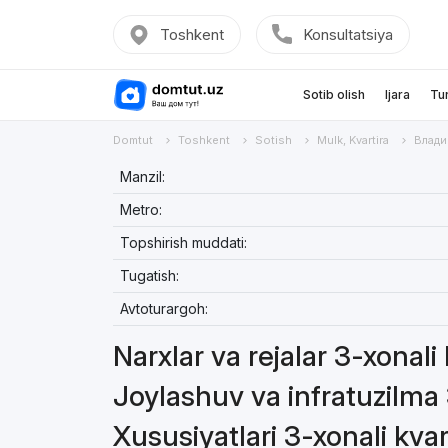
Toshkent
Konsultatsiya
Sotib olish
Ijara
Tu
Domtut
Toshkent
Sotish
Mulk, Kvartira
Влад
Manzil:
Metro:
Topshirish muddati:
Tugatish:
Avtoturargoh:
Narxlar va rejalar 3-xonali
Joylashuv va infratuzilma 
Xususiyatlari 3-xonali kvar