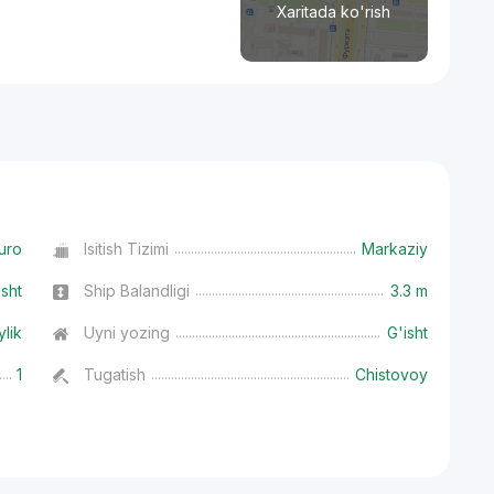
Xaritada ko'rish
uro
Isitish Tizimi
Markaziy
isht
Ship Balandligi
3.3 m
ylik
Uyni yozing
G'isht
1
Tugatish
Chistovoy