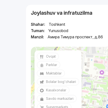
Joylashuv va infratuzilma
Shahar:
Toshkent
Tuman:
Yunusobod
Manzil:
Амира Тимура проспект, д.86
Ovqat
Parklar
Maktablar
Bolalar bog'chalari
Kasalxonalar
Savdo markazlari
Supermarkets