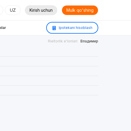
UZ
Kirish uchun
Mulk qo'shing
ilar
Ipotekani hisoblash
Rieltorlik e'lonlari:
Владимир