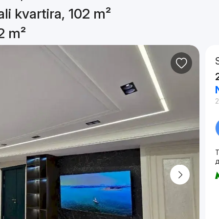
li kvartira, 102 m²
02 m²
2
T