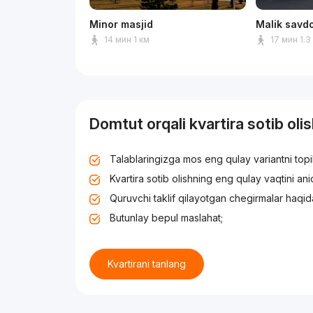
Minor masjid
Malik savd
14 мин 1 км
17 мин 1.3
Domtut orqali kvartira sotib oli
Talablaringizga mos eng qulay variantni top
Kvartira sotib olishning eng qulay vaqtini an
Quruvchi taklif qilayotgan chegirmalar haqid
Butunlay bepul maslahat;
Kvartirani tanlang