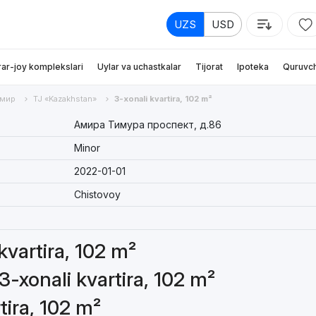
UZS
USD
rar-joy komplekslari
Uylar va uchastkalar
Tijorat
Ipoteka
Quruvch
имир
TJ «Kazakhstan»
3-xonali kvartira, 102 m²
Амира Тимура проспект, д.86
Minor
2022-01-01
Chistovoy
 kvartira, 102 m²
3-xonali kvartira, 102 m²
tira, 102 m²