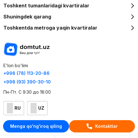
Toshkent tumanlaridagi kvartiralar
Shuningdek qarang
Toshkentda metroga yaqin kvartiralar
E'lon bo'limi
+998 (78) 113-20-86
+998 (93) 390-30-10
Пн-Пт. С 9:30 до 18:00
RU
UZ
Kontaktlar
Menga qo'ng'iroq qiling
Kontaktlar
loyiha haqida