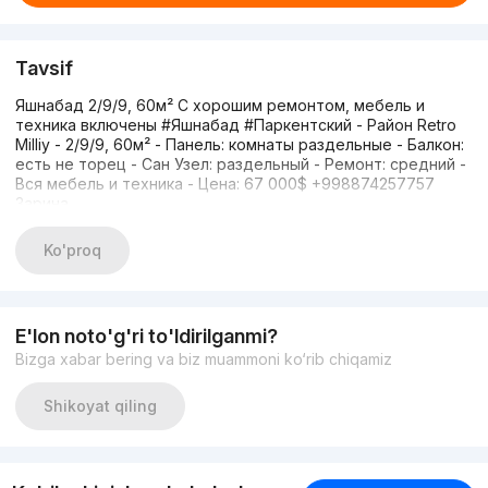
Tavsif
Яшнабад 2/9/9, 60м² С хорошим ремонтом, мебель и
техника включены #Яшнабад #Паркентский - Район Retro
Milliy - 2/9/9, 60м² - Панель: комнаты раздельные - Балкон:
есть не торец - Сан Узел: раздельный - Ремонт: средний -
Вся мебель и техника - Цена: 67 000$ +998874257757
Зарина
Ko'proq
E'lon noto'g'ri to'ldirilganmi?
Bizga xabar bering va biz muammoni ko‘rib chiqamiz
Shikoyat qiling