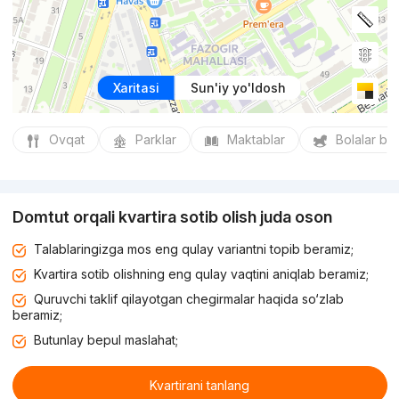
Xaritasi
Sun'iy yo'ldosh
Ovqat
Parklar
Maktablar
Bolalar bo
Domtut orqali kvartira sotib olish juda oson
Talablaringizga mos eng qulay variantni topib beramiz;
Kvartira sotib olishning eng qulay vaqtini aniqlab beramiz;
Quruvchi taklif qilayotgan chegirmalar haqida so‘zlab
beramiz;
Butunlay bepul maslahat;
Kvartirani tanlang