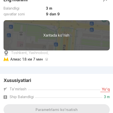
Balandligi
3 m
qavatlar soni
9 dan 9
Xaritada ko'rish
Toshkent, Yashnobod,
Алмас
1.8 км 7 мин
Reklama
Xususiyatlari
Ta'mirlash
Yo'q
Ship Balandligi
3 m
Parametrlarni ko'rsatish