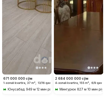
671 000 000
сўм
2 684 000 000
сўм
1-xonali kvartira, 37 m²,
13/16 qavat
4-xonali kvartira, 155 m²,
6/9 qavat
Юнусабад
949 м 12 мин piyoda
Мингурюк
827 м 10 мин piy