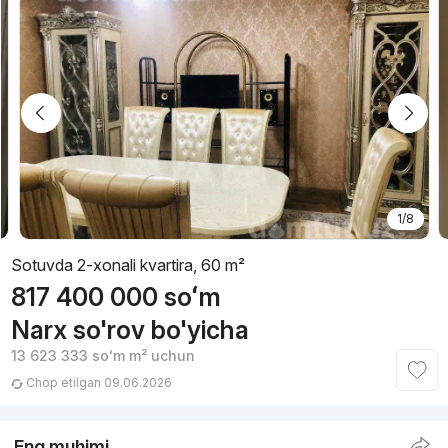
1/8
Sotuvda 2-xonali kvartira, 60 m²
817 400 000
soʻm
Narx so'rov bo'yicha
13 623 333
soʻm
m² uchun
Chop etilgan 09.06.2026
Eng muhimi