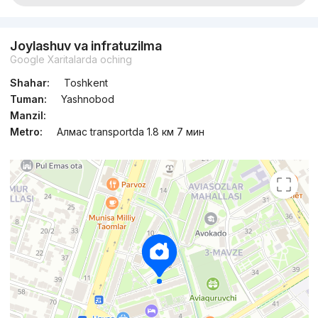
Joylashuv va infratuzilma
Google Xaritalarda oching
Shahar:
Toshkent
Tuman:
Yashnobod
Manzil:
Metro:
Алмас transportda 1.8 км 7 мин