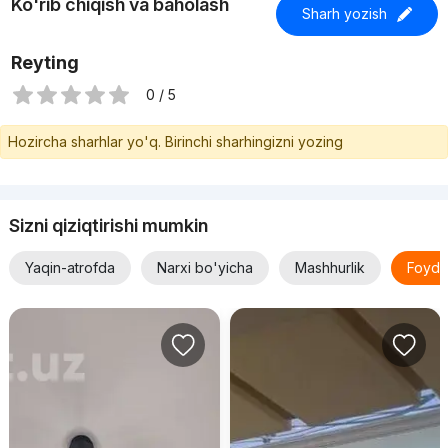
Ko'rib chiqish va baholash
Sharh yozish
Reyting
0 / 5
Hozircha sharhlar yo'q. Birinchi sharhingizni yozing
Sizni qiziqtirishi mumkin
Yaqin-atrofda
Narxi bo'yicha
Mashhurlik
Foyda