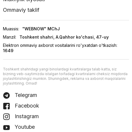
Ommaviy taklif
Muassis:
"WEBNOW" MChJ
Manzil:
Toshkent shahri, A.Qahhor ko'chasi, 47-uy
Elektron ommaviy axborot vositalarini ro'yxatdan o'tkazish:
1649
Toshkent shahridagi yangi binolardagi kvartiralarga talab katta, siz
bizning veb-saytimizda istalgan toifadagi kvartiralarni cheksiz miqdorda
joylashtirishingiz mumkin. Shuningdek, reklama va axborot maqolalarini
joylashtiring. Omad!
Telegram
Facebook
Instagram
Youtube