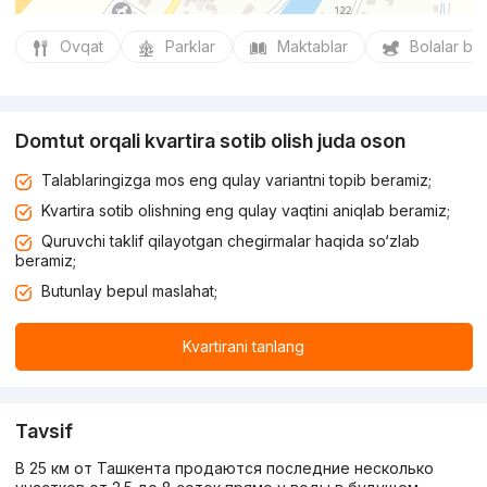
Ovqat
Parklar
Maktablar
Bolalar bo
Domtut orqali kvartira sotib olish juda oson
Talablaringizga mos eng qulay variantni topib beramiz;
Kvartira sotib olishning eng qulay vaqtini aniqlab beramiz;
Quruvchi taklif qilayotgan chegirmalar haqida so‘zlab
beramiz;
Butunlay bepul maslahat;
Kvartirani tanlang
Tavsif
В 25 км от Ташкента продаются последние несколько