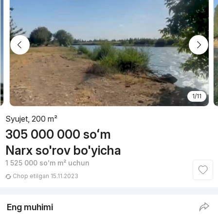
1/11
Syujet, 200 m²
305 000 000
soʻm
Narx so'rov bo'yicha
1 525 000
soʻm
m² uchun
Chop etilgan 15.11.2023
Eng muhimi