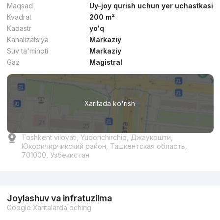
Maqsad
Uy-joy qurish uchun yer uchastkasi
Kvadrat
200 m²
Kadastr
yo'q
Kanalizatsiya
Markaziy
Suv ta'minoti
Markaziy
Gaz
Magistral
Xaritada ko'rish
Toshkent viloyati, Yuqorichirchiq, Джаукошти,
Юкоричирчикский район, Ташкентская область,
701000, Узбекистан
Reklama
Joylashuv va infratuzilma
Google Xaritalarda oching