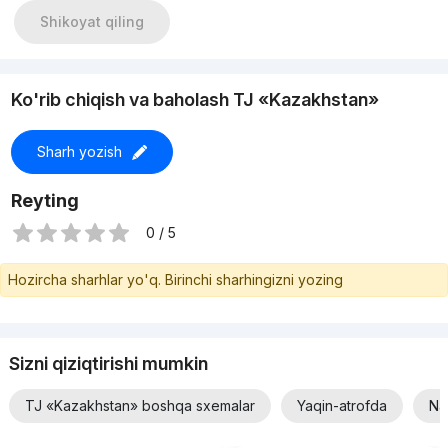
Shikoyat qiling
Ko'rib chiqish va baholash TJ «Kazakhstan»
Sharh yozish
Reyting
0 / 5
Hozircha sharhlar yo'q. Birinchi sharhingizni yozing
Sizni qiziqtirishi mumkin
TJ «Kazakhstan» boshqa sxemalar
Yaqin-atrofda
Na