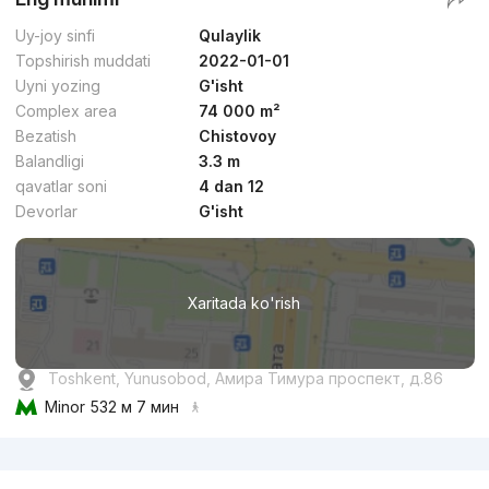
Uy-joy sinfi
Qulaylik
Topshirish muddati
2022-01-01
Uyni yozing
G'isht
Complex area
74 000 m²
Bezatish
Chistovoy
Balandligi
3.3 m
qavatlar soni
4 dan 12
Devorlar
G'isht
Xaritada ko'rish
Toshkent, Yunusobod, Амира Тимура проспект, д.86
Minor
532 м 7 мин
Reklama