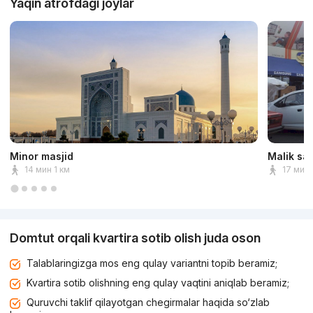
Yaqin atrofdagi joylar
Minor masjid
Malik sa
14 мин 1 км
17 мин 
Domtut orqali kvartira sotib olish juda oson
Talablaringizga mos eng qulay variantni topib beramiz;
Kvartira sotib olishning eng qulay vaqtini aniqlab beramiz;
Quruvchi taklif qilayotgan chegirmalar haqida so‘zlab