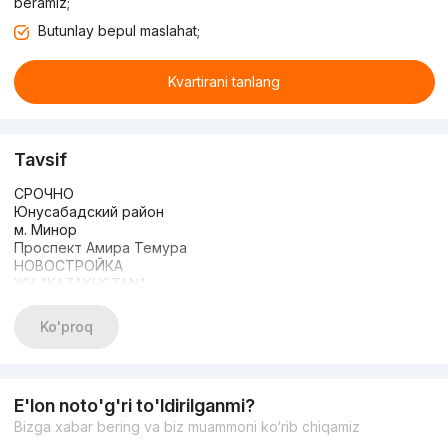
beramiz;
Butunlay bepul maslahat;
Kvartirani tanlang
Tavsif
СРОЧНО
Юнусабадский район
м. Минор
Проспект Амира Темура
НОВОСТРОЙКА
ЖК "KAZAKHSTAN"
4/4/10
Площадь: 129 м2
Ko'proq
Состояние: коробка
Закрытый охран. двор
Детская площадка
Фонтан
E'lon noto'g'ri to'ldirilganmi?
Цена: 200.000 у.е
Bizga xabar bering va biz muammoni ko‘rib chiqamiz