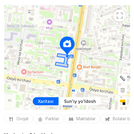
Xaritasi
Sun'iy yo'ldosh
Ovqat
Parklar
Maktablar
Bolalar bo