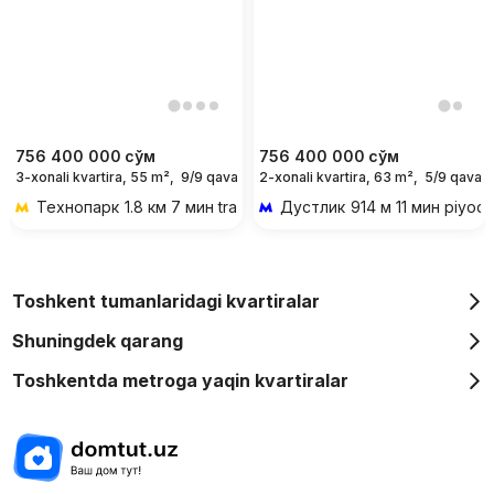
756 400 000
сўм
756 400 000
сўм
3-xonali kvartira, 55 m²,
9/9 qavat
2-xonali kvartira, 63 m²,
5/9 qavat
Технопарк
1.8 км 7 мин transportda
Дустлик
914 м 11 мин piyod
Toshkent tumanlaridagi kvartiralar
Shuningdek qarang
Toshkentda metroga yaqin kvartiralar