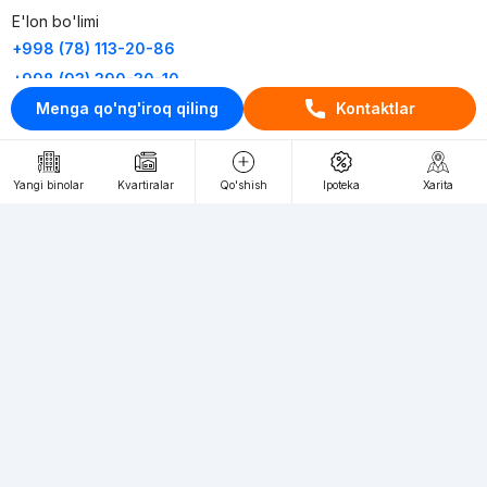
E'lon bo'limi
+998 (78) 113-20-86
+998 (93) 390-30-10
Menga qo'ng'iroq qiling
Kontaktlar
Пн-Пт. С 9:30 до 18:00
RU
UZ
Yangi binolar
Kvartiralar
Qo'shish
Ipoteka
Xarita
Kontaktlar
loyiha haqida
Webnow © loyihasi
Foydalanish shartlari
Maxfiylik siyosati
Ommaviy taklif