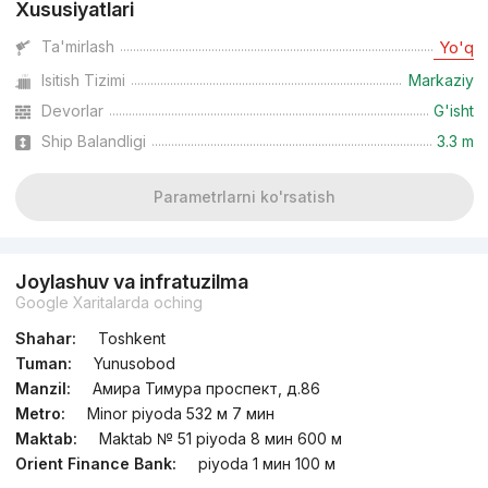
Xususiyatlari
Ta'mirlash
Yo'q
Isitish Tizimi
Markaziy
Devorlar
G'isht
Ship Balandligi
3.3 m
Parametrlarni ko'rsatish
Joylashuv va infratuzilma
Google Xaritalarda oching
Shahar:
Toshkent
Tuman:
Yunusobod
Manzil:
Амира Тимура проспект, д.86
Metro:
Minor piyoda 532 м 7 мин
Maktab:
Maktab № 51 piyoda 8 мин 600 м
Orient Finance Bank:
piyoda 1 мин 100 м