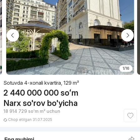
1/16
Sotuvda 4-xonali kvartira, 129 m²
2 440 000 000
soʻm
Narx so'rov bo'yicha
18 914 729
soʻm
m² uchun
Chop etilgan 31.07.2025
Eng muhimi