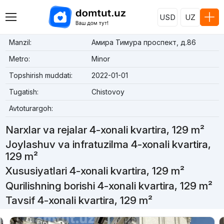
USD
UZ
Manzil:
Амира Тимура проспект, д.86
Metro:
Minor
Topshirish muddati:
2022-01-01
Tugatish:
Chistovoy
Avtoturargoh:
Narxlar va rejalar 4-xonali kvartira, 129 m²
Joylashuv va infratuzilma 4-xonali kvartira,
129 m²
Xususiyatlari 4-xonali kvartira, 129 m²
Qurilishning borishi 4-xonali kvartira, 129 m²
Tavsif 4-xonali kvartira, 129 m²