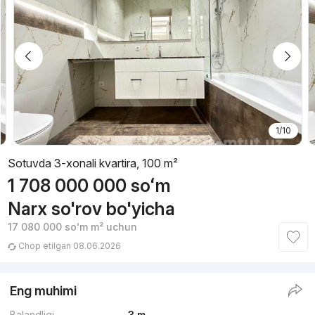
1/10
Sotuvda 3-xonali kvartira, 100 m²
1 708 000 000
soʻm
Narx so'rov bo'yicha
17 080 000
soʻm
m² uchun
Chop etilgan 08.06.2026
Eng muhimi
Balandligi
3 m