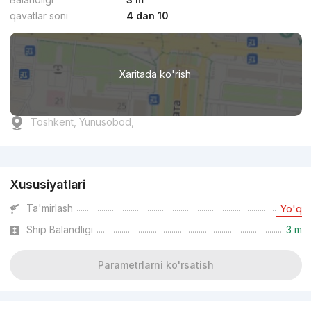
qavatlar soni
4 dan 10
Xaritada ko'rish
Toshkent, Yunusobod,
Reklama
Xususiyatlari
Ta'mirlash
Yo'q
Ship Balandligi
3 m
Parametrlarni ko'rsatish