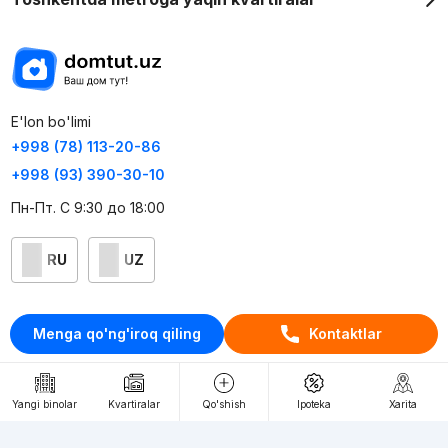
E'lon bo'limi
+998 (78) 113-20-86
+998 (93) 390-30-10
Пн-Пт. С 9:30 до 18:00
RU
UZ
Kontaktlar
Menga qo'ng'iroq qiling
Kontaktlar
loyiha haqida
Webnow © loyihasi
Yangi binolar
Kvartiralar
Qo'shish
Ipoteka
Xarita
Foydalanish shartlari