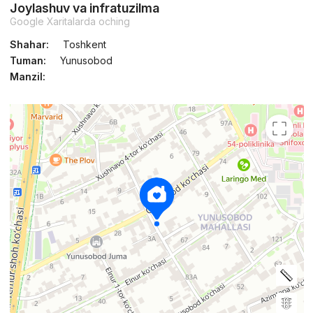
Joylashuv va infratuzilma
Google Xaritalarda oching
Shahar:
Toshkent
Tuman:
Yunusobod
Manzil: