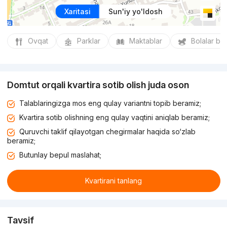
Xaritasi
Sun'iy yo'ldosh
Ovqat
Parklar
Maktablar
Bolalar bo
Domtut orqali kvartira sotib olish juda oson
Talablaringizga mos eng qulay variantni topib beramiz;
Kvartira sotib olishning eng qulay vaqtini aniqlab beramiz;
Quruvchi taklif qilayotgan chegirmalar haqida so‘zlab
beramiz;
Butunlay bepul maslahat;
Kvartirani tanlang
Tavsif