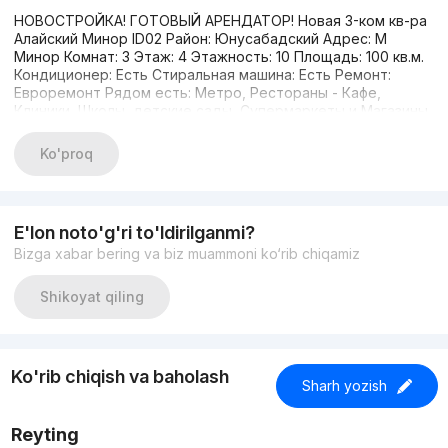
НОВОСТРОЙКА! ГОТОВЫЙ АРЕНДАТОР! Новая 3-ком кв-ра
Алайский Минор ID02 Район: Юнусабадский Адрес: М
Минор Комнат: 3 Этаж: 4 Этажность: 10 Площадь: 100 кв.м.
Кондиционер: Есть Стиральная машина: Есть Ремонт:
Евроремонт Рядом есть: Метро, Рестораны - Кафе,
Клиники, Школы, детские сады, Супермаркеты и Магазины
в шаговой доступности. Звоните, имеются
альтернативные варианты! В базе более 5000 объектов по
Ko'proq
городу Ташкент. Моб: +998 77 704 02 22 Телеграм: 24/7 С
уважением Иброхим Эксперт по недвижимости
E'lon noto'g'ri to'ldirilganmi?
Bizga xabar bering va biz muammoni ko‘rib chiqamiz
Shikoyat qiling
Ko'rib chiqish va baholash
Sharh yozish
Reyting