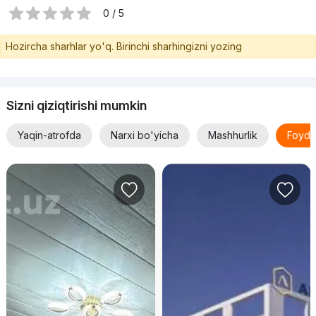
0 / 5
Hozircha sharhlar yo'q. Birinchi sharhingizni yozing
Sizni qiziqtirishi mumkin
Yaqin-atrofda
Narxi bo'yicha
Mashhurlik
Foyda