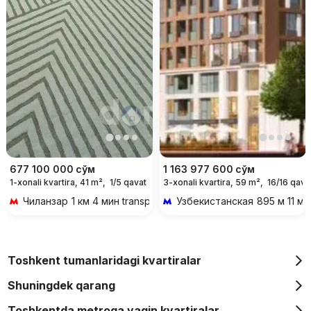
677 100 000
сўм
1 163 977 600
сўм
1-xonali kvartira, 41 m²,
1/5 qavat
3-xonali kvartira, 59 m²,
16/16 qava
Чиланзар
1 км 4 мин transportda
Узбекистанская
895 м 11 ми
Toshkent tumanlaridagi kvartiralar
Shuningdek qarang
Toshkentda metroga yaqin kvartiralar