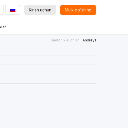
Kirish uchun
Mulk qo'shing
ilar
Rieltorlik e'lonlari:
Andrey1