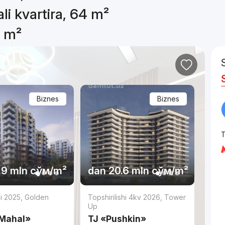
li kvartira, 64 m²
4 m²
Biznes
Biznes
T
.9 mln
сўм
/m²
dan
20.6 mln
сўм
/m²
di 2025
,
Golden
Topshirilishi 4kv 2026
,
Tower
Up
Mahal»
TJ «Pushkin»