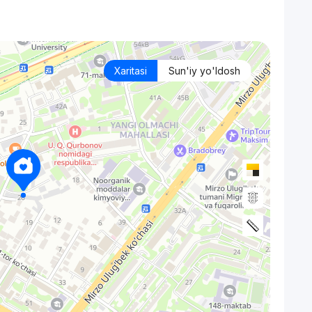
Xaritasi
Sun'iy yo'ldosh