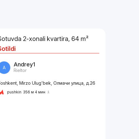
Sotuvda 2-xonali kvartira, 64 m²
Sotildi
Andrey1
A
Rieltor
oshkent, Mirzo Ulug'bek, Олмачи улица, д.26
pushkin
356 м 4 мин