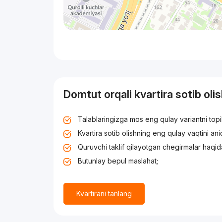
Domtut orqali kvartira sotib oli
Talablaringizga mos eng qulay variantni top
Kvartira sotib olishning eng qulay vaqtini an
Quruvchi taklif qilayotgan chegirmalar haqid
Butunlay bepul maslahat;
Kvartirani tanlang