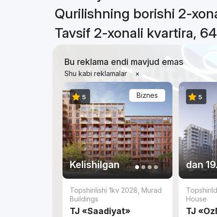
Qurilishning borishi 2-xona
Tavsif 2-xonali kvartira, 6
Bu reklama endi mavjud emas
Shu kabi reklamalar
×
Biznes
5
5
Kelishilgan
dan
19
Topshirilishi 1kv 2028
,
Murad
Topshiril
Buildings
House
TJ «Saadiyat»
TJ «Oz