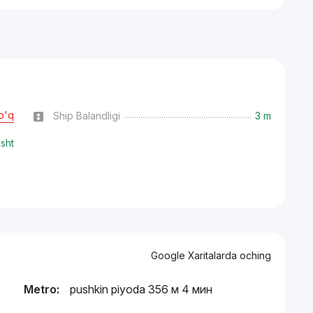
o'q
Ship Balandligi
3 m
isht
Google Xaritalarda oching
Metro:
pushkin piyoda 356 м 4 мин