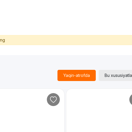
ing
Yaqin-atrofda
Bu xususiyatla