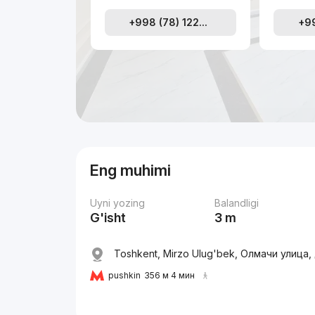
+998 (78) 122...
+99
Eng muhimi
Uyni yozing
Balandligi
G'isht
3 m
Toshkent, Mirzo Ulug'bek, Олмачи улица,
pushkin
356 м 4 мин