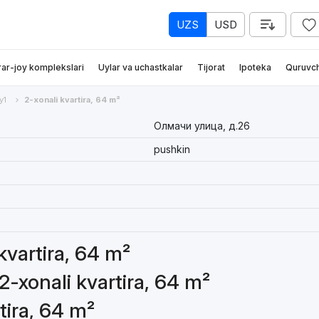
UZS
USD
rar-joy komplekslari
Uylar va uchastkalar
Tijorat
Ipoteka
Quruvch
y1
2-xonali kvartira, 64 m²
Олмачи улица, д.26
pushkin
 kvartira, 64 m²
2-xonali kvartira, 64 m²
tira, 64 m²