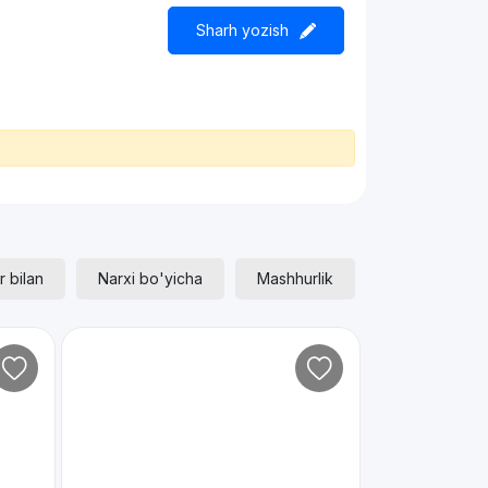
Sharh yozish
r bilan
Narxi bo'yicha
Mashhurlik