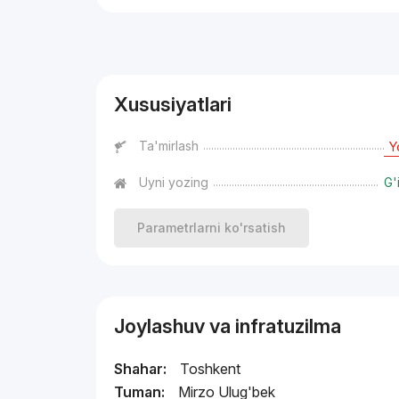
Reklama
Xususiyatlari
Ta'mirlash
Y
Uyni yozing
G'
Parametrlarni ko'rsatish
Joylashuv va infratuzilma
Shahar:
Toshkent
Tuman:
Mirzo Ulug'bek