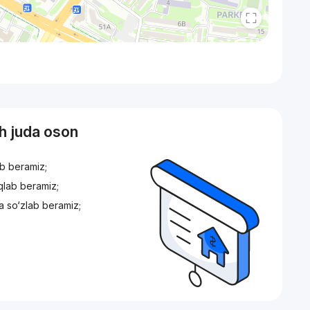
sh juda oson
ib beramiz;
iqlab beramiz;
a so‘zlab beramiz;