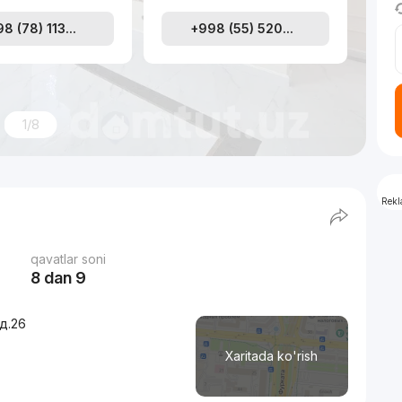
8 (78) 113...
+998 (55) 520...
1/8
Rek
qavatlar soni
8 dan 9
 д.26
Xaritada ko'rish