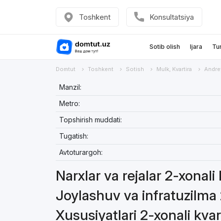
Toshkent
Konsultatsiya
Sotib olish
Ijara
Tu
Domtut
Toshkent
Sotish
Mulk, Kvartira
Andre
Manzil:
Metro:
Topshirish muddati:
Tugatish:
Avtoturargoh:
Narxlar va rejalar 2-xonali
Joylashuv va infratuzilma 
Xususiyatlari 2-xonali kvar