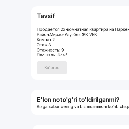
Tavsif
Продаётся 2х-комнатная квартира на Парке
Район:Мирзо-Улугбек ЖК VEK
Комнат:2
Этаж:8
Этажность: 9
Площадь: 64м²
Состояние:С ремонтом
Новая Цена 94.000у.е
Ko'proq
E'lon noto'g'ri to'ldirilganmi?
Bizga xabar bering va biz muammoni ko‘rib chiq