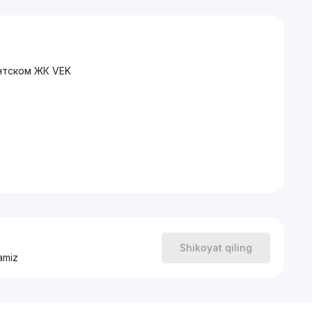
нтском ЖК VEK
Shikoyat qiling
amiz