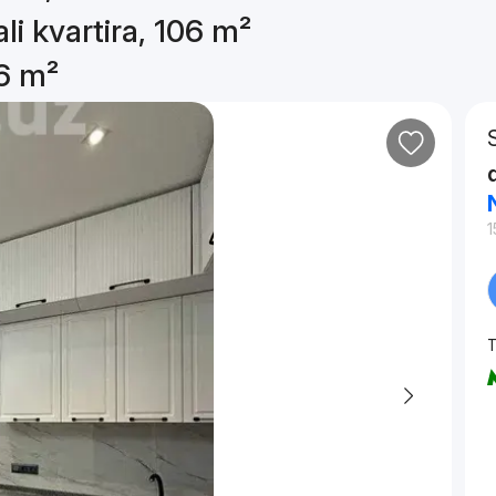
li kvartira, 106 m²
06 m²
1
T