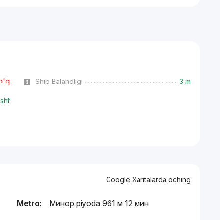
o'q
Ship Balandligi
3 m
isht
Google Xaritalarda oching
Metro:
Минор piyoda 961 м 12 мин