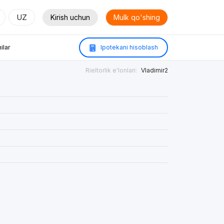
UZ
Kirish uchun
Mulk qo'shing
ilar
Ipotekani hisoblash
Rieltorlik e'lonlari:
Vladimir2