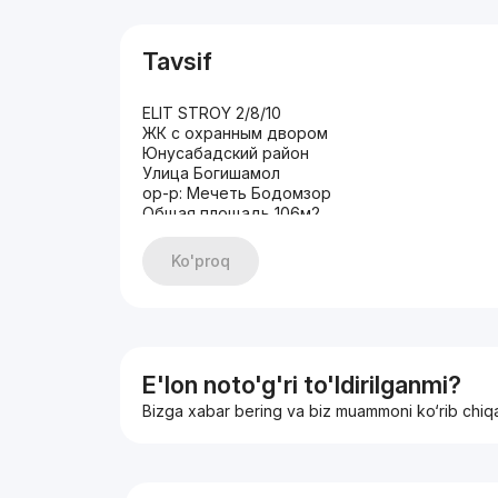
Tavsif
ELIT STROY 2/8/10
ЖК с охранным двором
Юнусабадский район
Улица Богишамол
ор-р: Мечеть Бодомзор
Общая площадь 106м2
Балкон вид на дорогу
Состояние: ЛЮКС
Ko'proq
Мебелью частично
КАДАСТР ЕСТЬ
ЦЕНА: 137 000 у.е./срочно
E'lon noto'g'ri to'ldirilganmi?
Bizga xabar bering va biz muammoni ko‘rib chiq