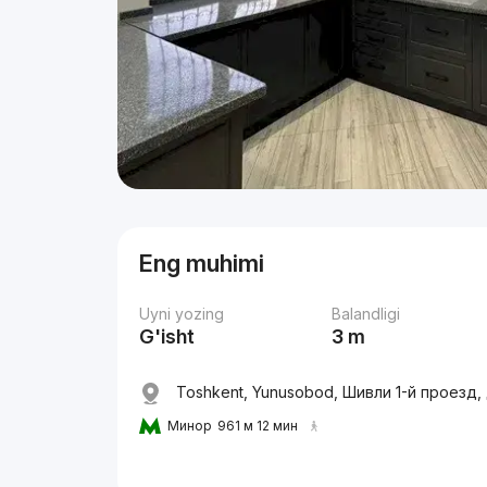
Eng muhimi
Uyni yozing
Balandligi
G'isht
3 m
Toshkent, Yunusobod, Шивли 1-й проезд, 
Минор
961 м 12 мин