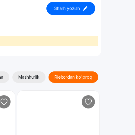
Sharh yozish
ha
Mashhurlik
Rieltordan ko'proq