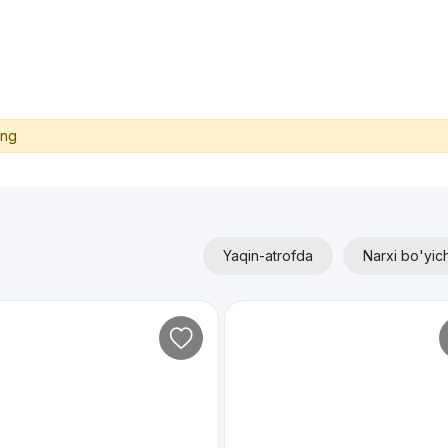
ing
Yaqin-atrofda
Narxi bo'yic