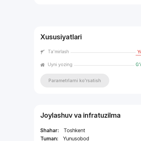
Reklama
Xususiyatlari
Ta'mirlash
Y
Uyni yozing
G'
Parametrlarni ko'rsatish
Joylashuv va infratuzilma
Shahar:
Toshkent
Tuman:
Yunusobod