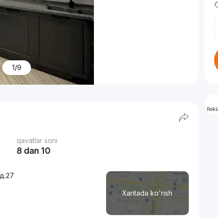
1/9
Rek
qavatlar soni
8 dan 10
д.27
Xaritada ko'rish