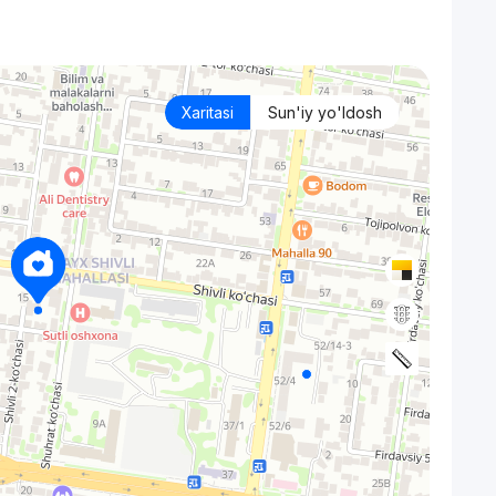
Xaritasi
Sun'iy yo'ldosh