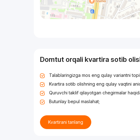
Domtut orqali kvartira sotib oli
Talablaringizga mos eng qulay variantni top
Kvartira sotib olishning eng qulay vaqtini an
Quruvchi taklif qilayotgan chegirmalar haqid
Butunlay bepul maslahat;
Kvartirani tanlang