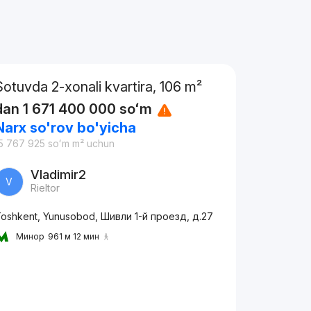
Sotuvda 2-xonali kvartira, 106 m²
dan
1 671 400 000
soʻm
Narx so'rov bo'yicha
5 767 925
soʻm
m² uchun
Vladimir2
V
Rieltor
oshkent, Yunusobod, Шивли 1-й проезд, д.27
Минор
961 м 12 мин