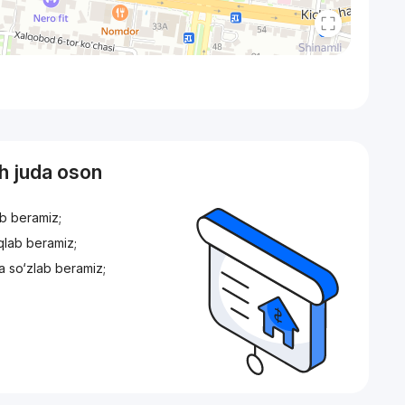
sh juda oson
ib beramiz;
iqlab beramiz;
a so‘zlab beramiz;