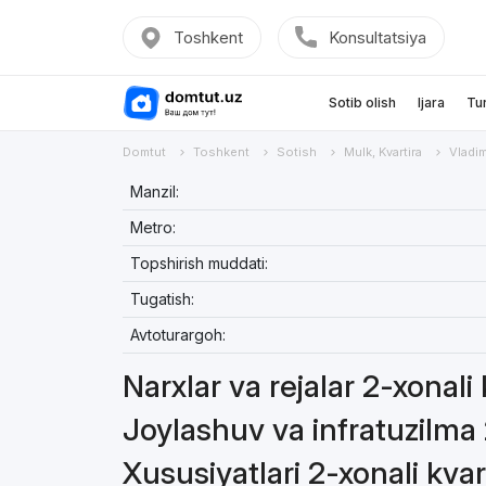
Toshkent
Konsultatsiya
Sotib olish
Ijara
Tu
Domtut
Toshkent
Sotish
Mulk, Kvartira
Vladim
Manzil:
Metro:
Topshirish muddati:
Tugatish:
Avtoturargoh:
Narxlar va rejalar 2-xonali
Joylashuv va infratuzilma 
Xususiyatlari 2-xonali kvar