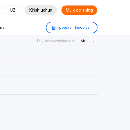
UZ
Kirish uchun
Mulk qo'shing
ilar
Ipotekani hisoblash
Foydalanuvchidan e'lon:
Abdulaziz