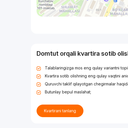
Domtut orqali kvartira sotib oli
Talablaringizga mos eng qulay variantni top
Kvartira sotib olishning eng qulay vaqtini an
Quruvchi taklif qilayotgan chegirmalar haqid
Butunlay bepul maslahat;
Kvartirani tanlang