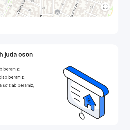
sh juda oson
ib beramiz;
iqlab beramiz;
a so‘zlab beramiz;