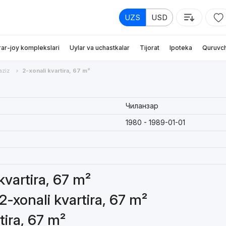
UZS
USD
rar-joy komplekslari
Uylar va uchastkalar
Tijorat
Ipoteka
Quruvch
aziz
2-xonali kvartira, 67 m²
Чиланзар
1980 - 1989-01-01
kvartira, 67 m²
2-xonali kvartira, 67 m²
tira, 67 m²