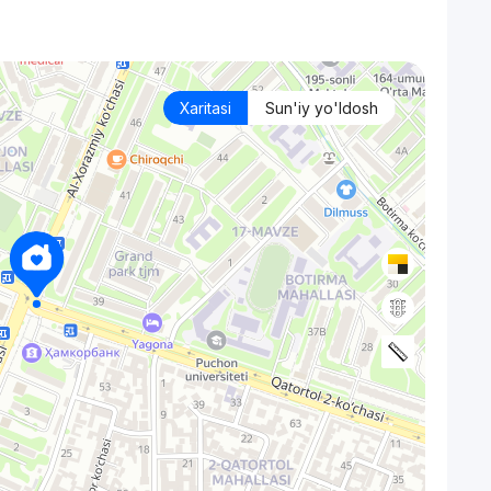
Xaritasi
Sun'iy yo'ldosh