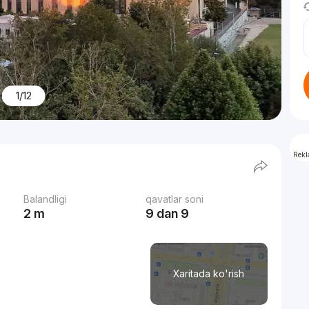
1/12
Rek
Balandligi
qavatlar soni
2 m
9 dan 9
Xaritada ko'rish