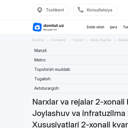
Toshkent
Konsultatsiya
Sotib olish
Ijara
Tu
Domtut
Toshkent
Sotish
Mulk, Kvartira
Abdul
Manzil:
Metro:
Topshirish muddati:
Tugatish:
Avtoturargoh:
Narxlar va rejalar 2-xonali 
Joylashuv va infratuzilma 
Xususiyatlari 2-xonali kvar