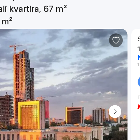
li kvartira, 67 m²
7 m²
1
T