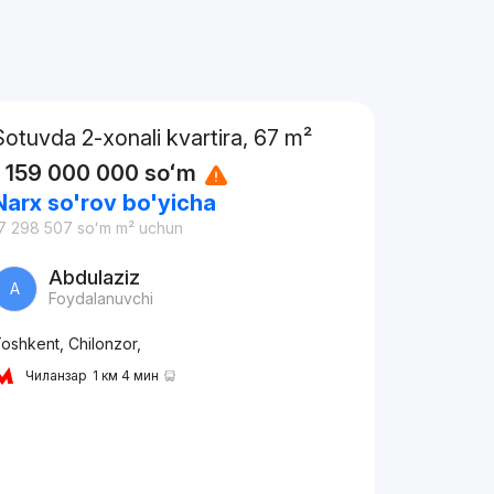
Sotuvda 2-xonali kvartira, 67 m²
1 159 000 000
soʻm
Narx so'rov bo'yicha
7 298 507
soʻm
m² uchun
Abdulaziz
A
Foydalanuvchi
oshkent, Chilonzor,
Чиланзар
1 км 4 мин