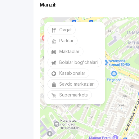
Manzil:
Ovqat
Parklar
Maktablar
Bolalar bog'chalari
Kasalxonalar
Savdo markazlari
Supermarkets