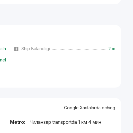
ash
Ship Balandligi
2 m
nel
Google Xaritalarda oching
Metro:
Чиланзар transportda 1 км 4 мин