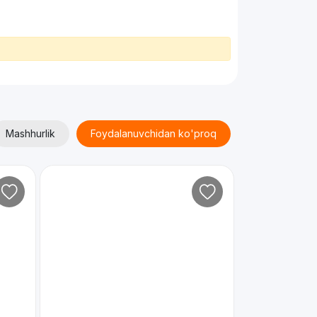
Mashhurlik
Foydalanuvchidan ko'proq