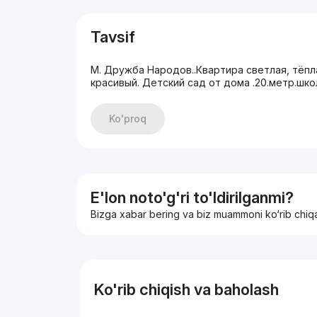
Tavsif
М. Дружба Народов..Квартира светлая, тёпла
красивый. Детский сад от дома .20.метр.школ
Ko'proq
E'lon noto'g'ri to'ldirilganmi?
Bizga xabar bering va biz muammoni ko‘rib chiq
Ko'rib chiqish va baholash