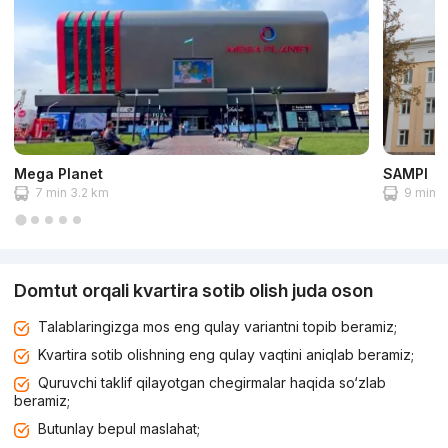
Mega Planet
SAMPI
7 min 3.2 km
9 min 4
Domtut orqali kvartira sotib olish juda oson
Talablaringizga mos eng qulay variantni topib beramiz;
Kvartira sotib olishning eng qulay vaqtini aniqlab beramiz;
Quruvchi taklif qilayotgan chegirmalar haqida so‘zlab
beramiz;
Butunlay bepul maslahat;