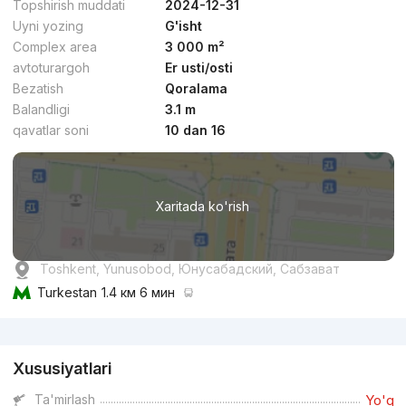
Topshirish muddati
2024-12-31
Uyni yozing
G'isht
Complex area
3 000 m²
avtoturargoh
Er usti/osti
Bezatish
Qoralama
dan
14.7 mln
сўм
/m²
Balandligi
3.1 m
qavatlar soni
10 dan 16
Topshirildi 2025
,
Мунира
2-xonali kvartira, 48 m²
Xaritada ko'rish
+998 (95) 064...
Qulaylik
Toshkent, Yunusobod, Юнусабадский, Сабзават
Turkestan
1.4 км 6 мин
Reklama
Xususiyatlari
dan
16.9 mln
сўм
/m²
Ta'mirlash
Yo'q