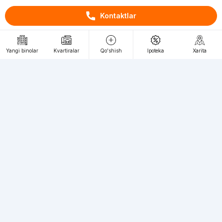
Пн-Пт. С 9:30 до 18:00
Kontaktlar
RU
UZ
Yangi binolar
Kvartiralar
Qo'shish
Ipoteka
Xarita
Kontaktlar
loyiha haqida
Webnow © loyihasi
Foydalanish shartlari
Maxfiylik siyosati
Ommaviy taklif
Muassis:
"WEBNOW" MChJ
Manzil:
Toshkent shahri, A.Qahhor ko'chasi, 47-uy
Elektron ommaviy axborot vositalarini ro'yxatdan