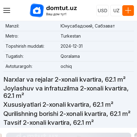
USD
UZ
Manzil:
Юнусабадский, Сабзават
Metro:
Turkestan
Topshirish muddati:
2024-12-31
Tugatish:
Qoralama
Avtoturargoh:
ochiq
Narxlar va rejalar 2-xonali kvartira, 62.1 m²
Joylashuv va infratuzilma 2-xonali kvartira,
62.1 m²
Xususiyatlari 2-xonali kvartira, 62.1 m²
Qurilishning borishi 2-xonali kvartira, 62.1 m²
Tavsif 2-xonali kvartira, 62.1 m²