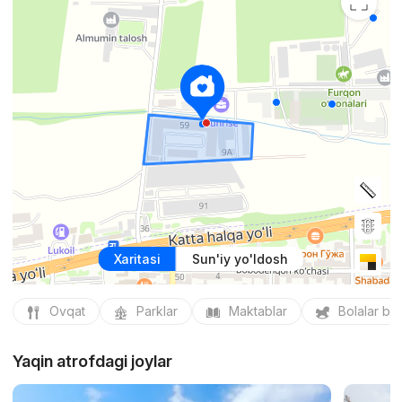
Xaritasi
Sun'iy yo'ldosh
Ovqat
Parklar
Maktablar
Bolalar bo
Yaqin atrofdagi joylar