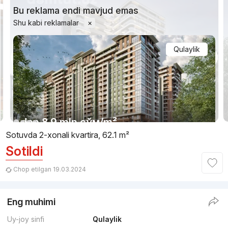
Bu reklama endi mavjud emas
Shu kabi reklamalar
×
Qulaylik
1/16
dan
8.9 mln
сўм
/m²
Sotuvda 2-xonali kvartira, 62.1 m²
Sotildi
Topshirilishi 4kv 2027
,
Iskander Buildings
TJ «Mezbon»
Chop etilgan 19.03.2024
+998 (17) 998...
Eng muhimi
Qulaylik
Uy-joy sinfi
Qulaylik