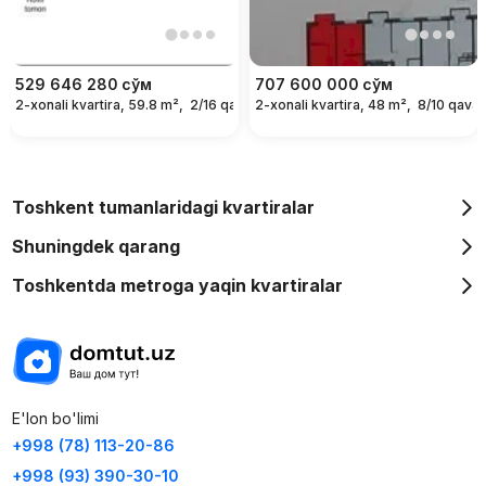
529 646 280
сўм
707 600 000
сўм
2-xonali kvartira, 59.8 m²,
2/16 qavat
2-xonali kvartira, 48 m²,
8/10 qavat
Toshkent tumanlaridagi kvartiralar
Shuningdek qarang
Toshkentda metroga yaqin kvartiralar
E'lon bo'limi
+998 (78) 113-20-86
+998 (93) 390-30-10