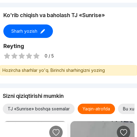
Ko'rib chiqish va baholash TJ «Sunrise»
Sharh yozish
Reyting
0 / 5
Hozircha sharhlar yo'q. Birinchi sharhingizni yozing
Sizni qiziqtirishi mumkin
TJ «Sunrise» boshqa sxemalar
Yaqin-atrofda
Bu xusu