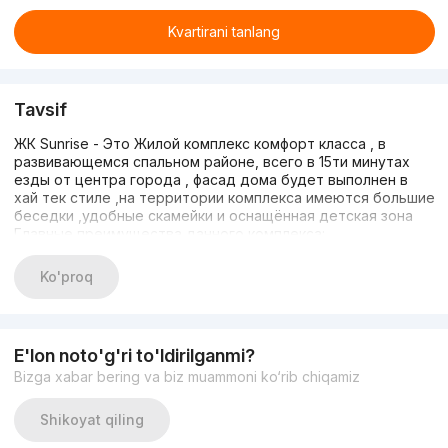
Kvartirani tanlang
Tavsif
ЖК Sunrise - Это Жилой комплекс комфорт класса , в
развивающемся спальном районе, всего в 15ти минутах
езды от центра города , фасад дома будет выполнен в
хай тек стиле ,на территории комплекса имеются большие
беседки ,удобные скамейки и оснащённая детская зона
Главные преимущества данного комплекса:
- Бесплатные парковочные места
- Имеется общедоступная открытая терраса с
Ko'proq
прекрасными видами
- Детская площадка с футбольным полем для детей
- Озелененная зона, с современными беседками и
скамейками
E'lon noto'g'ri to'ldirilganmi?
- Большой выбор 1,2х и 3х комнатных квартир
Bizga xabar bering va biz muammoni ko‘rib chiqamiz
- Привлекательные цены и доступные условия оплаты
- С высоких этажей открывается красивый вид на горы
Сдача объекта 4 квартал 2024 года
Shikoyat qiling
+998994780009