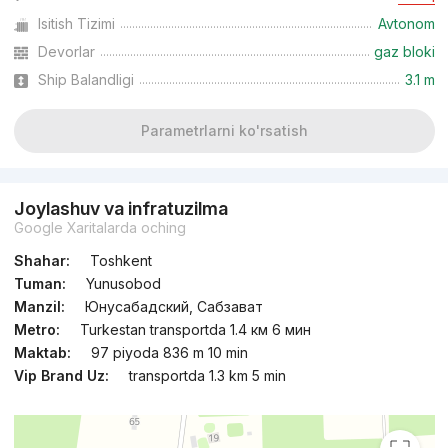
Isitish Tizimi
Avtonom
Topshirildi 2025
,
Anvar
Devorlar
gaz bloki
2-xonali kvartira, 60 m²
Ship Balandligi
3.1 m
+998 (77) 127...
Parametrlarni ko'rsatish
Joylashuv va infratuzilma
Google Xaritalarda oching
Shahar:
Toshkent
Tuman:
Yunusobod
Manzil:
Юнусабадский, Сабзават
Metro:
Turkestan transportda 1.4 км 6 мин
Maktab:
97 piyoda 836 m 10 min
Vip Brand Uz:
transportda 1.3 km 5 min