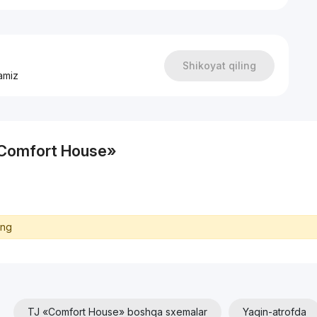
анки, магазины, аптеки, кофейни, рестораны, кафе
едняя школа, детские сады .
в базе более 10.000 объектов по городу!
Shikoyat qiling
amiz
estate
 «Comfort House»
ing
TJ «Comfort House» boshqa sxemalar
Yaqin-atrofda