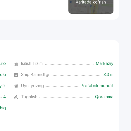
Xaritada ko'rish
uro
Isitish Tizimi
Markaziy
oki
Ship Balandligi
3.3 m
ylik
Uyni yozing
Prefabrik monolit
4
Tugatish
Qoralama
hiq