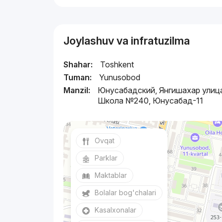
Joylashuv va infratuzilma
Shahar:
Toshkent
Tuman:
Yunusobod
Manzil:
Юнусабадский, Янгишахар улиц
Школа №240, Юнусабад-11
Ovqat
Parklar
Maktablar
Bolalar bog'chalari
Kasalxonalar