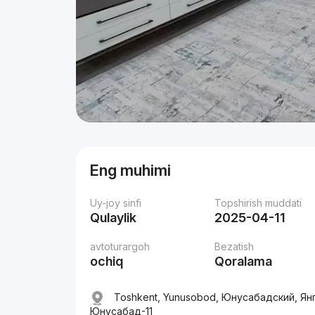
Eng muhimi
Uy-joy sinfi
Topshirish muddati
Qulaylik
2025-04-11
avtoturargoh
Bezatish
ochiq
Qoralama
Toshkent, Yunusobod, Юнусабадский, Ян
Юнусабад-11