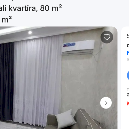
li kvartira, 80 m²
0 m²
1
T