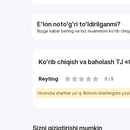
🕘 В 5-10 минутах торговые центры, метро, б
быстрого питания, общеобразовательная ср
Звоните, имеются альтернативные варианты 
📞 Моб : +998.95.816.03.33
E'lon noto'g'ri to'ldirilganmi?
С уважением "Expert "
Bizga xabar bering va biz muammoni ko‘rib chiq
Эксперт рынка недвижимости
Специалисты Bohodir
🚀Телеграм: https://t.me/EXPERT_RENT_UZ
🌐Инстаграм: https://instagram.com/expert.real_
Ko'rib chiqish va baholash TJ
Reyting
0 / 5
Hozircha sharhlar yo'q. Birinchi sharhingizni yoz
Sizni qiziqtirishi mumkin