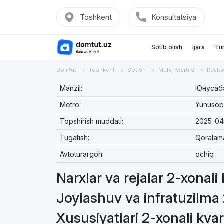
Toshkent
Konsultatsiya
Sotib olish
Ijara
Tu
Domtut
Toshkent
Sotish
Mulk, Kvartira
Realto
Manzil:
Юнусаба
Metro:
Yunuso
Topshirish muddati:
2025-04
Tugatish:
Qoralam
Avtoturargoh:
ochiq
Narxlar va rejalar 2-xonali
Joylashuv va infratuzilma 
Xususiyatlari 2-xonali kvar