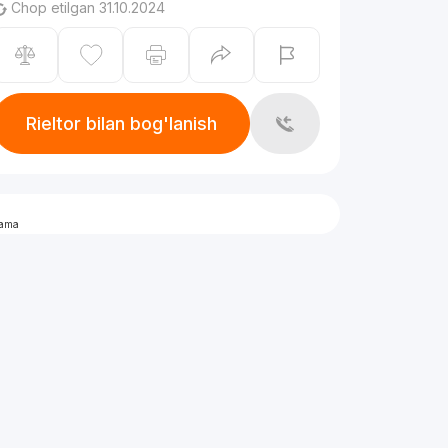
Chop etilgan 31.10.2024
Rieltor bilan bog'lanish
lama