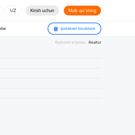
UZ
Kirish uchun
Mulk qo'shing
ilar
Ipotekani hisoblash
Rieltorlik e'lonlari:
Realtor