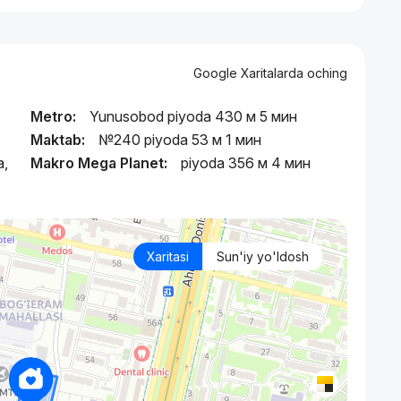
Google Xaritalarda oching
Metro:
Yunusobod piyoda 430 м 5 мин
Maktab:
№240 piyoda 53 м 1 мин
а,
Makro Mega Planet:
piyoda 356 м 4 мин
Xaritasi
Sun'iy yo'ldosh