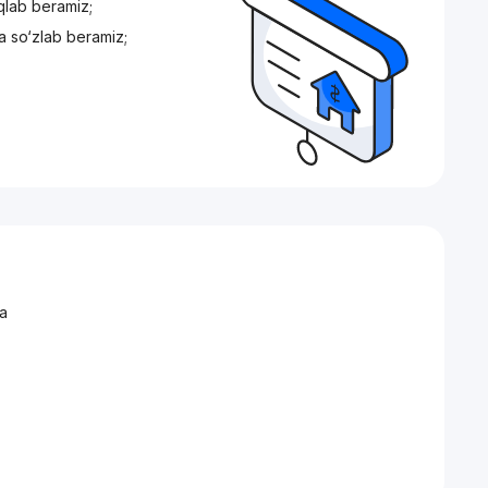
iqlab beramiz;
a so‘zlab beramiz;
а