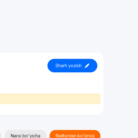
Sharh yozish
Narxi bo'yicha
Rieltordan ko'proq