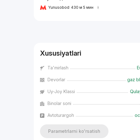
Yunusobod
430 м 5 мин
Reklama
Xususiyatlari
Ta'mirlash
E
Devorlar
gaz bl
Uy-Joy Klassi
Qula
Binolar soni
Avtoturargoh
oc
Parametrlarni ko'rsatish