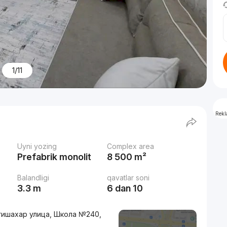
1/11
Rek
Uyni yozing
Complex area
Prefabrik monolit
8 500 m²
Balandligi
qavatlar soni
3.3 m
6 dan 10
гишахар улица, Школа №240,