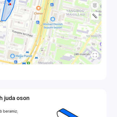
sh juda oson
ib beramiz;