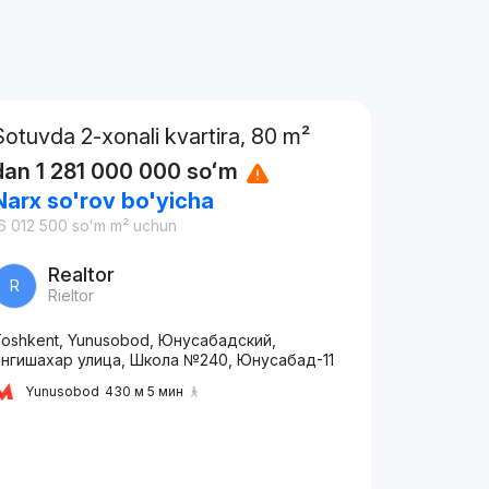
Sotuvda 2-xonali kvartira, 80 m²
dan
1 281 000 000
soʻm
Narx so'rov bo'yicha
6 012 500
soʻm
m² uchun
Realtor
R
Rieltor
oshkent, Yunusobod, Юнусабадский,
Янгишахар улица, Школа №240, Юнусабад-11
Yunusobod
430 м 5 мин