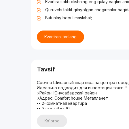
Kvartira sotib olishning eng qulay vaqtini an
Quruvchi taklif qilayotgan chegirmalar haqid
Butunlay bepul maslahat;
Kvartirani tanlang
Tavsif
Срочно Шикарный квартира на центра город
Идеально подходит для инвестиции тоже !!!
⚡️Район: Юнусабадский район
⚡️Адрес: Comfort house Мегапланет
▪️• 2-комнатная квартира
▪️• Этаж - 6 из 10
▪️• Площадь - 80 м2
🌀CRM - 19541
Ko'proq
💵Цена 105,000 у.е торг 🔥