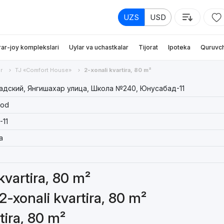
UZS
USD
rar-joy komplekslari
Uylar va uchastkalar
Tijorat
Ipoteka
Quruvch
r
TJ «Comfort House»
2-xonali kvartira, 80 m²
дский, Янгишахар улица, Школа №240, Юнусабад-11
bod
-11
a
 kvartira, 80 m²
2-xonali kvartira, 80 m²
tira, 80 m²