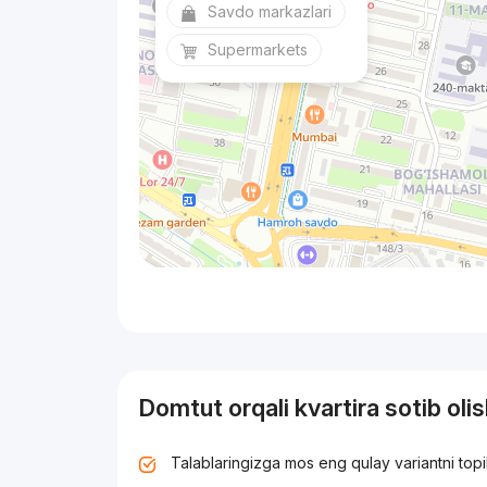
Savdo markazlari
Supermarkets
Domtut orqali kvartira sotib oli
Talablaringizga mos eng qulay variantni top