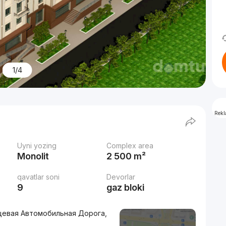
1/4
Rek
Uyni yozing
Complex area
Monolit
2 500 m²
qavatlar soni
Devorlar
9
gaz bloki
ьцевая Автомобильная Дорога,