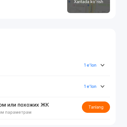
Xaritada ko'rish
1 e'lon
1 e'lon
ом или похожих ЖК
Tanlang
им параметрам