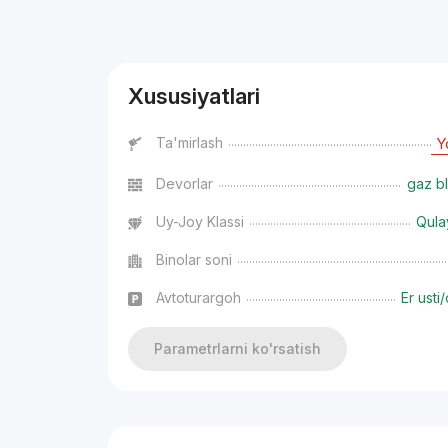
Reklama
Xususiyatlari
Ta'mirlash
Y
Devorlar
gaz bl
Uy-Joy Klassi
Qula
Binolar soni
Avtoturargoh
Er usti/
Parametrlarni ko'rsatish