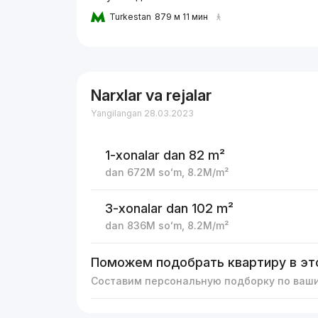
Turkestan
879 м 11 мин
Narxlar va rejalar
Yangilangan 28.03.2023
1-xonalar
dan 82 m²
dan
672M
soʻm
,
8.2M
/m²
3-xonalar
dan 102 m²
dan
836M
soʻm
,
8.2M
/m²
Поможем подобрать квартиру в эт
Составим персональную подборку по ваш