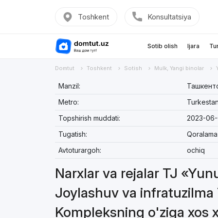
Toshkent
Konsultatsiya
Sotib olish
Ijara
Tu
Domtut
Toshkent
Sotish
Mulk, Yangi binolar
Manzil:
Ташкентс
Metro:
Turkesta
Topshirish muddati:
2023-06-
Tugatish:
Qoralama
Avtoturargoh:
ochiq
Narxlar va rejalar TJ «Yu
Joylashuv va infratuzilm
Kompleksning o'ziga xos 