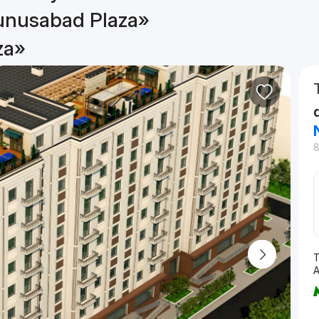
Yunusabad Plaza»
za»
T