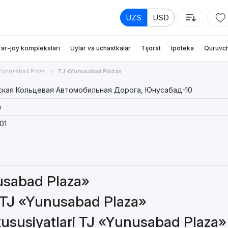
UZS
USD
rar-joy komplekslari
Uylar va uchastkalar
Tijorat
Ipoteka
Quruvch
Yunusabad Plaza
TJ «Yunusabad Plaza»
кая Кольцевая Автомобильная Дорога, Юнусaбад-10
n
01
nusabad Plaza»
a TJ «Yunusabad Plaza»
xususiyatlari TJ «Yunusabad Plaza»