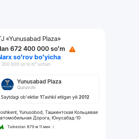
TJ «Yunusabad Plaza»
dan
672 400 000
soʻm
Narx so'rov bo'yicha
8 200 000
soʻm
m² uchun
Yunusabad Plaza
Quruvchi
Saytdagi ob'ektlar
1
Tashkil etilgan yili
2012
oshkent, Yunusobod, Ташкентская Кольцевая
Автомобильная Дорога, Юнусaбад-10
Turkestan
879 м 11 мин