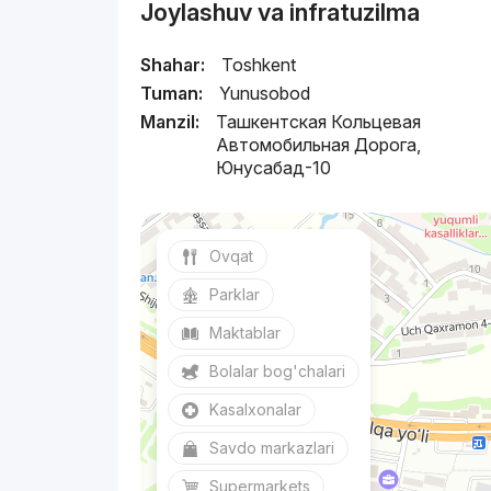
Joylashuv va infratuzilma
Shahar:
Toshkent
Tuman:
Yunusobod
Manzil:
Ташкентская Кольцевая
Автомобильная Дорога,
Юнусaбад-10
Ovqat
Parklar
Maktablar
Bolalar bog'chalari
Kasalxonalar
Savdo markazlari
Supermarkets