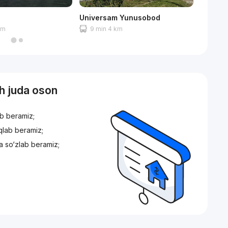
z
Universam Yunusobod
Safia
 m
9 min 4 km
9 min
sh juda oson
ib beramiz;
iqlab beramiz;
a so‘zlab beramiz;