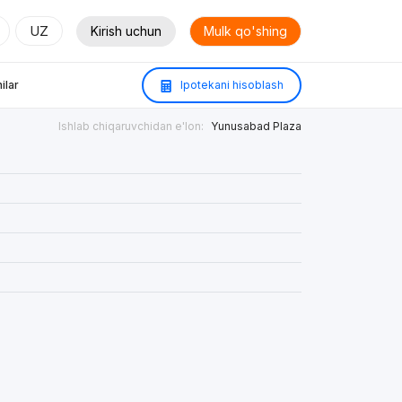
UZ
Kirish uchun
Mulk qo'shing
ilar
Ipotekani hisoblash
Ishlab chiqaruvchidan e'lon:
Yunusabad Plaza