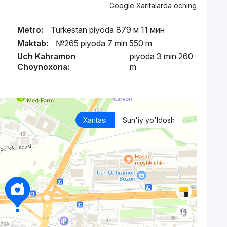
Google Xaritalarda oching
Metro:
Turkestan piyoda 879 м 11 мин
Maktab:
№265 piyoda 7 min 550 m
Uch Kahramon
piyoda 3 min 260
Choynoxona:
m
Xaritasi
Sun'iy yo'ldosh