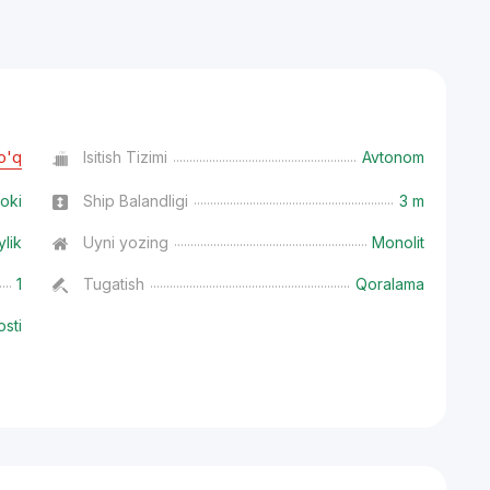
o'q
Isitish Tizimi
Avtonom
oki
Ship Balandligi
3 m
ylik
Uyni yozing
Monolit
1
Tugatish
Qoralama
osti