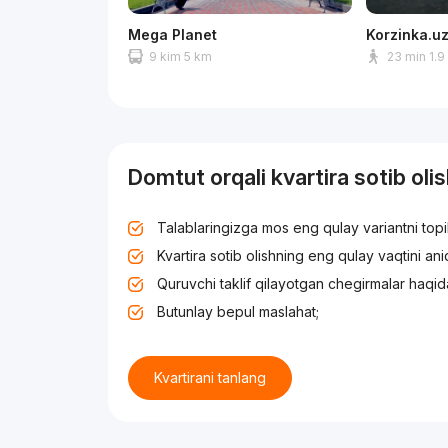
Mega Planet
Korzinka.u
9 kim 5 km
23 min 1.9
Domtut orqali kvartira sotib oli
Talablaringizga mos eng qulay variantni top
Kvartira sotib olishning eng qulay vaqtini an
Quruvchi taklif qilayotgan chegirmalar haqid
Butunlay bepul maslahat;
Kvartirani tanlang