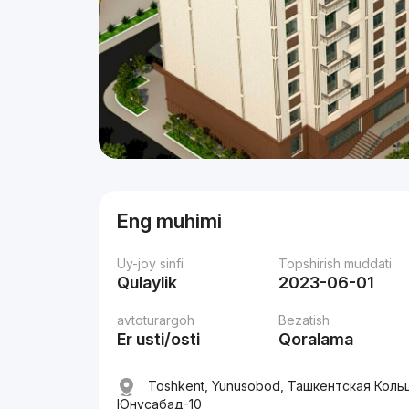
Eng muhimi
Uy-joy sinfi
Topshirish muddati
Qulaylik
2023-06-01
avtoturargoh
Bezatish
Er usti/osti
Qoralama
Toshkent, Yunusobod, Ташкентская Кол
Юнусaбад-10