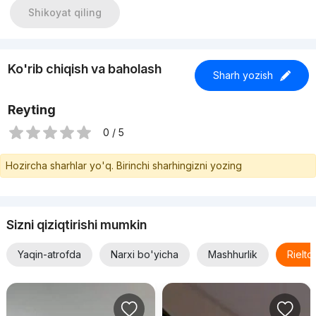
Shikoyat qiling
Ko'rib chiqish va baholash
Sharh yozish
Reyting
0 / 5
Hozircha sharhlar yo'q. Birinchi sharhingizni yozing
Sizni qiziqtirishi mumkin
Yaqin-atrofda
Narxi bo'yicha
Mashhurlik
Rielt