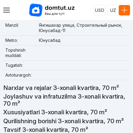
USD
UZ
Manzil:
Янгишахар улица, Строительный рынок,
Юнусабад-11
Metro:
Юнусабад
Topshirish
muddati:
Tugatish:
Avtoturargoh:
Narxlar va rejalar 3-xonali kvartira, 70 m²
Joylashuv va infratuzilma 3-xonali kvartira,
70 m²
Xususiyatlari 3-xonali kvartira, 70 m²
Qurilishning borishi 3-xonali kvartira, 70 m²
Tavsif 3-xonali kvartira, 70 m²