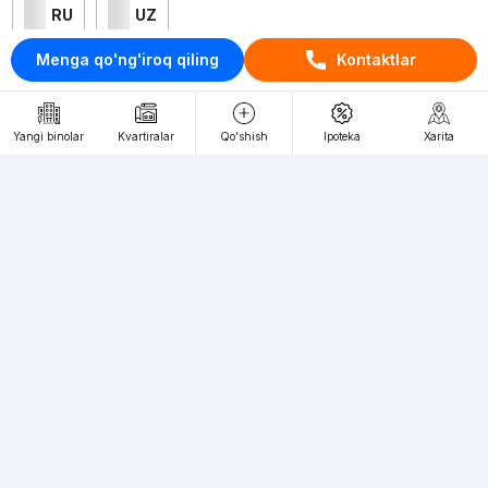
RU
UZ
Menga qo'ng'iroq qiling
Kontaktlar
Kontaktlar
loyiha haqida
Yangi binolar
Kvartiralar
Qo'shish
Ipoteka
Xarita
Webnow © loyihasi
Foydalanish shartlari
Maxfiylik siyosati
Ommaviy taklif
Muassis:
"WEBNOW" MChJ
Manzil:
Toshkent shahri, A.Qahhor ko'chasi, 47-uy
Elektron ommaviy axborot vositalarini ro'yxatdan
o'tkazish:
1649