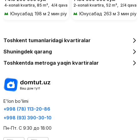
4-xonali kvartira, 85 m²,
4/4 qavat
2-xonali kvartira, 52 m²,
2/4 qavat
Юнусабад
198 м 2 мин piyoda
Юнусабад
263 м 3 мин piy
Toshkent tumanlaridagi kvartiralar
Shuningdek qarang
Toshkentda metroga yaqin kvartiralar
E'lon bo'limi
+998 (78) 113-20-86
+998 (93) 390-30-10
Пн-Пт. С 9:30 до 18:00