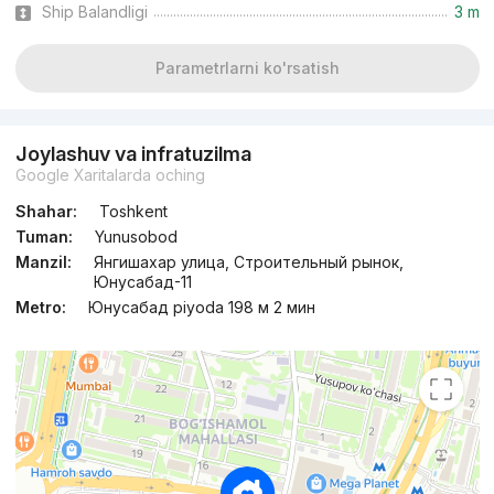
Ship Balandligi
3 m
Parametrlarni ko'rsatish
Joylashuv va infratuzilma
Google Xaritalarda oching
Shahar:
Toshkent
Tuman:
Yunusobod
Manzil:
Янгишахар улица, Строительный рынок,
Юнусабад-11
Metro:
Юнусабад piyoda 198 м 2 мин