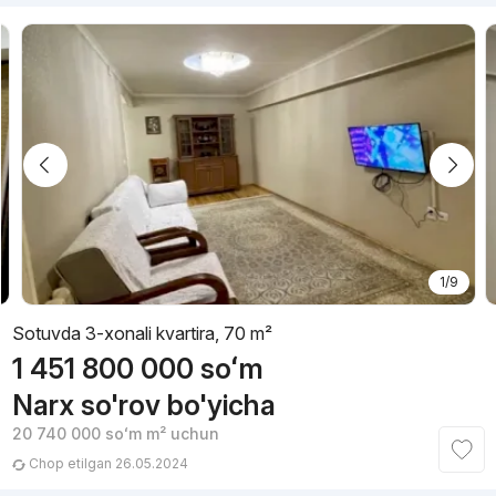
1/9
Sotuvda 3-xonali kvartira, 70 m²
1 451 800 000
soʻm
Narx so'rov bo'yicha
20 740 000
soʻm
m² uchun
Chop etilgan 26.05.2024