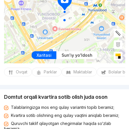
Xaritasi
Sun'iy yo'ldosh
Ovqat
Parklar
Maktablar
Bolalar bo
Domtut orqali kvartira sotib olish juda oson
Talablaringizga mos eng qulay variantni topib beramiz;
Kvartira sotib olishning eng qulay vaqtini aniqlab beramiz;
Quruvchi taklif qilayotgan chegirmalar haqida so‘zlab
beramiz;