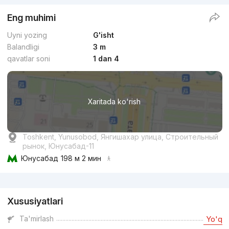
Eng muhimi
Uyni yozing
G'isht
Balandligi
3 m
qavatlar soni
1 dan 4
Xaritada ko'rish
Toshkent, Yunusobod, Янгишахар улица, Строительный
рынок, Юнусабад-11
Юнусабад
198 м 2 мин
Reklama
Xususiyatlari
Ta'mirlash
Yo'q