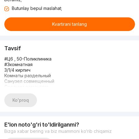
Butunlay bepul maslahat;
Kvartirani tanlang
Tavsif
#Ц6 , 50-Поликлиника
#3комнатная
3/1/4 кирпич
Комнаты раздельный
Санузел совмещенный
Средним ремонтом
Балкон 2*6
Не торец
Ko'proq
Общ пл 70м*2
Подвал+огород
Цена 119000
Звоните +998938361122
E'lon noto'g'ri to'ldirilganmi?
Bizga xabar bering va biz muammoni ko‘rib chiqamiz