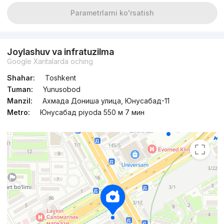
Parametrlarni ko'rsatish
Joylashuv va infratuzilma
Google Xaritalarda oching
Shahar:
Toshkent
Tuman:
Yunusobod
Manzil:
Ахмада Дониша улица, Юнусабад-11
Metro:
Юнусабад piyoda 550 м 7 мин