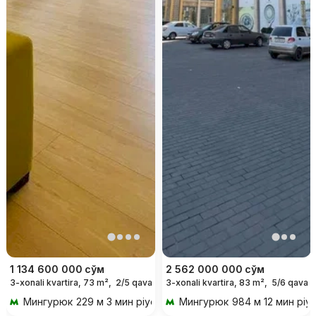
1 134 600 000
сўм
2 562 000 000
сўм
3-xonali kvartira, 73 m²,
2/5 qavat
3-xonali kvartira, 83 m²,
5/6 qavat
Мингурюк
229 м 3 мин piyoda
Мингурюк
984 м 12 мин piy