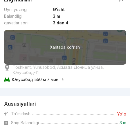
Uyni yozing
G'isht
Balandligi
3 m
qavatlar soni
3 dan 4
Xaritada ko'rish
Toshkent, Yunusobod, Ахмада Дониша улица,
Юнусабад-11
Юнусабад
550 м 7 мин
Reklama
Xususiyatlari
Ta'mirlash
Yo'q
Ship Balandligi
3 m