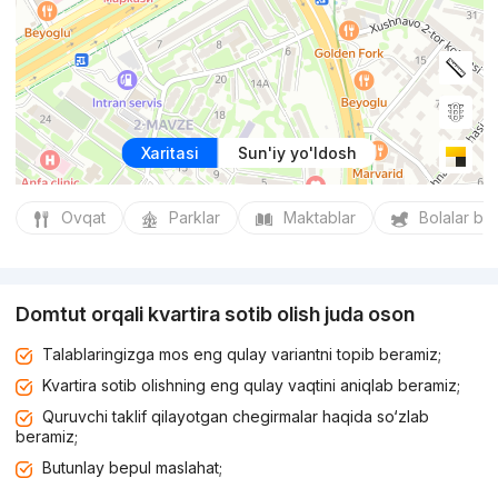
Xaritasi
Sun'iy yo'ldosh
Ovqat
Parklar
Maktablar
Bolalar bo
Domtut orqali kvartira sotib olish juda oson
Talablaringizga mos eng qulay variantni topib beramiz;
Kvartira sotib olishning eng qulay vaqtini aniqlab beramiz;
Quruvchi taklif qilayotgan chegirmalar haqida so‘zlab
beramiz;
Butunlay bepul maslahat;