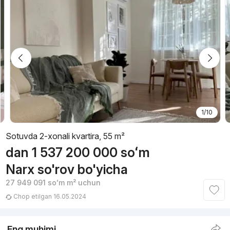
1/10
Sotuvda 2-xonali kvartira, 55 m²
dan
1 537 200 000
soʻm
Narx so'rov bo'yicha
27 949 091
soʻm
m² uchun
Chop etilgan 16.05.2024
Eng muhimi