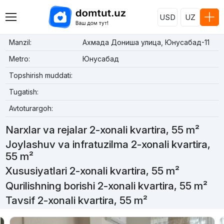
USD
UZ
Manzil:
Ахмада Дониша улица, Юнусабад-11
Metro:
Юнусабад
Topshirish muddati:
Tugatish:
Avtoturargoh:
Narxlar va rejalar 2-xonali kvartira, 55 m²
Joylashuv va infratuzilma 2-xonali kvartira,
55 m²
Xususiyatlari 2-xonali kvartira, 55 m²
Qurilishning borishi 2-xonali kvartira, 55 m²
Tavsif 2-xonali kvartira, 55 m²