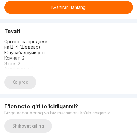
Kvartirani tanlang
Tavsif
Срочно на продаже
на Ц-4 (Шедевр)
Юнусабадсуий р-н
Комнат: 2
Этаж: 2
Этажность: 4
Площадь: 55м2 (не торец)
Состояние: Дизайнерский ремонт
Ko'proq
Мебель + Техника
Вторая линия от дороги
Тихий ,ухоженный,закрытый двор
+998909859959 Николай
E'lon noto'g'ri to'ldirilganmi?
Bizga xabar bering va biz muammoni ko‘rib chiqamiz
Shikoyat qiling