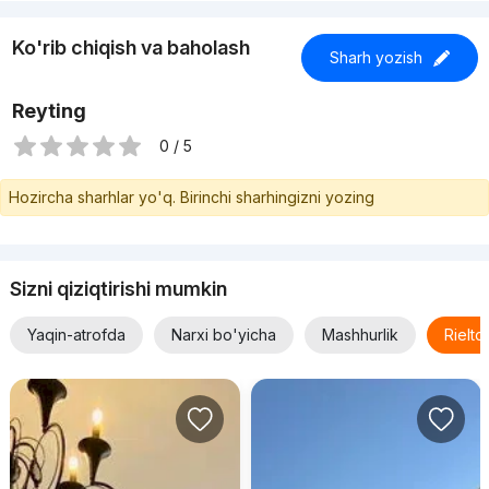
Ko'rib chiqish va baholash
Sharh yozish
Reyting
0 / 5
Hozircha sharhlar yo'q. Birinchi sharhingizni yozing
Sizni qiziqtirishi mumkin
Yaqin-atrofda
Narxi bo'yicha
Mashhurlik
Rielt