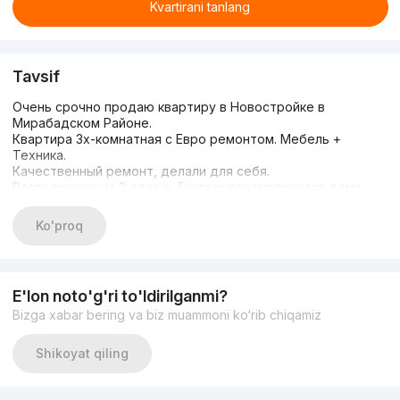
Kvartirani tanlang
Tavsif
Очень срочно продаю квартиру в Новостройке в
Мирабадском Районе.
Квартира 3х-комнатная с Евро ремонтом. Мебель +
Техника.
Качественный ремонт, делали для себя.
Расположена на 2-этаже, 5-этажного кирпичного дома.
Ориентир: Бывший ресторан Чайна Таун
Цена за квартиру: 93.000у.е, приходите посмотрите и
Ko'proq
обсудим цену )))
E'lon noto'g'ri to'ldirilganmi?
Bizga xabar bering va biz muammoni ko‘rib chiqamiz
Shikoyat qiling