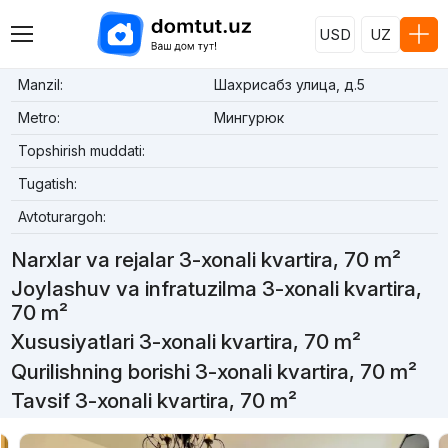
USD
UZ
Manzil:
Шахрисабз улица, д.5
Metro:
Мингурюк
Topshirish muddati:
Tugatish:
Avtoturargoh:
Narxlar va rejalar 3-xonali kvartira, 70 m²
Joylashuv va infratuzilma 3-xonali kvartira,
70 m²
Xususiyatlari 3-xonali kvartira, 70 m²
Qurilishning borishi 3-xonali kvartira, 70 m²
Tavsif 3-xonali kvartira, 70 m²