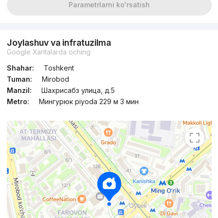
Parametrlarni ko'rsatish
Joylashuv va infratuzilma
Google Xaritalarda oching
Shahar:
Toshkent
Tuman:
Mirobod
Manzil:
Шахрисабз улица, д.5
Metro:
Мингурюк piyoda 229 м 3 мин