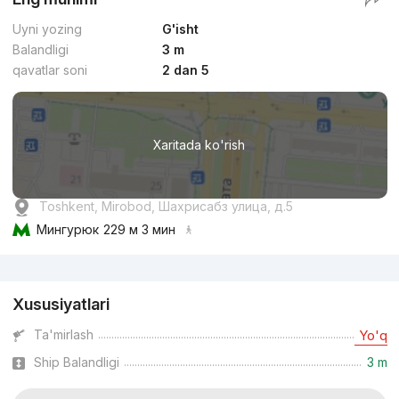
Uyni yozing
G'isht
Balandligi
3 m
qavatlar soni
2 dan 5
Xaritada ko'rish
Toshkent, Mirobod, Шахрисабз улица, д.5
Мингурюк
229 м 3 мин
Reklama
Xususiyatlari
Ta'mirlash
Yo'q
Ship Balandligi
3 m