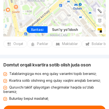
Xaritasi
Sun'iy yo'ldosh
Ovqat
Parklar
Maktablar
Bolalar bo
Domtut orqali kvartira sotib olish juda oson
Talablaringizga mos eng qulay variantni topib beramiz;
Kvartira sotib olishning eng qulay vaqtini aniqlab beramiz;
Quruvchi taklif qilayotgan chegirmalar haqida so‘zlab
beramiz;
Butunlay bepul maslahat;