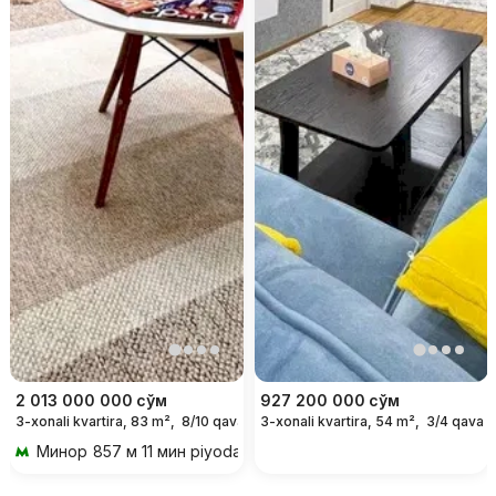
2 013 000 000
сўм
927 200 000
сўм
3-xonali kvartira, 83 m²,
8/10 qavat
3-xonali kvartira, 54 m²,
3/4 qavat
Минор
857 м 11 мин piyoda