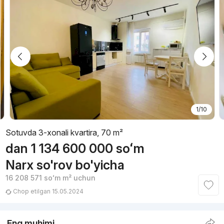
1/10
Sotuvda 3-xonali kvartira, 70 m²
dan
1 134 600 000
soʻm
Narx so'rov bo'yicha
16 208 571
soʻm
m² uchun
Chop etilgan 15.05.2024
Eng muhimi