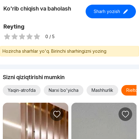
Ko'rib chiqish va baholash
Sharh yozish
Reyting
0 / 5
Hozircha sharhlar yo'q. Birinchi sharhingizni yozing
Sizni qiziqtirishi mumkin
Yaqin-atrofda
Narxi bo'yicha
Mashhurlik
Rielt