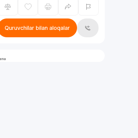
Quruvchilar bilan aloqalar
lama