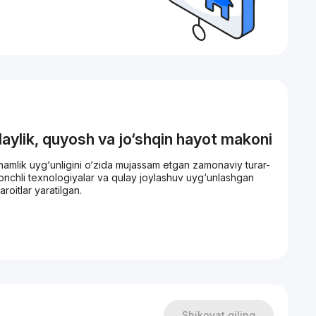
laylik, quyosh va jo‘shqin hayot makoni
hinamlik uyg‘unligini o‘zida mujassam etgan zamonaviy turar-
onchli texnologiyalar va qulay joylashuv uyg‘unlashgan
oitlar yaratilgan.
 eng yaxshi tanlovga aylantiruvchi
qlik va shovqin izolyatsiyasini ta’minlaydi.
uxta o‘ylangan maydoni uni imkon qadar qulay va funksional
dizayn yechimini amalga oshirish imkonini beradi.
Shikoyat qiling