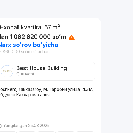
3-xonali kvartira, 67 m²
dan
1 062 620 000
soʻm
Narx so'rov bo'yicha
5 860 000
soʻm
m² uchun
Best House Building
Quruvchi
oshkent, Yakkasaroy, М. Таробий улица, д.31A,
Абдулла Каххар махалля
Yangilangan 25.03.2025