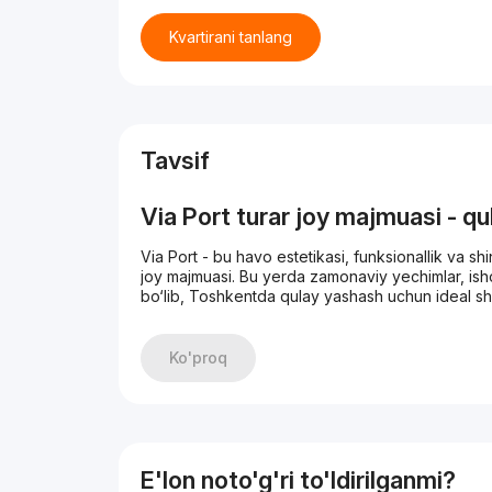
Kvartirani tanlang
Tavsif
Via Port turar joy majmuasi - qu
Via Port - bu havo estetikasi, funksionallik va s
joy majmuasi. Bu yerda zamonaviy yechimlar, ish
bo‘lib, Toshkentda qulay yashash uchun ideal shar
Port orqali turar joy majmuasini
Ko'proq
afzalliklar:
Monolit ishonchlilik - mustahkam konstruksiya issi
Samarali rejalashtirish - har bir xonadonning p
qiladi.
E'lon noto'g'ri to'ldirilganmi?
Individual uslub - qora rangli bezak Har qanday 