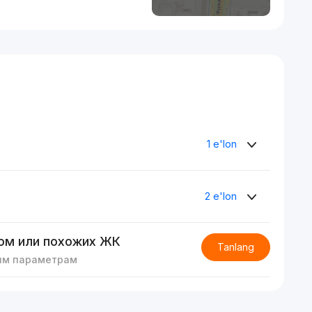
1 e'lon
2 e'lon
ом или похожих ЖК
Tanlang
им параметрам