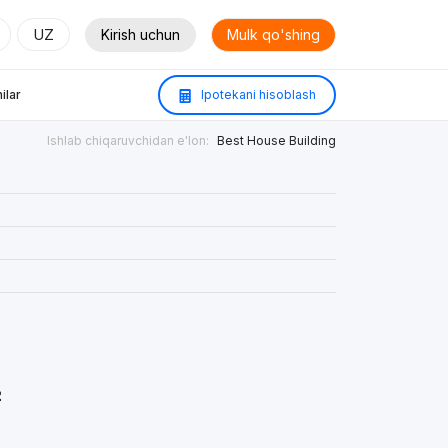
UZ
Kirish uchun
Mulk qo'shing
ilar
Ipotekani hisoblash
Ishlab chiqaruvchidan e'lon:
Best House Building
²