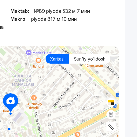
Maktab:
№89 piyoda 532 м 7 мин
Makro:
piyoda 817 м 10 мин
ла
Xaritasi
Sun'iy yo'ldosh