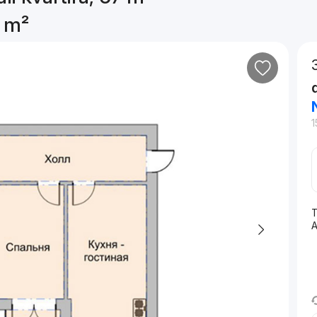
7 m²
1
T