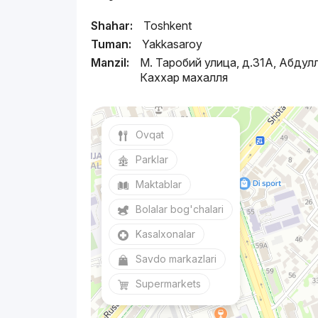
Shahar:
Toshkent
Tuman:
Yakkasaroy
Manzil:
М. Таробий улица, д.31A, Абдул
Каххар махалля
Ovqat
Parklar
Maktablar
Bolalar bog'chalari
Kasalxonalar
Savdo markazlari
Supermarkets