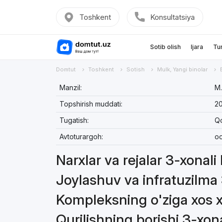
Toshkent
Konsultatsiya
Sotib olish
Ijara
Tu
Domtut
Toshkent
Sotish
Mulk, Yangi binolar
Manzil:
М.
Topshirish muddati:
2
Tugatish:
Q
Avtoturargoh:
oc
Narxlar va rejalar 3-xonali
Joylashuv va infratuzilma 
Kompleksning o'ziga xos xu
Qurilishning borishi 3-xona