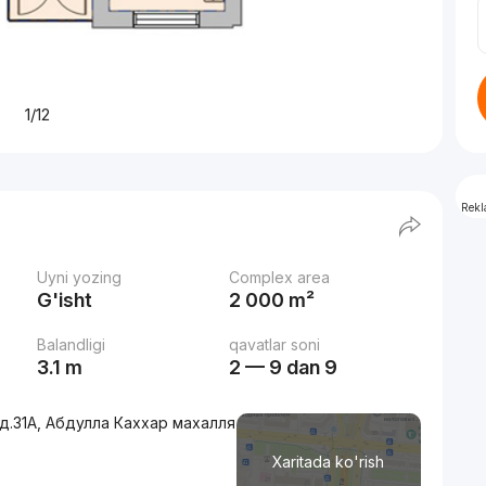
1/12
Rek
Uyni yozing
Complex area
G'isht
2 000 m²
Balandligi
qavatlar soni
3.1 m
2 — 9 dan 9
 д.31A, Абдулла Каххар махалля
Xaritada ko'rish