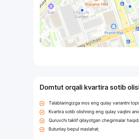
Domtut orqali kvartira sotib oli
Talablaringizga mos eng qulay variantni top
Kvartira sotib olishning eng qulay vaqtini an
Quruvchi taklif qilayotgan chegirmalar haqid
Butunlay bepul maslahat;