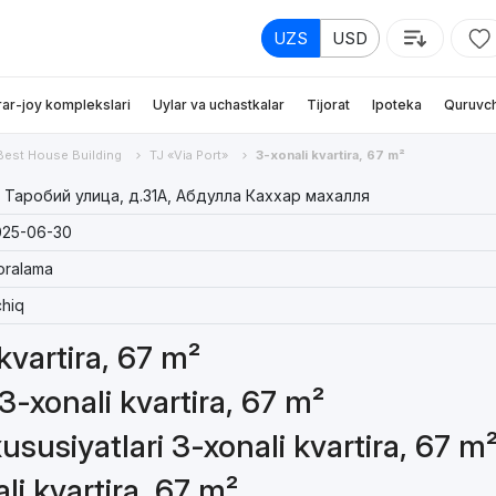
UZS
USD
rar-joy komplekslari
Uylar va uchastkalar
Tijorat
Ipoteka
Quruvch
Best House Building
TJ «Via Port»
3-xonali kvartira, 67 m²
 Таробий улица, д.31A, Абдулла Каххар махалля
025-06-30
oralama
hiq
 kvartira, 67 m²
3-xonali kvartira, 67 m²
susiyatlari 3-xonali kvartira, 67 m
li kvartira, 67 m²