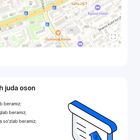
sh juda oson
ib beramiz;
iqlab beramiz;
a so‘zlab beramiz;