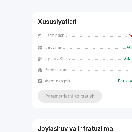
Xususiyatlari
Ta'mirlash
Y
Devorlar
G'
Uy-Joy Klassi
Qula
Binolar soni
Avtoturargoh
Er usti/
Parametrlarni ko'rsatish
Joylashuv va infratuzilma