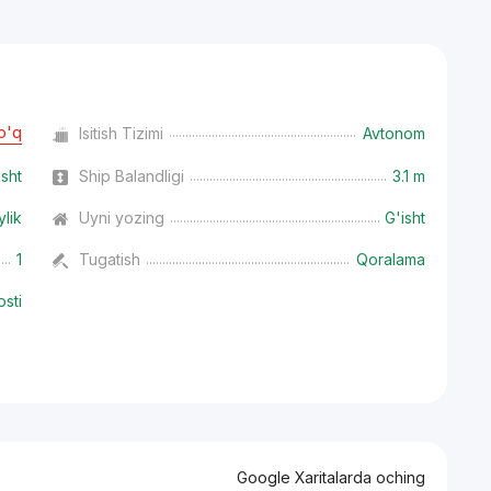
o'q
Isitish Tizimi
Avtonom
isht
Ship Balandligi
3.1 m
ylik
Uyni yozing
G'isht
1
Tugatish
Qoralama
osti
Google Xaritalarda oching