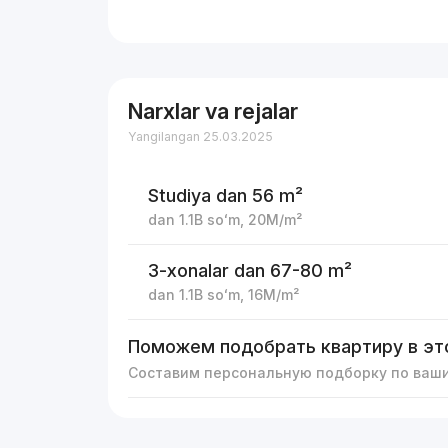
Narxlar va rejalar
Yangilangan 25.03.2025
Studiya
dan 56 m²
dan
1.1B
soʻm
,
20M
/m²
3-xonalar
dan 67-80 m²
dan
1.1B
soʻm
,
16M
/m²
Поможем подобрать квартиру в эт
Составим персональную подборку по ваш
Reklama