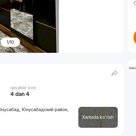
1/10
Rek
qavatlar soni
4 dan 4
 Юнусабад, Юнусабадский район,
Xaritada ko'rish