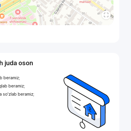
sh juda oson
ib beramiz;
iqlab beramiz;
a so‘zlab beramiz;