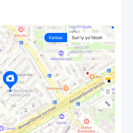
Xaritasi
Sun'iy yo'ldosh