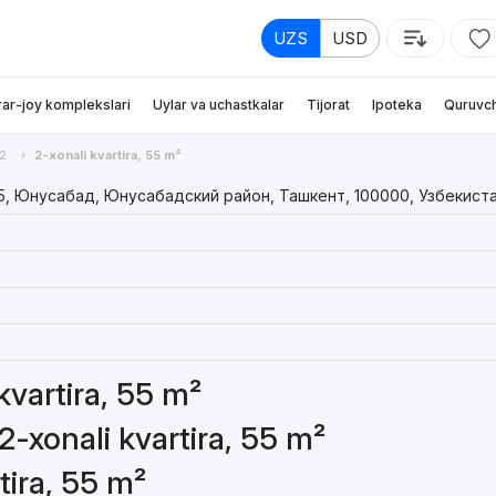
UZS
USD
rar-joy komplekslari
Uylar va uchastkalar
Tijorat
Ipoteka
Quruvch
2
2-xonali kvartira, 55 m²
5, Юнусабад, Юнусабадский район, Ташкент, 100000, Узбекист
 kvartira, 55 m²
2-xonali kvartira, 55 m²
tira, 55 m²