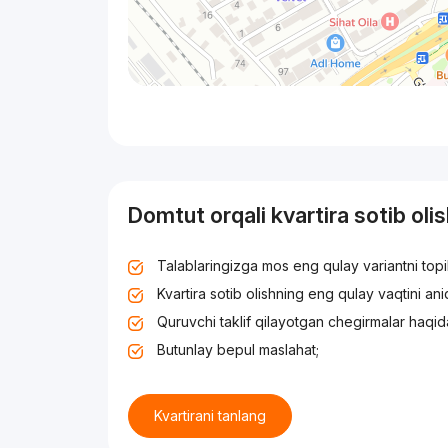
Domtut orqali kvartira sotib oli
Talablaringizga mos eng qulay variantni top
Kvartira sotib olishning eng qulay vaqtini an
Quruvchi taklif qilayotgan chegirmalar haqid
Butunlay bepul maslahat;
Kvartirani tanlang