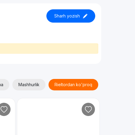
Sharh yozish
ha
Mashhurlik
Rieltordan ko'proq