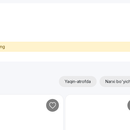
ing
Yaqin-atrofda
Narxi bo'yic