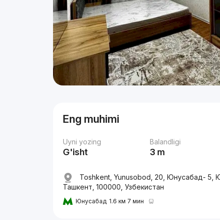
Eng muhimi
Uyni yozing
Balandligi
G'isht
3 m
Toshkent, Yunusobod, 20, Юнусабад- 5,
Ташкент, 100000, Узбекистан
Юнусабад
1.6 км 7 мин