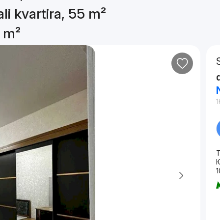
li kvartira, 55 m²
5 m²
1
T
1