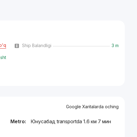
o'q
Ship Balandligi
3 m
isht
Google Xaritalarda oching
Metro:
Юнусабад transportda 1.6 км 7 мин