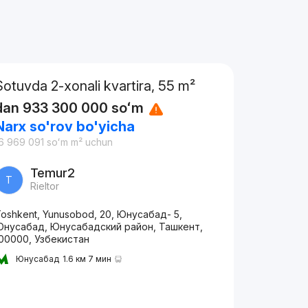
Sotuvda 2-xonali kvartira, 55 m²
dan
933 300 000
soʻm
Narx so'rov bo'yicha
6 969 091
soʻm
m² uchun
Temur2
T
Rieltor
oshkent, Yunusobod, 20, Юнусабад- 5,
Юнусабад, Юнусабадский район, Ташкент,
00000, Узбекистан
Юнусабад
1.6 км 7 мин