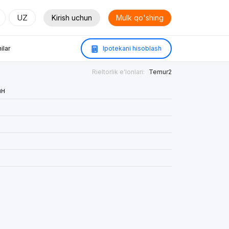
UZ
Kirish uchun
Mulk qo'shing
ilar
Ipotekani hisoblash
Rieltorlik e'lonlari:
Temur2
ан