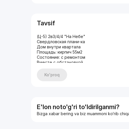
Tavsif
(Ц-5) 2в3/4/4 "На Небе"
Свердловская плани-ка
Дом внутри квартала
Площадь: кирпич 55м2
Состояние: с ремонтом
Вместе с обстановкой
Ko'proq
E'lon noto'g'ri to'ldirilganmi?
Bizga xabar bering va biz muammoni ko‘rib chiq