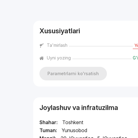
Reklama
Xususiyatlari
Ta'mirlash
Y
Uyni yozing
G'
Parametrlarni ko'rsatish
Joylashuv va infratuzilma
Shahar:
Toshkent
Tuman:
Yunusobod