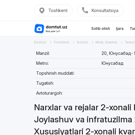
Toshkent
Konsultatsiya
Sotib olish
Ijara
Tu
Domtut
Toshkent
Sotish
Mulk, Kvartira
Temur
Manzil:
20, Юнусабад- 
Metro:
Юнусабад
Topshirish muddati:
Tugatish:
Avtoturargoh:
Narxlar va rejalar 2-xonali
Joylashuv va infratuzilma 
Xususiyatlari 2-xonali kvar