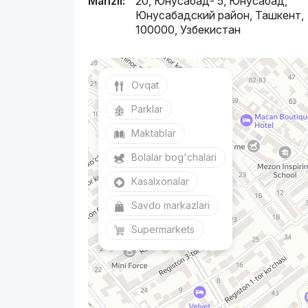
Manzil:
20, Юнусабад- 5, Юнусабад,
Юнусабадский район, Ташкент,
100000, Узбекистан
Ovqat
Parklar
Maktablar
Bolalar bog'chalari
Kasalxonalar
Savdo markazlari
Supermarkets