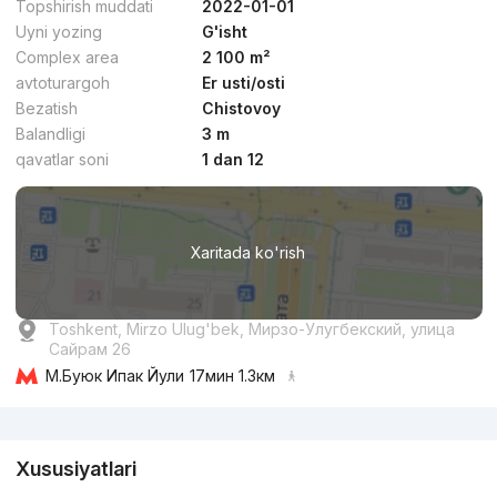
Topshirish muddati
2022-01-01
Uyni yozing
G'isht
Complex area
2 100 m²
avtoturargoh
Er usti/osti
Bezatish
Chistovoy
Balandligi
3 m
qavatlar soni
1 dan 12
Xaritada ko'rish
Toshkent, Mirzo Ulug'bek, Мирзо-Улугбекский, улица
Сайрам 26
М.Буюк Ипак Йули
17мин 1.3км
Reklama
Xususiyatlari