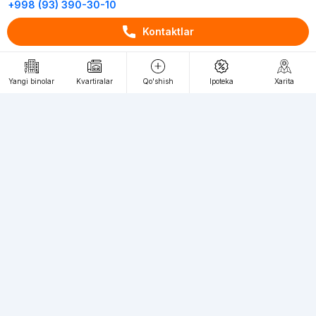
+998 (93) 390-30-10
Пн-Пт. С 9:30 до 18:00
Kontaktlar
RU
UZ
Yangi binolar
Kvartiralar
Qo'shish
Ipoteka
Xarita
Kontaktlar
loyiha haqida
Webnow © loyihasi
Foydalanish shartlari
Maxfiylik siyosati
Ommaviy taklif
Muassis:
"WEBNOW" MChJ
Manzil:
Toshkent shahri, A.Qahhor ko'chasi, 47-uy
Elektron ommaviy axborot vositalarini ro'yxatdan