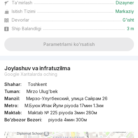
Ta'mirlash
Dizayner
Isitish Tizimi
Markaziy
Devorlar
G'isht
Ship Balandligi
3 m
Parametrlarni ko'rsatish
Joylashuv va infratuzilma
Google Xaritalarda oching
Shahar:
Toshkent
Tuman:
Mirzo Ulug'bek
Manzil:
Мирзо-Улугбекский, улица Сайрам 26
Metro:
М.Буюк Ипак Йули piyoda 17мин 1.3км
Maktab:
Maktab № 225 piyoda 3мин 280м
Bo‘zbozor Bozori:
piyoda 4мин 300м