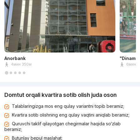
Anorbank
"Dinamo"
4мин 350м
6мин 5
Domtut orqali kvartira sotib olish juda oson
Talablaringizga mos eng qulay variantni topib beramiz;
Kvartira sotib olishning eng qulay vaqtini aniqlab beramiz;
Quruvchi taklif qilayotgan chegirmalar haqida so‘zlab
beramiz;
Butunlay bepul maslahat;