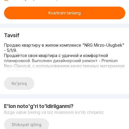
Kvartirani tanlang
Tavsif
Продаю квартиру в жилом комплексе "NRG Mirzo-Ulugbek"
- 5/1/9.
Продаётся своя квартира с удачной и комфортной
планировкой. Выполнен дизайнерский ремонт - Premium
Neo-Classical, с использованием качественных материалов
- Sub-Premium.
Делали все для себя, продумана каждая мелочь.
Премиальная кухня с островом и мебелью, встроенная
Ko'proq
бытовая техника Frankee, межкомнатные двери от
премиального производителя.
Мебель в квартире от Saroy Concept и Mor-Bi-Do.
Из установленных систем в квартире - система
E'lon noto'g'ri to'ldirilganmi?
видеонаблюдения, видеодомофон, 2 контурный котел
Bizga xabar bering va biz muammoni ko‘rib chiqamiz
Immergas, водонагреватель Ariston Velis и тёплые полы.
Охраняемый дом с видеонаблюдением. Имеется
парковочное место для автомобиля.
Shikoyat qiling
В 5 минутной доступности расположены - British School,