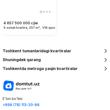
4 657 500 000
сўм
5-xonali kvartira, 257 m²,
1/16 qavat
Toshkent tumanlaridagi kvartiralar
Shuningdek qarang
Toshkentda metroga yaqin kvartiralar
E'lon bo'limi
+998 (78) 113-20-86