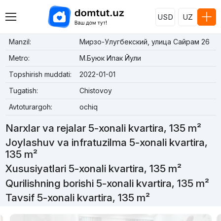
USD
UZ
Manzil:
Мирзо-Улугбекский, улица Сайрам 26
Metro:
М.Буюк Ипак Йули
Topshirish muddati:
2022-01-01
Tugatish:
Chistovoy
Avtoturargoh:
ochiq
Narxlar va rejalar 5-xonali kvartira, 135 m²
Joylashuv va infratuzilma 5-xonali kvartira,
135 m²
Xususiyatlari 5-xonali kvartira, 135 m²
Qurilishning borishi 5-xonali kvartira, 135 m²
Tavsif 5-xonali kvartira, 135 m²