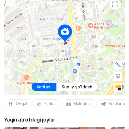
Xaritasi
Sun'iy yo'ldosh
Ovqat
Parklar
Maktablar
Bolalar bo
Yaqin atrofdagi joylar