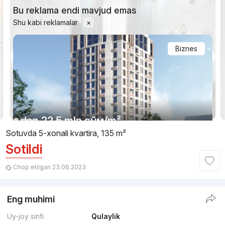
Bu reklama endi mavjud emas
Shu kabi reklamalar
×
Biznes
1/17
dan
22.5 mln
сўм
/m²
Sotuvda 5-xonali kvartira, 135 m²
Sotildi
Topshirilishi 4kv 2026
,
BI Group
TJ «Flagman»
Chop etilgan 23.06.2023
+998 (78) 140...
Eng muhimi
Uy-joy sinfi
Qulaylik