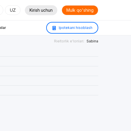
UZ
Kirish uchun
Mulk qo'shing
ilar
Ipotekani hisoblash
Rieltorlik e'lonlari:
Sabina