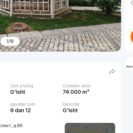
1/18
Rek
Uyni yozing
Complex area
G'isht
74 000 m²
qavatlar soni
Devorlar
9 dan 12
G'isht
спект, д.86