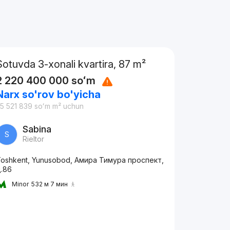
Sotuvda 3-xonali kvartira, 87 m²
2 220 400 000
soʻm
Narx so'rov bo'yicha
5 521 839
soʻm
m² uchun
Sabina
S
Rieltor
oshkent, Yunusobod, Амира Тимура проспект,
д.86
Minor
532 м 7 мин