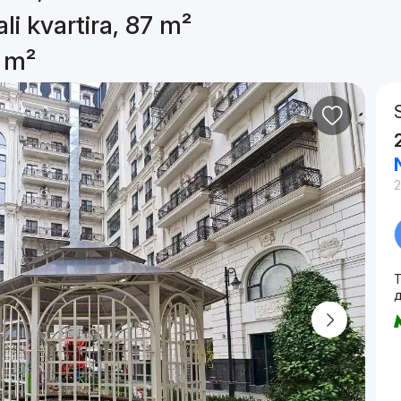
li kvartira, 87 m²
7 m²
2
T