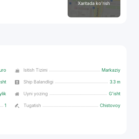
Xaritada ko'rish
uro
Isitish Tizimi
Markaziy
isht
Ship Balandligi
3.3 m
ylik
Uyni yozing
G'isht
1
Tugatish
Chistovoy