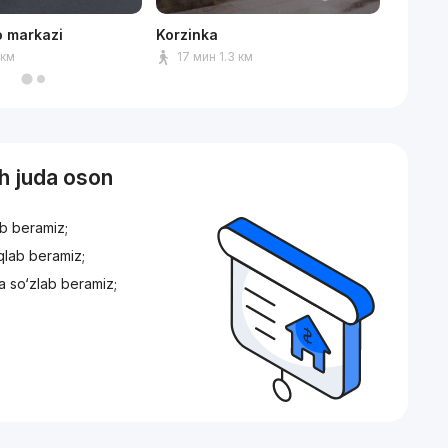
o markazi
Korzinka
Park An
 км
17 мин 1.3 км
9 мин
sh juda oson
ib beramiz;
iqlab beramiz;
a so‘zlab beramiz;