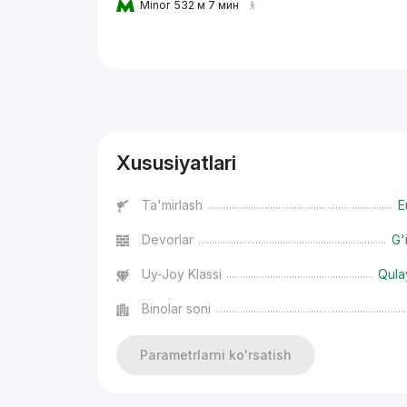
Minor
532 м 7 мин
Reklama
Xususiyatlari
Ta'mirlash
E
Devorlar
G'
Uy-Joy Klassi
Qula
Binolar soni
Parametrlarni ko'rsatish