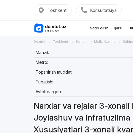
Toshkent
Konsultatsiya
Sotib olish
Ijara
Tu
Domtut
Toshkent
Sotish
Mulk, Kvartira
Sabin
Manzil:
Metro:
Topshirish muddati:
Tugatish:
Avtoturargoh:
Narxlar va rejalar 3-xonali 
Joylashuv va infratuzilma 
Xususiyatlari 3-xonali kvar