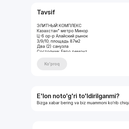
Tavsif
ЭЛИТНЫЙ КОМПЛЕКС
Казахстан" метро Минор
Ц-6 ор-р Алайский рынок
3/9/10; площадь 87м2
Два (2) санузла
Состояние: Евро ремонт
Укомплектована/новая
Мебелью и ТЕХНИКОЙ
Ko'proq
ЦЕНА: 182.000у.е
По вопросам пишите...
t.me/realtorbakhrom
+998950558555
+998909996400
E'lon noto'g'ri to'ldirilganmi?
Bizga xabar bering va biz muammoni ko‘rib chiq