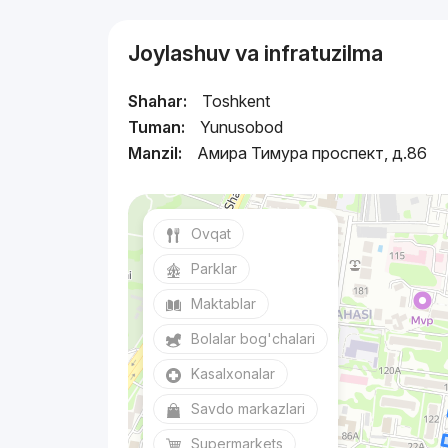
Joylashuv va infratuzilma
Shahar:
Toshkent
Tuman:
Yunusobod
Manzil:
Амира Тимура проспект, д.86
Ovqat
Parklar
Maktablar
Bolalar bog'chalari
Kasalxonalar
Savdo markazlari
Supermarkets