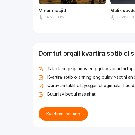
Minor masjid
Malik savd
14 мин 1 км
17 мин 1.3
Domtut orqali kvartira sotib oli
Talablaringizga mos eng qulay variantni top
Kvartira sotib olishning eng qulay vaqtini an
Quruvchi taklif qilayotgan chegirmalar haqid
Butunlay bepul maslahat;
Kvartirani tanlang