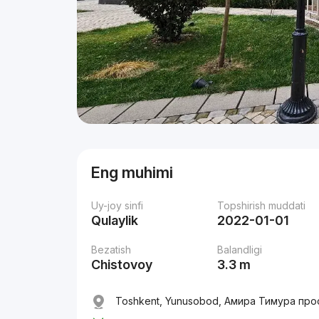
Eng muhimi
Uy-joy sinfi
Topshirish muddati
Qulaylik
2022-01-01
Bezatish
Balandligi
Chistovoy
3.3 m
Toshkent, Yunusobod, Амира Тимура про