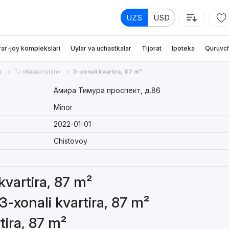
UZS
USD
rar-joy komplekslari
Uylar va uchastkalar
Tijorat
Ipoteka
Quruvch
a
TJ «Kazakhstan»
3-xonali kvartira, 87 m²
Амира Тимура проспект, д.86
Minor
2022-01-01
Chistovoy
kvartira, 87 m²
3-xonali kvartira, 87 m²
tira, 87 m²