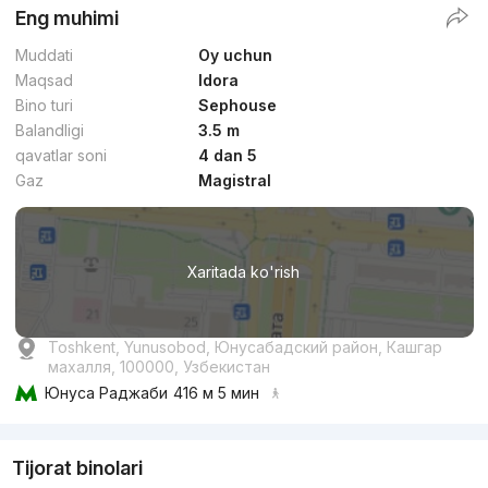
Eng muhimi
Muddati
Oy uchun
Maqsad
Idora
Bino turi
Sephouse
Balandligi
3.5 m
qavatlar soni
4 dan 5
Gaz
Magistral
Xaritada ko'rish
Toshkent, Yunusobod, Юнусабадский район, Кашгар
махалля, 100000, Узбекистан
Юнуса Раджаби
416 м 5 мин
Tijorat binolari