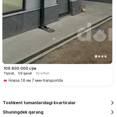
109 800 000
сўм
Tijorat,
1/3 qavat
Oy uchun
Новза
1.8 км 7 мин transportda
Toshkent tumanlaridagi kvartiralar
Shuningdek qarang