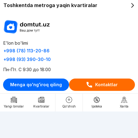
Toshkentda metroga yaqin kvartiralar
E'lon bo'limi
+998 (78) 113-20-86
+998 (93) 390-30-10
Пн-Пт. С 9:30 до 18:00
Menga qo'ng'iroq qiling
Kontaktlar
RU
UZ
Kontaktlar
Yangi binolar
Kvartiralar
Qo'shish
Ipoteka
Xarita
loyiha haqida
Webnow © loyihasi
Foydalanish shartlari