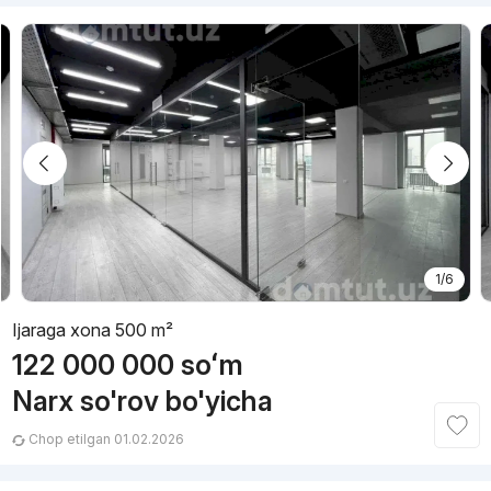
1/6
Ijaraga xona 500 m²
122 000 000
soʻm
Narx so'rov bo'yicha
Chop etilgan 01.02.2026