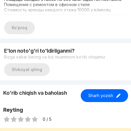
Помещения с ремонтом в офисном стиле
Стоимость аренды каждого этажа 10000 у.е/месяц
Комиссия агентства недвижимости 50% от одного месяца
аренды
+998334081188 Богдан
Ko'proq
Есть также другие помещения. Звоните или пишите в
телеграм
E'lon noto'g'ri to'ldirilganmi?
Bizga xabar bering va biz muammoni ko‘rib chiqamiz
Shikoyat qiling
Ko'rib chiqish va baholash
Sharh yozish
Reyting
0 / 5