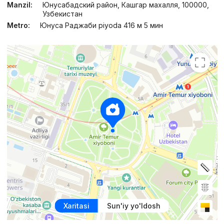
Manzil:
Юнусабадский район, Кашгар махалля, 100000,
Узбекистан
Metro:
Юнуса Раджаби piyoda 416 м 5 мин
Xaritasi
Sun'iy yo'ldosh