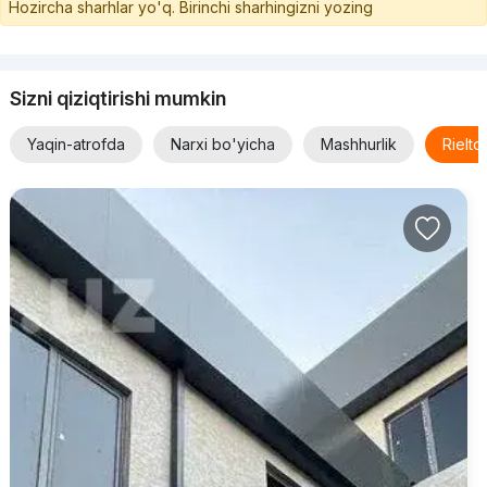
Hozircha sharhlar yo'q. Birinchi sharhingizni yozing
Sizni qiziqtirishi mumkin
Yaqin-atrofda
Narxi bo'yicha
Mashhurlik
Rielt