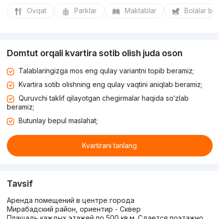
Ovqat
Parklar
Maktablar
Bolalar bo
Domtut orqali kvartira sotib olish juda oson
Talablaringizga mos eng qulay variantni topib beramiz;
Kvartira sotib olishning eng qulay vaqtini aniqlab beramiz;
Quruvchi taklif qilayotgan chegirmalar haqida so‘zlab
beramiz;
Butunlay bepul maslahat;
Kvartirani tanlang
Tavsif
Аренда помещений в центре города
Мирабадский район, ориентир - Сквер
Плащадь каждых этажей по 500 кв.м. Сдается поэтажно