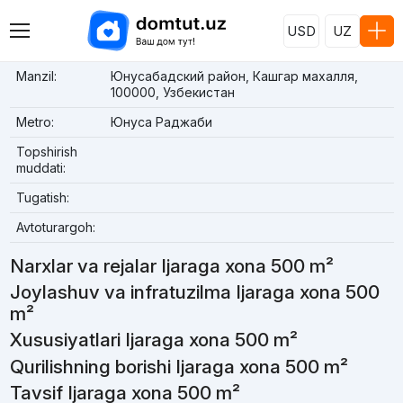
USD
UZ
Manzil:
Юнусабадский район, Кашгар махалля,
100000, Узбекистан
Metro:
Юнуса Раджаби
Topshirish
muddati:
Tugatish:
Avtoturargoh:
Narxlar va rejalar Ijaraga xona 500 m²
Joylashuv va infratuzilma Ijaraga xona 500
m²
Xususiyatlari Ijaraga xona 500 m²
Qurilishning borishi Ijaraga xona 500 m²
Tavsif Ijaraga xona 500 m²