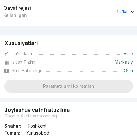
Qavat rejasi
1 e'lon
Kelishilgan
Reklama
Xususiyatlari
Ta'mirlash
Euro
Isitish Tizimi
Markaziy
Ship Balandligi
3.5 m
Parametrlarni ko'rsatish
Joylashuv va infratuzilma
Google Xaritalarda oching
Shahar:
Toshkent
Tuman:
Yunusobod