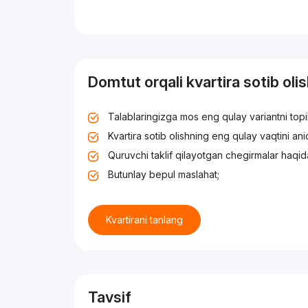
Domtut orqali kvartira sotib oli
Talablaringizga mos eng qulay variantni top
Kvartira sotib olishning eng qulay vaqtini an
Quruvchi taklif qilayotgan chegirmalar haqid
Butunlay bepul maslahat;
Kvartirani tanlang
Tavsif