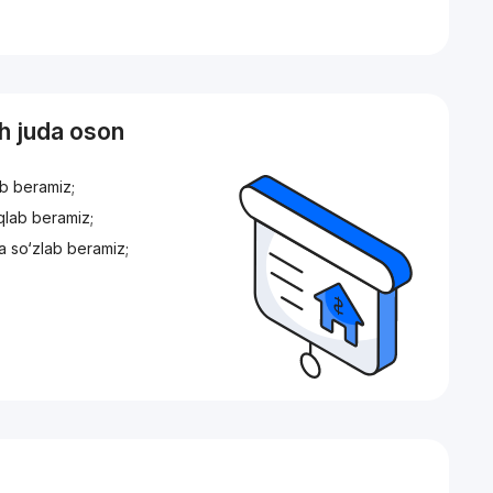
sh juda oson
ib beramiz;
iqlab beramiz;
a so‘zlab beramiz;