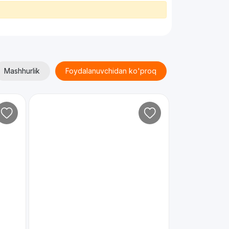
Mashhurlik
Foydalanuvchidan ko'proq