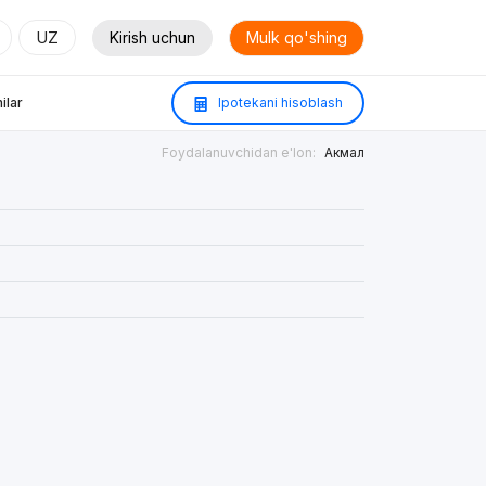
UZ
Kirish uchun
Mulk qo'shing
ilar
Ipotekani hisoblash
Foydalanuvchidan e'lon:
Акмал