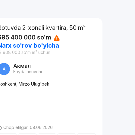
Sotuvda 2-xonali kvartira, 50 m²
695 400 000
soʻm
Narx so'rov bo'yicha
3 908 000
soʻm
m² uchun
Акмал
А
Foydalanuvchi
oshkent, Mirzo Ulug'bek,
Chop etilgan 08.06.2026