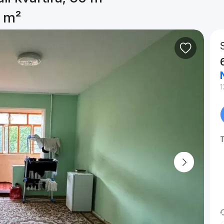
0 m²
1
T