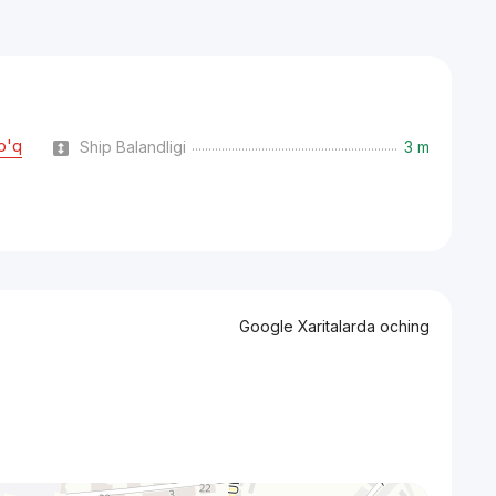
o'q
Ship Balandligi
3 m
Google Xaritalarda oching