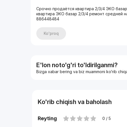
Срочно продаётся квартира 2/3/4 ЭКО база
квартира ЭКО базар 2/3/4 ремонт средней 
886448484
Ko'proq
E'lon noto'g'ri to'ldirilganmi?
Bizga xabar bering va biz muammoni ko‘rib chiq
Ko'rib chiqish va baholash
Reyting
0 / 5