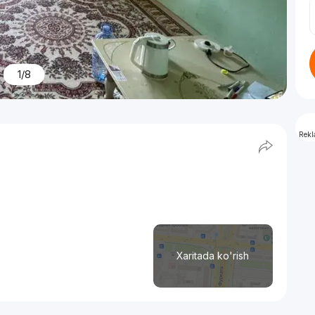
1/8
Rek
Xaritada ko'rish