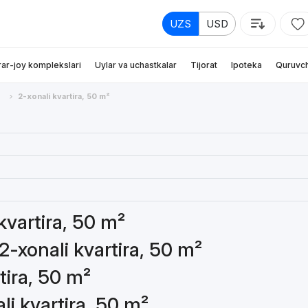
UZS
USD
rar-joy komplekslari
Uylar va uchastkalar
Tijorat
Ipoteka
Quruvch
л
2-xonali kvartira, 50 m²
 kvartira, 50 m²
2-xonali kvartira, 50 m²
tira, 50 m²
li kvartira, 50 m²