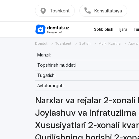
Toshkent
Konsultatsiya
Sotib olish
Ijara
Tu
Domtut
Toshkent
Sotish
Mulk, Kvartira
Акма
Manzil:
Topshirish muddati:
Tugatish:
Avtoturargoh:
Narxlar va rejalar 2-xonali
Joylashuv va infratuzilma 
Xususiyatlari 2-xonali kvar
Qurilishning borishi 2-xona