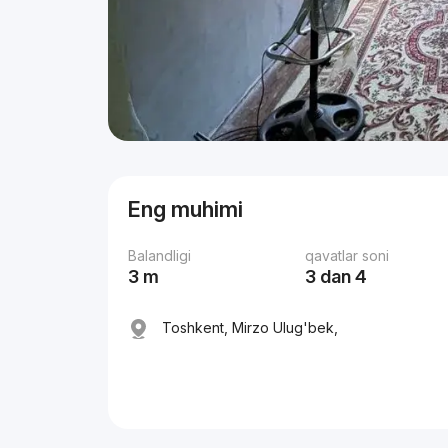
Eng muhimi
Balandligi
qavatlar soni
3 m
3 dan 4
Toshkent, Mirzo Ulug'bek,