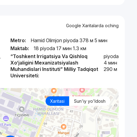
Google Xaritalarda oching
Metro:
Hamid Olimjon piyoda 378 м 5 мин
Maktab:
18 piyoda 17 мин 1.3 км
,
“Toshkent Irrigatsiya Va Qishloq
piyoda
Xo‘jaligini Mexanizatsiyalash
4 мин
Muhandislari Instituti” Milliy Tadqiqot
290 м
Universiteti:
Xaritasi
Sun'iy yo'ldosh