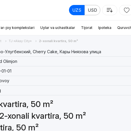
UZS
USD
rar-joy komplekslari
Uylar va uchastkalar
Tijorat
Ipoteka
Quruvch
t
TJ «Akay City»
2-xonali kvartira, 50 m²
о-Улугбекский, Cherry Cake, Кары Ниязова улица
d Olimjon
-01-01
tovoy
q
 kvartira, 50 m²
2-xonali kvartira, 50 m²
tira, 50 m²