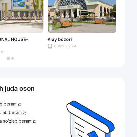
ONAL HOUSE-
Alay bozori
Ularni 
Amir T
6 мин 2.2 км
 м
5 мин
sh juda oson
ib beramiz;
iqlab beramiz;
a so‘zlab beramiz;