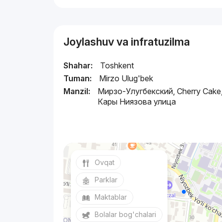
Joylashuv va infratuzilma
Shahar:
Toshkent
Tuman:
Mirzo Ulug'bek
Manzil:
Мирзо-Улугбекский, Cherry Cake
Кары Ниязова улица
Ovqat
Parklar
Maktablar
Bolalar bog'chalari