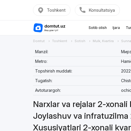
Toshkent
Konsultatsiya
Sotib olish
Ijara
Tu
Domtut
Toshkent
Sotish
Mulk, Kvartira
Sunna
Manzil:
Мирз
Metro:
Hami
Topshirish muddati:
2022
Tugatish:
Chis
Avtoturargoh:
ochi
Narxlar va rejalar 2-xonali
Joylashuv va infratuzilma 
Xususiyatlari 2-xonali kvar