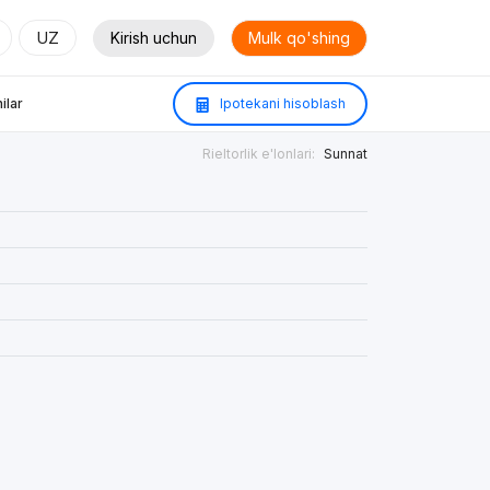
UZ
Kirish uchun
Mulk qo'shing
ilar
Ipotekani hisoblash
Rieltorlik e'lonlari:
Sunnat