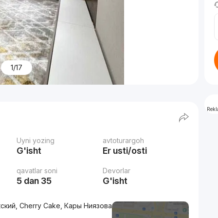
1/17
Rek
Uyni yozing
avtoturargoh
G'isht
Er usti/osti
qavatlar soni
Devorlar
5 dan 35
G'isht
кский, Cherry Cake, Кары Ниязова