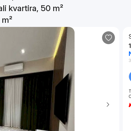
li kvartira, 50 m²
0 m²
T
C