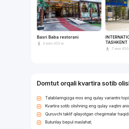
Basri Baba restorani
INTERNATI
TASHKENT
6 мин 450 м
7 мин 650
Domtut orqali kvartira sotib oli
Talablaringizga mos eng qulay variantni top
Kvartira sotib olishning eng qulay vaqtini an
Quruvchi taklif qilayotgan chegirmalar haqid
Butunlay bepul maslahat;