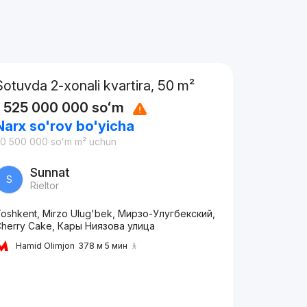
Sotuvda 2-xonali kvartira, 50 m²
1 525 000 000
soʻm
Narx so'rov bo'yicha
30 500 000
soʻm
m² uchun
Sunnat
S
Rieltor
oshkent, Mirzo Ulug'bek, Мирзо-Улугбекский,
herry Cake, Кары Ниязова улица
Hamid Olimjon
378 м 5 мин