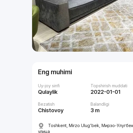
Eng muhimi
Uy-joy sinfi
Topshirish muddati
Qulaylik
2022-01-01
Bezatish
Balandligi
Chistovoy
3 m
Toshkent, Mirzo Ulug'bek, Мирзо-Улугбе
улица