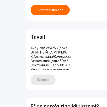
Kvartirani tanlang
Tavsif
Akay city 2/5/25 Дархан
ЭЛИТНЫЙ КОМПЛЕКС
Х.Алимджана/К.Ниязова
Общая площадь: 50м2
Состояние: Евро ЛЮКС
Укомплектована/новая
Мебелью и ТЕХНИКОЙ
ЦЕНА: 125.000у.е
Ko'proq
E'lon noto'g'ri to'ldirilganmi?