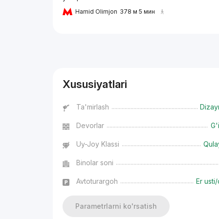
Hamid Olimjon
378 м 5 мин
Reklama
Xususiyatlari
Ta'mirlash
Dizay
Devorlar
G'
Uy-Joy Klassi
Qula
Binolar soni
Avtoturargoh
Er usti/
Parametrlarni ko'rsatish