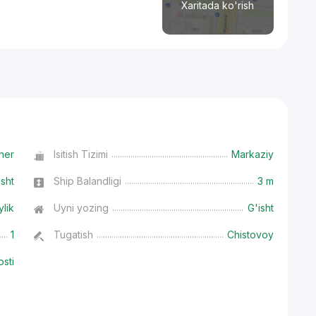
Xaritada ko'rish
ner
Isitish Tizimi
Markaziy
isht
Ship Balandligi
3 m
ylik
Uyni yozing
G'isht
1
Tugatish
Chistovoy
osti