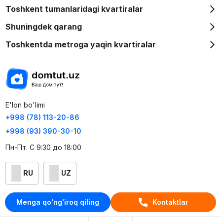
Toshkent tumanlaridagi kvartiralar
Shuningdek qarang
Toshkentda metroga yaqin kvartiralar
E'lon bo'limi
+998 (78) 113-20-86
+998 (93) 390-30-10
Пн-Пт. С 9:30 до 18:00
RU
UZ
Kontaktlar
Menga qo'ng'iroq qiling
Kontaktlar
loyiha haqida