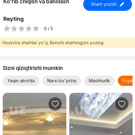
Ko'rib chiqish va baholash
Sharh yozish
Reyting
0 / 5
Hozircha sharhlar yo'q. Birinchi sharhingizni yozing
Sizni qiziqtirishi mumkin
Yaqin-atrofda
Narxi bo'yicha
Mashhurlik
Foyda