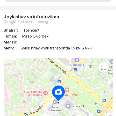
Joylashuv va infratuzilma
Google Xaritalarda oching
Shahar:
Toshkent
Tuman:
Mirzo Ulug'bek
Manzil:
Metro:
Буюк Ипак Йули transportda 1.5 км 6 мин