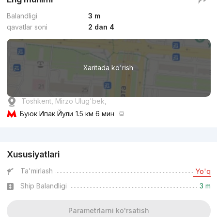
Balandligi
3 m
qavatlar soni
2 dan 4
Xaritada ko'rish
Toshkent, Mirzo Ulug'bek,
Буюк Ипак Йули
1.5 км 6 мин
Reklama
Xususiyatlari
Ta'mirlash
Yo'q
Ship Balandligi
3 m
Parametrlarni ko'rsatish