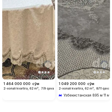
1 464 000 000
сўм
1 049 200 000
сўм
2-xonali kvartira, 62 m²,
7/9 qavat
2-xonali kvartira, 62 m²,
8/11 qavat
Узбекистанская
895 м 11 ми