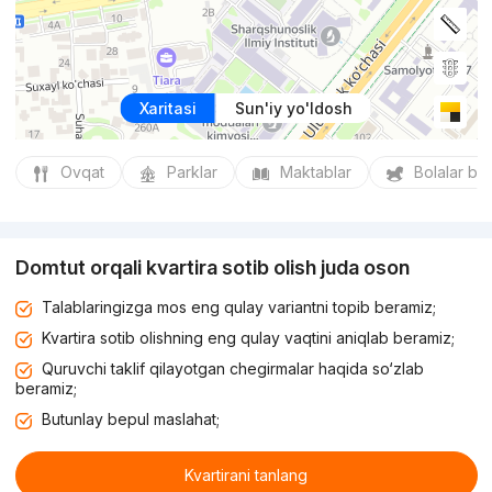
Xaritasi
Sun'iy yo'ldosh
Ovqat
Parklar
Maktablar
Bolalar bo
Domtut orqali kvartira sotib olish juda oson
Talablaringizga mos eng qulay variantni topib beramiz;
Kvartira sotib olishning eng qulay vaqtini aniqlab beramiz;
Quruvchi taklif qilayotgan chegirmalar haqida so‘zlab
beramiz;
Butunlay bepul maslahat;
Kvartirani tanlang