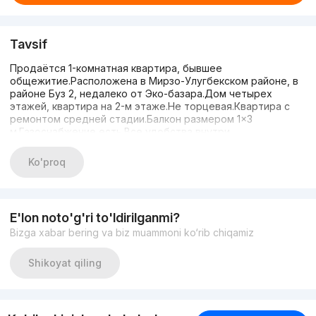
Tavsif
Продаётся 1-комнатная квартира, бывшее
общежитие.Расположена в Мирзо-Улугбекском районе, в
районе Буз 2, недалеко от Эко-базара.Дом четырех
этажей, квартира на 2-м этаже.Не торцевая.Квартира с
ремонтом средней стадии.Балкон размером 1×3
м.Газоснабжение есть.Все удобства внутри
квартиры.Хороший район.Телефон: 93 925 00 51.
Ko'proq
E'lon noto'g'ri to'ldirilganmi?
Bizga xabar bering va biz muammoni ko‘rib chiqamiz
Shikoyat qiling