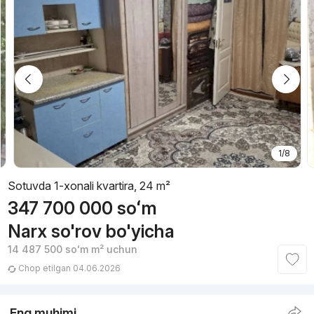
1/8
Sotuvda 1-xonali kvartira, 24 m²
347 700 000
soʻm
Narx so'rov bo'yicha
14 487 500
soʻm
m² uchun
Chop etilgan 04.06.2026
Eng muhimi