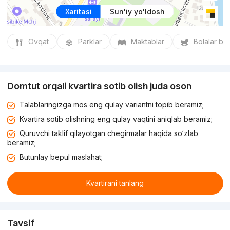
Xaritasi
Sun'iy yo'ldosh
Ovqat
Parklar
Maktablar
Bolalar bo
Domtut orqali kvartira sotib olish juda oson
Talablaringizga mos eng qulay variantni topib beramiz;
Kvartira sotib olishning eng qulay vaqtini aniqlab beramiz;
Quruvchi taklif qilayotgan chegirmalar haqida so‘zlab
beramiz;
Butunlay bepul maslahat;
Kvartirani tanlang
Tavsif