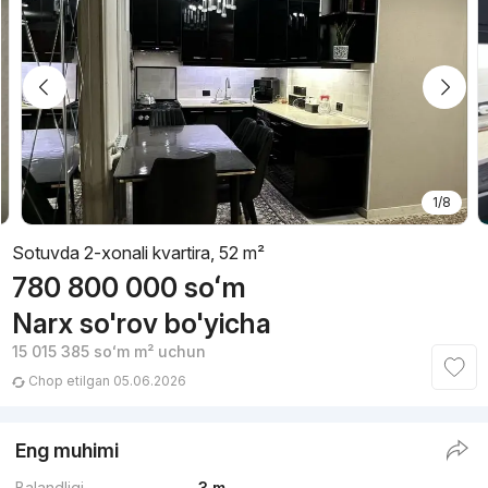
1/8
Sotuvda 2-xonali kvartira, 52 m²
780 800 000
soʻm
Narx so'rov bo'yicha
15 015 385
soʻm
m² uchun
Chop etilgan 05.06.2026
Eng muhimi
Balandligi
3 m