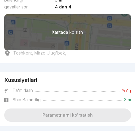
qavatlar soni
4 dan 4
Xaritada ko'rish
Toshkent, Mirzo Ulug'bek,
Reklama
Xususiyatlari
Ta'mirlash
Yo'q
Ship Balandligi
3 m
Parametrlarni ko'rsatish