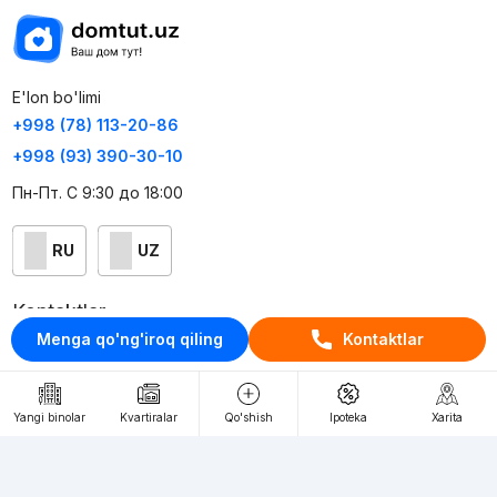
E'lon bo'limi
+998 (78) 113-20-86
+998 (93) 390-30-10
Пн-Пт. С 9:30 до 18:00
RU
UZ
Kontaktlar
Menga qo'ng'iroq qiling
Kontaktlar
loyiha haqida
Webnow © loyihasi
Yangi binolar
Kvartiralar
Qo'shish
Ipoteka
Xarita
Foydalanish shartlari
Maxfiylik siyosati