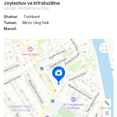
Joylashuv va infratuzilma
Google Xaritalarda oching
Shahar:
Toshkent
Tuman:
Mirzo Ulug'bek
Manzil: