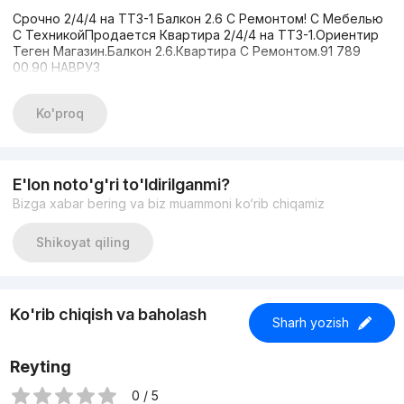
Срочно 2/4/4 на ТТЗ-1 Балкон 2.6 С Ремонтом! С Мебелью
С ТехникойПродается Квартира 2/4/4 на ТТЗ-1.Ориентир
Теген Магазин.Балкон 2.6.Квартира С Ремонтом.91 789
00.90 НАВРУЗ
Ko'proq
E'lon noto'g'ri to'ldirilganmi?
Bizga xabar bering va biz muammoni ko‘rib chiqamiz
Shikoyat qiling
Ko'rib chiqish va baholash
Sharh yozish
Reyting
0 / 5