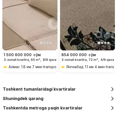
1 500 600 000
сўм
854 000 000
сўм
3-xonali kvartira, 65 m²,
8/9 qavat
3-xonali kvartira, 72 m²,
4/9 qavat
Алмас
1.8 км 7 мин transportda
Янгиабад
1.1 км 4 мин trans
Toshkent tumanlaridagi kvartiralar
Shuningdek qarang
Toshkentda metroga yaqin kvartiralar