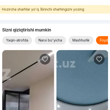
Hozircha sharhlar yo'q. Birinchi sharhingizni yozing
Sizni qiziqtirishi mumkin
Yaqin-atrofda
Narxi bo'yicha
Mashhurlik
Foyda