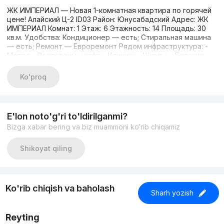
ЖК ИМПЕРИАЛ — Новая 1-комнатная квартира по горячей
цене! Алайский Ц-2 ID03 Район: Юнусабадский Адрес: ЖК
ИМПЕРИАЛ Комнат: 1 Этаж: 6 Этажность: 14 Площадь: 30
кв.м. Удобства: Кондиционер — есть; Стиральная машина
— есть; Ремонт — Евроремонт Рядом инфраструктура: -
Метро - Рестораны и кафе - Клиники - Школы - Детские
сады - Супермаркеты и магазины в шаговой доступности
Звоните, есть альтернативы! В базе более 5000 объектов
Ko'proq
по городу Ташкент. Моб: +998 99 789 03 33 Телеграм 24/7
С уважением, Жавохир Эксперт по недвижимости
E'lon noto'g'ri to'ldirilganmi?
Bizga xabar bering va biz muammoni ko‘rib chiqamiz
Shikoyat qiling
Ko'rib chiqish va baholash
Sharh yozish
Reyting