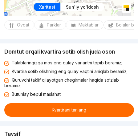
Xaritasi
Sun'iy yo'ldosh
Ovqat
Parklar
Maktablar
Bolalar bo
Domtut orqali kvartira sotib olish juda oson
Talablaringizga mos eng qulay variantni topib beramiz;
Kvartira sotib olishning eng qulay vaqtini aniqlab beramiz;
Quruvchi taklif qilayotgan chegirmalar haqida so‘zlab
beramiz;
Butunlay bepul maslahat;
Kvartirani tanlang
Tavsif