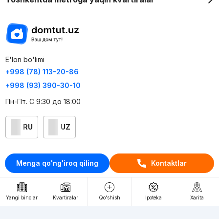
E'lon bo'limi
+998 (78) 113-20-86
+998 (93) 390-30-10
Пн-Пт. С 9:30 до 18:00
RU
UZ
Kontaktlar
Menga qo'ng'iroq qiling
Kontaktlar
loyiha haqida
Webnow © loyihasi
Yangi binolar
Kvartiralar
Qo'shish
Ipoteka
Xarita
Foydalanish shartlari