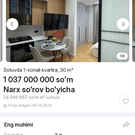
1/8
Sotuvda 1-xonali kvartira, 30 m²
1 037 000 000
soʻm
Narx so'rov bo'yicha
34 566 667
soʻm
m² uchun
Chop etilgan 08.06.2026
Eng muhimi
Balandligi
3 m