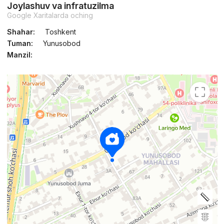
Joylashuv va infratuzilma
Google Xaritalarda oching
Shahar:
Toshkent
Tuman:
Yunusobod
Manzil: