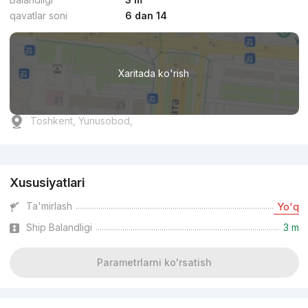
qavatlar soni
6 dan 14
Xaritada ko'rish
Toshkent, Yunusobod,
Reklama
Xususiyatlari
Ta'mirlash
Yo'q
Ship Balandligi
3 m
Parametrlarni ko'rsatish