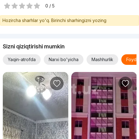
0 / 5
Hozircha sharhlar yo'q. Birinchi sharhingizni yozing
Sizni qiziqtirishi mumkin
Yaqin-atrofda
Narxi bo'yicha
Mashhurlik
Foyda