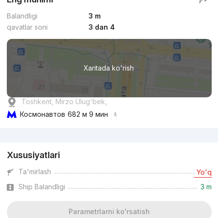
Balandligi
3 m
qavatlar soni
3 dan 4
Xaritada ko'rish
Toshkent, Mirzo Ulug'bek,
Космонавтов
682 м 9 мин
Reklama
Xususiyatlari
Ta'mirlash
Yo'q
Ship Balandligi
3 m
Parametrlarni ko'rsatish