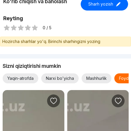
Ko'rib chiqish va baholash
Sharh yozish
Reyting
0 / 5
Hozircha sharhlar yo'q. Birinchi sharhingizni yozing
Sizni qiziqtirishi mumkin
Yaqin-atrofda
Narxi bo'yicha
Mashhurlik
Foyda