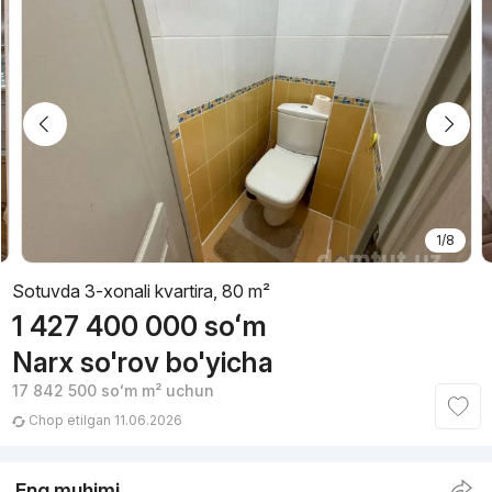
1/8
Sotuvda 3-xonali kvartira, 80 m²
1 427 400 000
soʻm
Narx so'rov bo'yicha
17 842 500
soʻm
m² uchun
Chop etilgan 11.06.2026
Eng muhimi