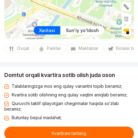
Xaritasi
Sun'iy yo'ldosh
Ovqat
Parklar
Maktablar
Bolalar bo
Domtut orqali kvartira sotib olish juda oson
Talablaringizga mos eng qulay variantni topib beramiz;
Kvartira sotib olishning eng qulay vaqtini aniqlab beramiz;
Quruvchi taklif qilayotgan chegirmalar haqida so‘zlab
beramiz;
Butunlay bepul maslahat;
Kvartirani tanlang