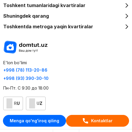
Toshkent tumanlaridagi kvartiralar
Shuningdek qarang
Toshkentda metroga yaqin kvartiralar
E'lon bo'limi
+998 (78) 113-20-86
+998 (93) 390-30-10
Пн-Пт. С 9:30 до 18:00
RU
UZ
Kontaktlar
Menga qo'ng'iroq qiling
Kontaktlar
loyiha haqida