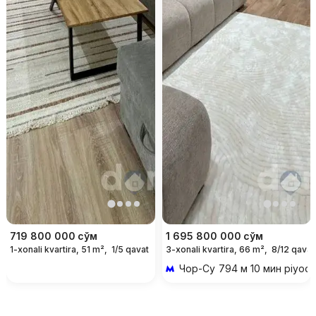
719 800 000
сўм
1 695 800 000
сўм
1-xonali kvartira, 51 m²,
1/5 qavat
3-xonali kvartira, 66 m²,
8/12 qavat
Чор-Су
794 м 10 мин piyod