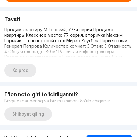
Tavsif
Продам квартиру М Горький, 77-я серия Продажа
квартиры Классное место: 77 серия, вторичка Максим
Горький — паспортный стол Мирзо Улугбек Паркентский,
Генерал Петрова Количество комнат: 3 Этаж: 3 Этажность:
4 Общая площадь: 80 м² Развитая инфраструктура
Квартира укомплектована Новая, после ремонта Цена:
117.000 +99898-077-55-55
Ko'proq
E'lon noto'g'ri to'ldirilganmi?
Bizga xabar bering va biz muammoni ko‘rib chiqamiz
Shikoyat qiling