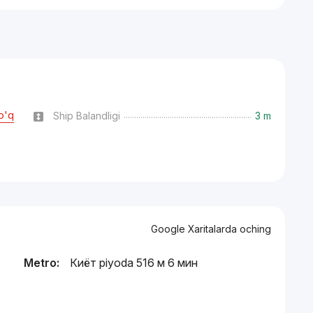
o'q
Ship Balandligi
3 m
Google Xaritalarda oching
Metro:
Киёт piyoda 516 м 6 мин