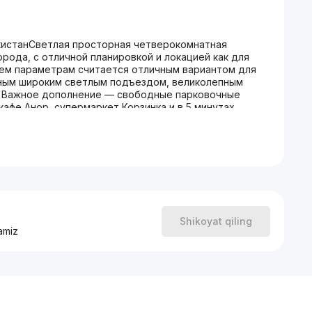
екистанСветлая просторная четверокомнатная
рода, с отличной планировкой и локацией как для
всем параметрам считается отличным вариантом для
рным широким светлым подъездом, великолепным
. Важное дополнение — свобoдные парковочные
кафе Анор, супермаркет Корзинка и в 5 минутах
 рынок, магазины, кафе и рестораны на широкий
а: новый фонд с раздельными комнатами (161 м²)-
ОТЕКА) имеется- Балкон: 3 балкона утеплены и
Ойбек, кафе БОН, супермаркет Корзинка, Чехова-
Shikoyat qiling
amiz