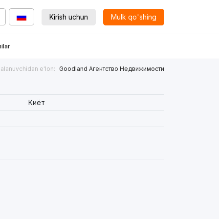
Kirish uchun
Mulk qo'shing
ilar
alanuvchidan e'lon:
Goodland Агентство Недвижимости
Киёт