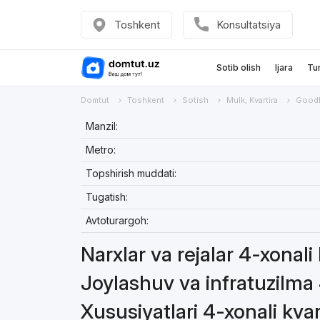
Toshkent
Konsultatsiya
Sotib olish
Ijara
Tu
Domtut
Toshkent
Sotish
Mulk, Kvartira
Goodl
Manzil:
Metro:
Topshirish muddati:
Tugatish:
Avtoturargoh:
Narxlar va rejalar 4-xonali 
Joylashuv va infratuzilma 
Xususiyatlari 4-xonali kvar