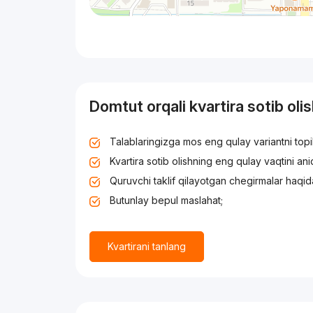
Domtut orqali kvartira sotib oli
Talablaringizga mos eng qulay variantni top
Kvartira sotib olishning eng qulay vaqtini an
Quruvchi taklif qilayotgan chegirmalar haqid
Butunlay bepul maslahat;
Kvartirani tanlang