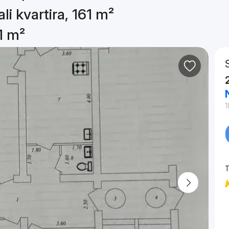
li kvartira, 161 m²
61 m²
1
T