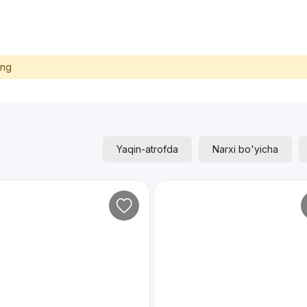
ing
Yaqin-atrofda
Narxi bo'yicha