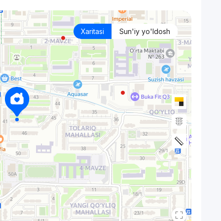
Xaritasi
Sun'iy yo'ldosh