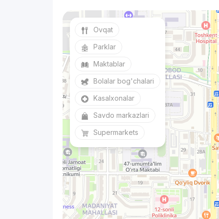
Ovqat
Parklar
Maktablar
Bolalar bog'chalari
Kasalxonalar
Savdo markazlari
Supermarkets