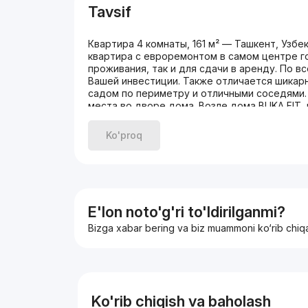
Tavsif
Квартира 4 комнаты, 161 м² — Ташкент, Узб
квартира с евроремонтом в самом центре го
проживания, так и для сдачи в аренду. По 
Вашей инвестиции. Также отличается шика
садом по периметру и отличными соседями
места во дворе дома. Возле дома BUKA FIT, 
ходьбы от метро Ойбек; рядом Госпитальный
выбор.Характеристика квартиры:- Планировк
Ko'proq
Ремонт: средний- Мебель, техника: нет- (ИП
присоединены к комнатам- Ориентир: метро 
BUKA FIT(J3674)
E'lon noto'g'ri to'ldirilganmi?
Bizga xabar bering va biz muammoni ko‘rib chiq
Ko'rib chiqish va baholash