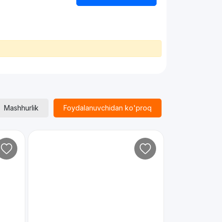
Mashhurlik
Foydalanuvchidan ko'proq