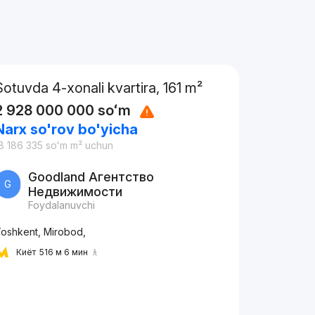
Sotuvda 4-xonali kvartira, 161 m²
2 928 000 000
soʻm
Narx so'rov bo'yicha
8 186 335
soʻm
m² uchun
Goodland Агентство
G
Недвижимости
Foydalanuvchi
oshkent, Mirobod,
Киёт
516 м 6 мин