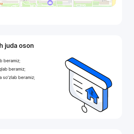
sh juda oson
ib beramiz;
iqlab beramiz;
a so‘zlab beramiz;