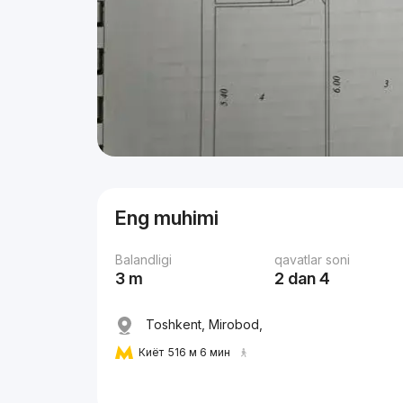
Eng muhimi
Balandligi
qavatlar soni
3 m
2 dan 4
Toshkent, Mirobod,
Киёт
516 м 6 мин