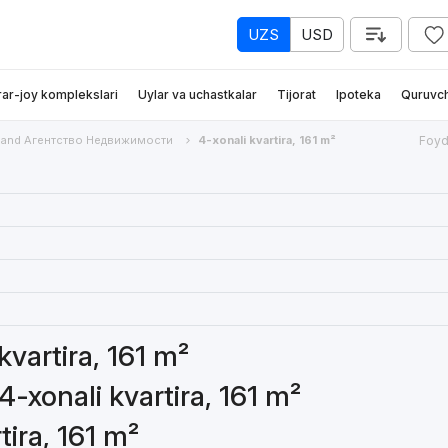
UZS
USD
rar-joy komplekslari
Uylar va uchastkalar
Tijorat
Ipoteka
Quruvch
and Агентство Недвижимости
4-xonali kvartira, 161 m²
Foyd
kvartira, 161 m²
4-xonali kvartira, 161 m²
tira, 161 m²