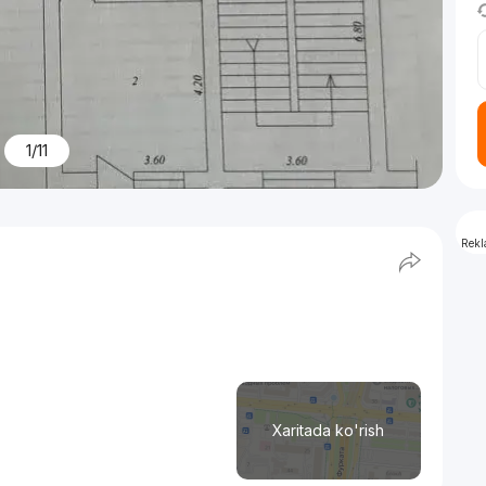
1/11
Rek
Xaritada ko'rish