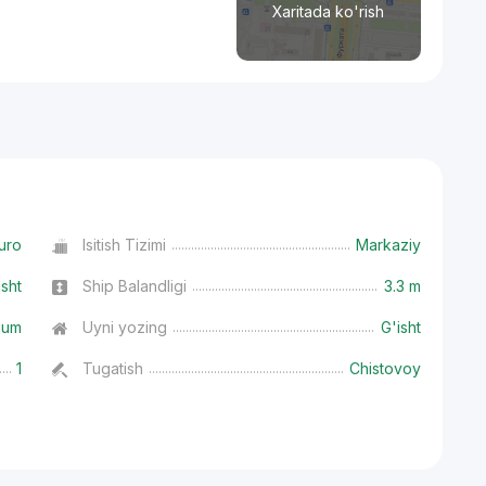
Xaritada ko'rish
uro
Isitish Tizimi
Markaziy
isht
Ship Balandligi
3.3 m
ium
Uyni yozing
G'isht
1
Tugatish
Chistovoy