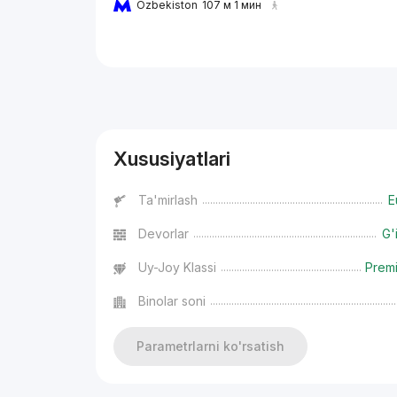
Ozbekiston
107 м 1 мин
Reklama
Xususiyatlari
Ta'mirlash
E
Devorlar
G'
Uy-Joy Klassi
Prem
Binolar soni
Parametrlarni ko'rsatish