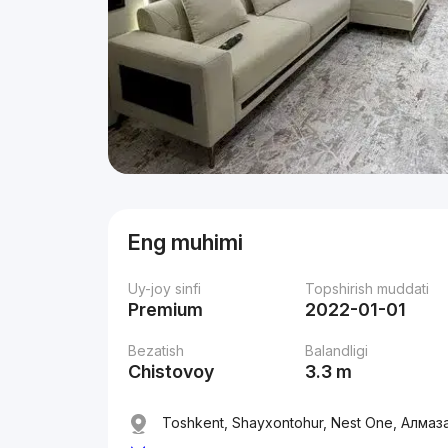
Eng muhimi
Uy-joy sinfi
Topshirish muddati
Premium
2022-01-01
Bezatish
Balandligi
Chistovoy
3.3 m
Toshkent, Shayxontohur, Nest One, Алмаз