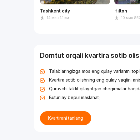
Tashkent city
Hilton
14 мин 1.1 км
10 мин 85
Domtut orqali kvartira sotib oli
Talablaringizga mos eng qulay variantni top
Kvartira sotib olishning eng qulay vaqtini an
Quruvchi taklif qilayotgan chegirmalar haqid
Butunlay bepul maslahat;
Kvartirani tanlang