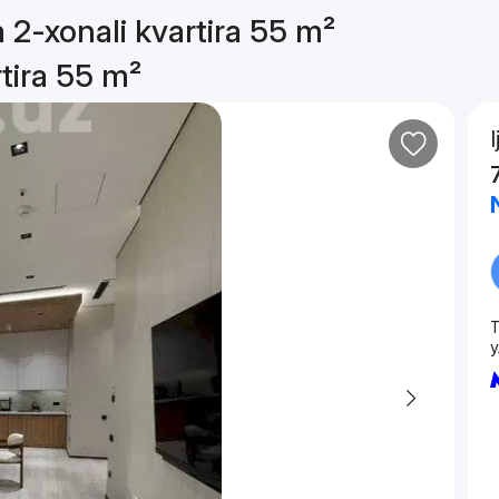
a 2-xonali kvartira 55 m²
rtira 55 m²
T