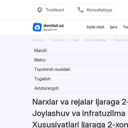
Toshkent
Konsultatsiya
Sotib olish
Ijara
Tu
Domtut
Toshkent
Ijara
Mulk, Kvartira
Риэлтор
Manzil:
Metro:
Topshirish muddati:
Tugatish:
Avtoturargoh:
Narxlar va rejalar Ijaraga 
Joylashuv va infratuzilma 
Xususiyatlari Ijaraga 2-xon