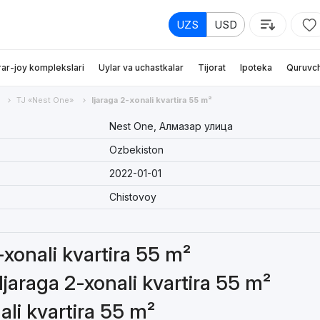
UZS
USD
rar-joy komplekslari
Uylar va uchastkalar
Tijorat
Ipoteka
Quruvch
TJ «Nest One»
Ijaraga 2-xonali kvartira 55 m²
Nest One, Алмазар улица
Ozbekiston
2022-01-01
Chistovoy
2-xonali kvartira 55 m²
Ijaraga 2-xonali kvartira 55 m²
ali kvartira 55 m²