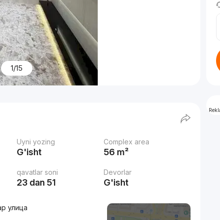
1/15
Rek
Uyni yozing
Complex area
G'isht
56 m²
qavatlar soni
Devorlar
23 dan 51
G'isht
ар улица