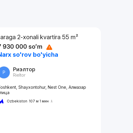
Ijaraga 2-xonali kvartira 55 m²
7 930 000
soʻm
Narx so'rov bo'yicha
Риэлтор
Р
Rieltor
oshkent, Shayxontohur, Nest One, Алмазар
улица
Ozbekiston
107 м 1 мин