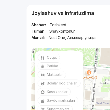
Joylashuv va infratuzilma
Shahar:
Toshkent
Tuman:
Shayxontohur
Manzil:
Nest One, Алмазар улица
Ovqat
Parklar
Maktablar
Bolalar bog'chalari
Kasalxonalar
Savdo markazlari
Supermarkets