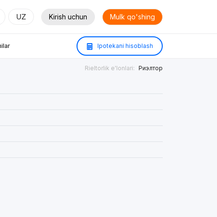
UZ
Kirish uchun
Mulk qo'shing
ilar
Ipotekani hisoblash
Rieltorlik e'lonlari:
Риэлтор