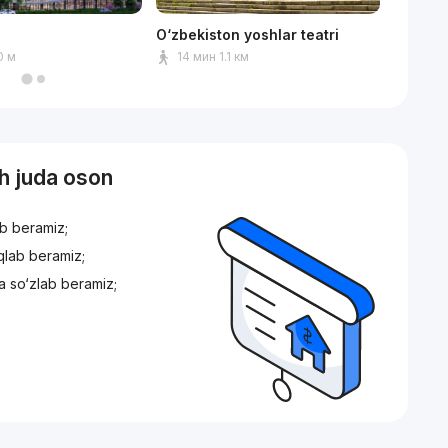
O‘zbekiston yoshlar teatri
Humo a
0 м
14 мин 1.1 км
11 ми
sh juda oson
ib beramiz;
iqlab beramiz;
a so‘zlab beramiz;