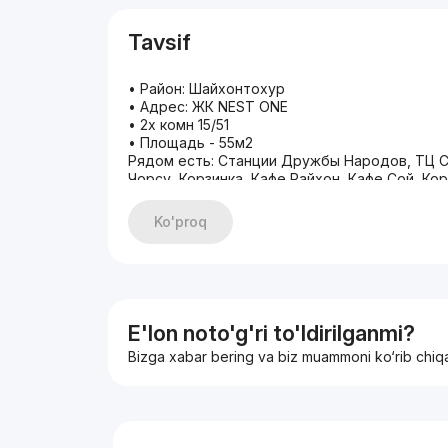
Tavsif
• Район: Шайхонтохур
• Адрес: ЖК NEST ONE
• 2х комн 15/51
• Площадь - 55м2
Рядом есть: Станции Дружбы Народов, ТЦ С
Чорсу, Корзинка, Кафе Райхон, Кафе Сой, Кор
недвижимость, аренда квартиры, uy arenda, 
City Mall, Boulvard. Nest One.
Ko'proq
Моб: +998 95 322 03 33
ТГ - 24/7
С уважением Рихстилла
Эксперт в сфере недвижимости!
ИМЕЕТСЯ БОЛЕЕ 20 000 ЭКСКЛЮЗИВНЫХ ВАР
КОМИССИОННЫЙ 50%
E'lon noto'g'ri to'ldirilganmi?
Bizga xabar bering va biz muammoni ko‘rib chiq