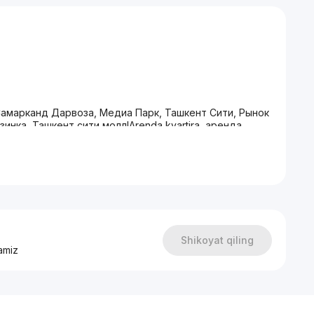
амарканд Дарвоза, Медиа Парк, Ташкент Сити, Рынок
зинка, Ташкент сити молл!Arenda kvartira, аренда,
kvartira, NEXT ТРЦ, Чакар ЖК , NRG. U TOWER. Kaмолон,
ИАНТОВ ПО ВСЕМИ ТАШКЕНТУ !!!
Shikoyat qiling
amiz