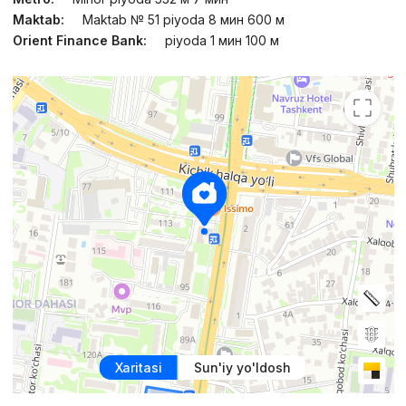
Maktab:
Maktab № 51 piyoda 8 мин 600 м
Orient Finance Bank:
piyoda 1 мин 100 м
Xaritasi
Sun'iy yo'ldosh