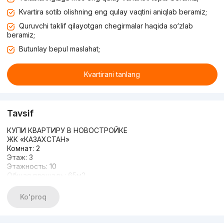
Kvartira sotib olishning eng qulay vaqtini aniqlab beramiz;
Quruvchi taklif qilayotgan chegirmalar haqida so‘zlab
beramiz;
Butunlay bepul maslahat;
Kvartirani tanlang
Tavsif
КУПИ КВАРТИРУ В НОВОСТРОЙКЕ
ЖК «КАЗАХСТАН»
Комнат: 2
Этаж: 3
Этажность: 10
Общая площадь: 65м2
Состояние: Евро ремонт
ФИШКИ:
Ko'proq
- закрытый двор
- современная детская площадка
- охрана 24/7