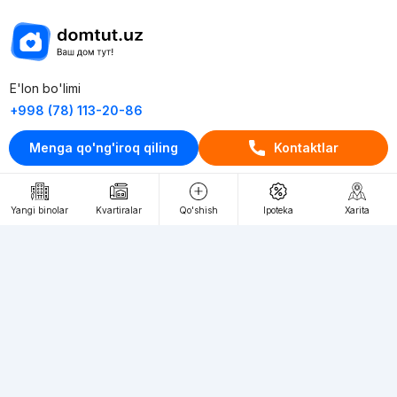
E'lon bo'limi
+998 (78) 113-20-86
+998 (93) 390-30-10
Menga qo'ng'iroq qiling
Kontaktlar
Пн-Пт. С 9:30 до 18:00
RU
UZ
Yangi binolar
Kvartiralar
Qo'shish
Ipoteka
Xarita
Kontaktlar
loyiha haqida
Webnow © loyihasi
Foydalanish shartlari
Maxfiylik siyosati