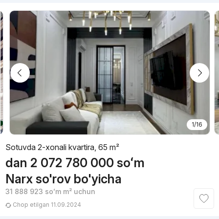
1/16
Sotuvda 2-xonali kvartira, 65 m²
dan
2 072 780 000
soʻm
Narx so'rov bo'yicha
31 888 923
soʻm
m² uchun
Chop etilgan 11.09.2024