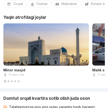
Ovqat
Parklar
Maktablar
Bolalar bo
Yaqin atrofdagi joylar
Minor masjid
Malik sa
14 мин 1 км
17 мин 
Domtut orqali kvartira sotib olish juda oson
Talablaringizga mos eng qulay variantni topib beramiz;