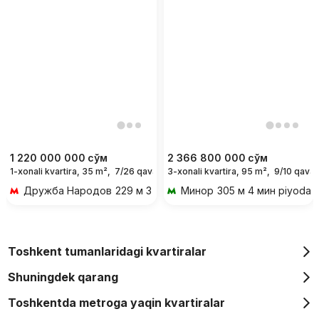
1 220 000 000
сўм
2 366 800 000
сўм
1-xonali kvartira, 35 m²,
7/26 qavat
3-xonali kvartira, 95 m²,
9/10 qavat
Дружба Народов
229 м 3 мин piyoda
Минор
305 м 4 мин piyoda
Toshkent tumanlaridagi kvartiralar
Shuningdek qarang
Toshkentda metroga yaqin kvartiralar