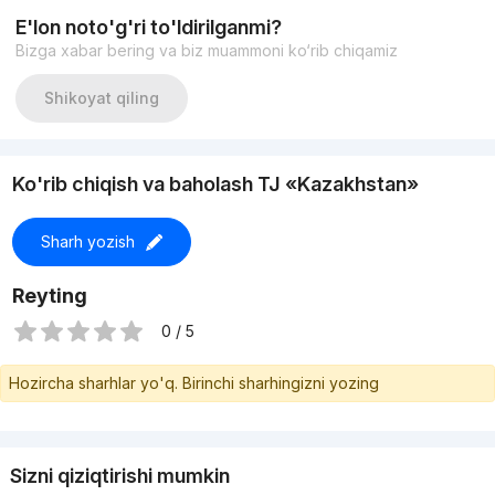
- подземный паркинг
E'lon noto'g'ri to'ldirilganmi?
- развитая инфраструктура
Bizga xabar bering va biz muammoni ko‘rib chiqamiz
- интеллигентные соседи
Адрес: Ц-6 квартал / ул. Амира Темура / метро Минор
Цена: 169.900 $ торг уместен
Shikoyat qiling
Ko'rib chiqish va baholash TJ «Kazakhstan»
Sharh yozish
Reyting
0 / 5
Hozircha sharhlar yo'q. Birinchi sharhingizni yozing
Sizni qiziqtirishi mumkin