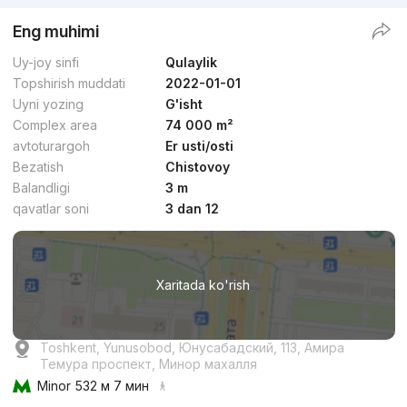
Eng muhimi
Uy-joy sinfi
Qulaylik
Topshirish muddati
2022-01-01
Uyni yozing
G'isht
Complex area
74 000 m²
avtoturargoh
Er usti/osti
Bezatish
Chistovoy
Balandligi
3 m
qavatlar soni
3 dan 12
Xaritada ko'rish
Toshkent, Yunusobod, Юнусабадский, 113, Амира
Темура проспект, Минор махалля
Minor
532 м 7 мин