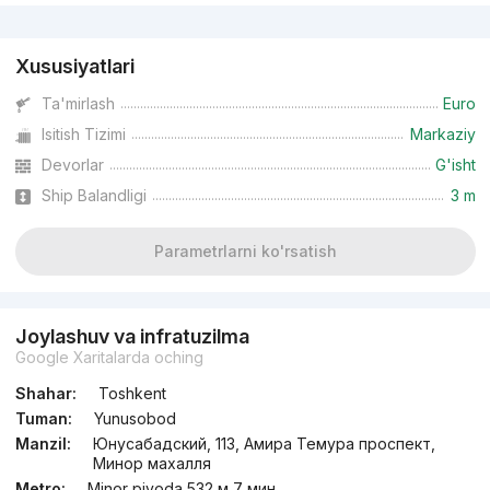
Reklama
Xususiyatlari
Ta'mirlash
Euro
Isitish Tizimi
Markaziy
Devorlar
G'isht
Ship Balandligi
3 m
Parametrlarni ko'rsatish
Joylashuv va infratuzilma
Google Xaritalarda oching
Shahar:
Toshkent
Tuman:
Yunusobod
Manzil:
Юнусабадский, 113, Амира Темура проспект,
Минор махалля
Metro:
Minor piyoda 532 м 7 мин