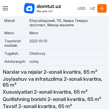
USD
UZ
Manzil:
Юнусабадский, 113, Амира Темура
проспект, Минор махалля
Metro:
Minor
Topshirish
2022-01-01
muddati:
Tugatish:
Chistovoy
Avtoturargoh:
ochiq
Narxlar va rejalar 2-xonali kvartira, 65 m²
Joylashuv va infratuzilma 2-xonali kvartira,
65 m²
Xususiyatlari 2-xonali kvartira, 65 m²
Qurilishning borishi 2-xonali kvartira, 65 m²
Tavsif 2-xonali kvartira, 65 m²