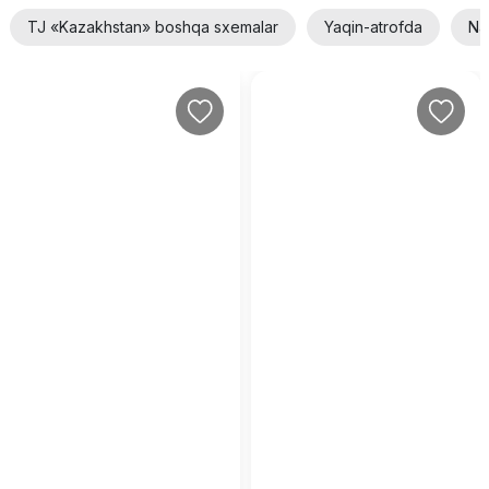
TJ «Kazakhstan» boshqa sxemalar
Yaqin-atrofda
Na