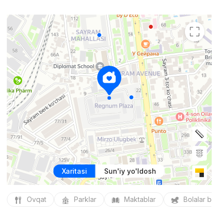
Xaritasi
Sun'iy yo'ldosh
Ovqat
Parklar
Maktablar
Bolalar bo