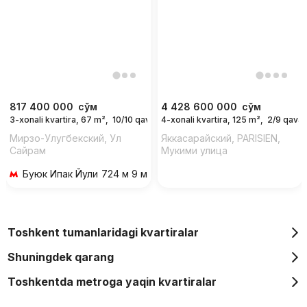
817 400 000
сўм
4 428 600 000
сўм
3-xonali kvartira, 67 m²,
10/10 qavat
4-xonali kvartira, 125 m²,
2/9 qavat
Мирзо-Улугбекский, Ул
Яккасарайский, PARISIEN,
Сайрам
Мукими улица
Буюк Ипак Йули
724 м 9 мин piyoda
Toshkent tumanlaridagi kvartiralar
Shuningdek qarang
Toshkentda metroga yaqin kvartiralar