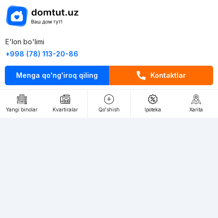
E'lon bo'limi
+998 (78) 113-20-86
+998 (93) 390-30-10
Menga qo'ng'iroq qiling
Kontaktlar
Пн-Пт. С 9:30 до 18:00
RU
UZ
Yangi binolar
Kvartiralar
Qo'shish
Ipoteka
Xarita
Kontaktlar
loyiha haqida
Webnow © loyihasi
Foydalanish shartlari
Maxfiylik siyosati