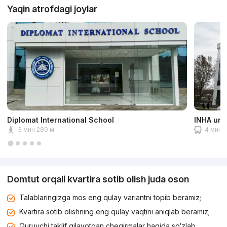
Yaqin atrofdagi joylar
Diplomat International School
INHA univ
3 мин 280 м
4 мин 2
Domtut orqali kvartira sotib olish juda oson
Talablaringizga mos eng qulay variantni topib beramiz;
Kvartira sotib olishning eng qulay vaqtini aniqlab beramiz;
Quruvchi taklif qilayotgan chegirmalar haqida so‘zlab