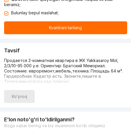
beramiz;
Butunlay bepul maslahat;
Kvartirani tanlang
Tavsif
Продается 2-комнатная квартира в ЖК Yakkasaroy Mol,
2/3/10-95 000 у.е. Ориентир: Братский Мемориал.
Состояние: евроремонт,мебель,техника. Площадь 64 м².
Гардеробная. Кадастр есть. Звоните,пишите в
Телеграмм,всегда рад помочь!
Ko'proq
E'lon noto'g'ri to'ldirilganmi?
Bizga xabar bering va biz muammoni ko‘rib chiqamiz