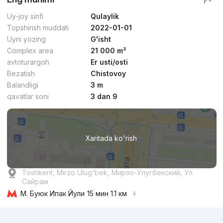
Uy-joy sinfi
Qulaylik
Topshirish muddati
2022-01-01
Uyni yozing
G'isht
Complex area
21 000 m²
avtoturargoh
Er usti/osti
Bezatish
Chistovoy
Balandligi
3 m
qavatlar soni
3 dan 9
Xaritada ko'rish
Toshkent, Mirzo Ulug'bek, Мирзо-Улугбекский, Ул
Сайрам
М. Буюк Ипак Йули
15 мин 1.1 км
Reklama