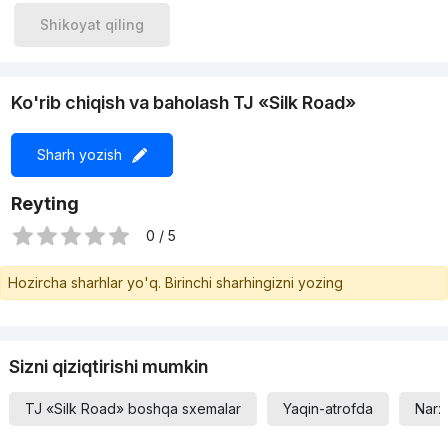
Shikoyat qiling
Ko'rib chiqish va baholash TJ «Silk Road»
Sharh yozish
Reyting
0 / 5
Hozircha sharhlar yo'q. Birinchi sharhingizni yozing
Sizni qiziqtirishi mumkin
TJ «Silk Road» boshqa sxemalar
Yaqin-atrofda
Narx