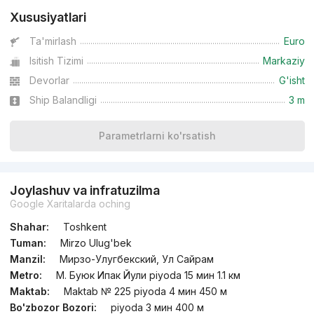
Xususiyatlari
Ta'mirlash
Euro
Isitish Tizimi
Markaziy
Devorlar
G'isht
Ship Balandligi
3 m
Parametrlarni ko'rsatish
Joylashuv va infratuzilma
Google Xaritalarda oching
Shahar:
Toshkent
Tuman:
Mirzo Ulug'bek
Manzil:
Мирзо-Улугбекский, Ул Сайрам
Metro:
М. Буюк Ипак Йули piyoda 15 мин 1.1 км
Maktab:
Maktab № 225 piyoda 4 мин 450 м
Bo'zbozor Bozori:
piyoda 3 мин 400 м