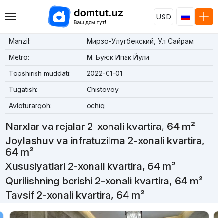
USD
Manzil:
Мирзо-Улугбекский, Ул Сайрам
Metro:
М. Буюк Ипак Йули
Topshirish muddati:
2022-01-01
Tugatish:
Chistovoy
Avtoturargoh:
ochiq
Narxlar va rejalar 2-xonali kvartira, 64 m²
Joylashuv va infratuzilma 2-xonali kvartira,
64 m²
Xususiyatlari 2-xonali kvartira, 64 m²
Qurilishning borishi 2-xonali kvartira, 64 m²
Tavsif 2-xonali kvartira, 64 m²