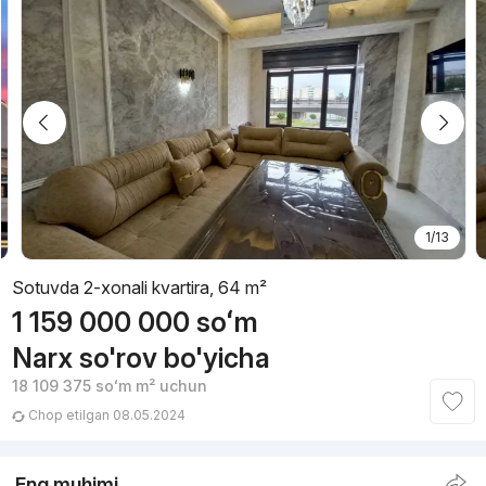
1/13
Sotuvda 2-xonali kvartira, 64 m²
1 159 000 000
soʻm
Narx so'rov bo'yicha
18 109 375
soʻm
m² uchun
Chop etilgan 08.05.2024
Eng muhimi