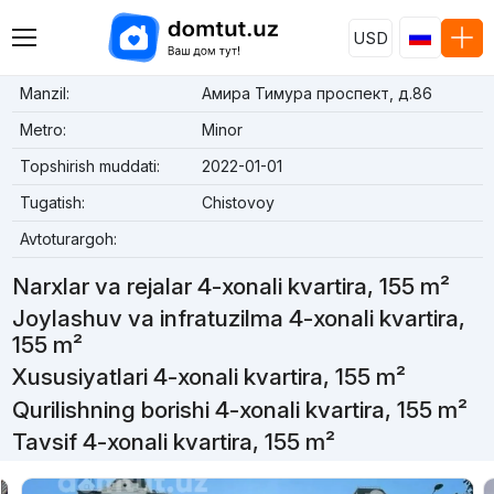
USD
Manzil:
Амира Тимура проспект, д.86
Metro:
Minor
Topshirish muddati:
2022-01-01
Tugatish:
Chistovoy
Avtoturargoh:
Narxlar va rejalar 4-xonali kvartira, 155 m²
Joylashuv va infratuzilma 4-xonali kvartira,
155 m²
Xususiyatlari 4-xonali kvartira, 155 m²
Qurilishning borishi 4-xonali kvartira, 155 m²
Tavsif 4-xonali kvartira, 155 m²