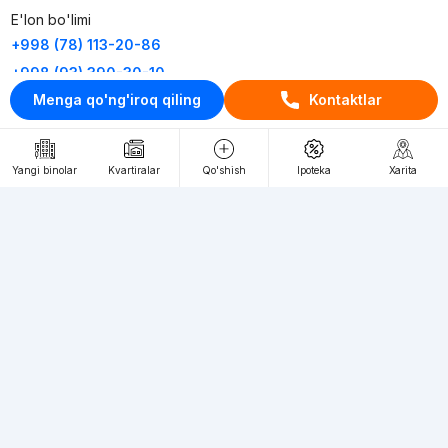
E'lon bo'limi
+998 (78) 113-20-86
+998 (93) 390-30-10
Menga qo'ng'iroq qiling
Kontaktlar
Пн-Пт. С 9:30 до 18:00
RU
UZ
Yangi binolar
Kvartiralar
Qo'shish
Ipoteka
Xarita
Kontaktlar
loyiha haqida
Webnow © loyihasi
Foydalanish shartlari
Maxfiylik siyosati
Ommaviy taklif