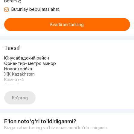
beramiz;
Butunlay bepul maslahat;
Kvartirani tanlang
Tavsif
Юнусабадский район
Ориентир- метро минор
Новостройка
ЖК Kazakhstan
Комнат-4
Этаж-5
Этажность-10
Площадь-155 кв.м
Ko'proq
Состояние-коробка
Цена-1600$ кв.м
+998917878883
E'lon noto'g'ri to'ldirilganmi?
Bizga xabar bering va biz muammoni ko‘rib chiqamiz