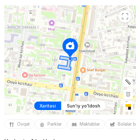
Xaritasi
Sun'iy yo'ldosh
Ovqat
Parklar
Maktablar
Bolalar bo