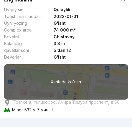
Uy-joy sinfi
Qulaylik
Topshirish muddati
2022-01-01
Uyni yozing
G'isht
Complex area
74 000 m²
Bezatish
Chistovoy
Balandligi
3.3 m
qavatlar soni
5 dan 12
Devorlar
G'isht
Xaritada ko'rish
Toshkent, Yunusobod, Амира Тимура проспект, д.86
Minor
532 м 7 мин
Reklama