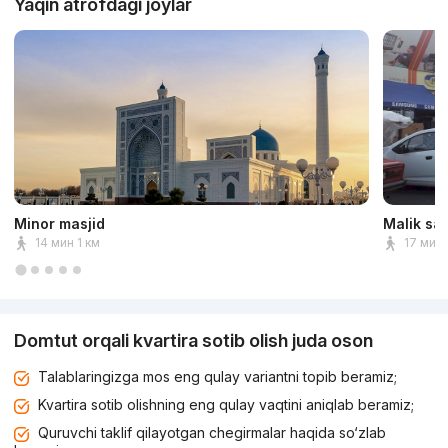
Yaqin atrofdagi joylar
Minor masjid
Malik sa
14 мин 1 км
17 мин 
Domtut orqali kvartira sotib olish juda oson
Talablaringizga mos eng qulay variantni topib beramiz;
Kvartira sotib olishning eng qulay vaqtini aniqlab beramiz;
Quruvchi taklif qilayotgan chegirmalar haqida so‘zlab