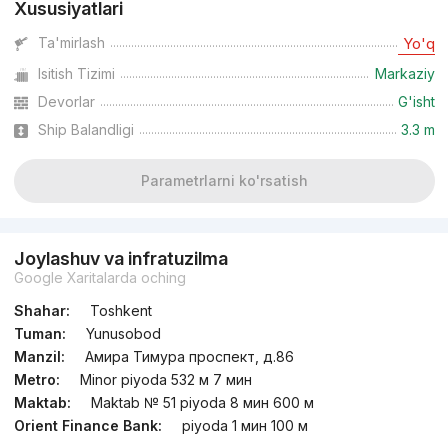
Xususiyatlari
Ta'mirlash
Yo'q
Isitish Tizimi
Markaziy
Devorlar
G'isht
Ship Balandligi
3.3 m
Parametrlarni ko'rsatish
Joylashuv va infratuzilma
Google Xaritalarda oching
Shahar:
Toshkent
Tuman:
Yunusobod
Manzil:
Амира Тимура проспект, д.86
Metro:
Minor piyoda 532 м 7 мин
Maktab:
Maktab № 51 piyoda 8 мин 600 м
Orient Finance Bank:
piyoda 1 мин 100 м