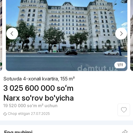
1/11
Sotuvda 4-xonali kvartira, 155 m²
3 025 600 000
soʻm
Narx so'rov bo'yicha
19 520 000
soʻm
m² uchun
Chop etilgan 27.07.2025
Eng muhimi