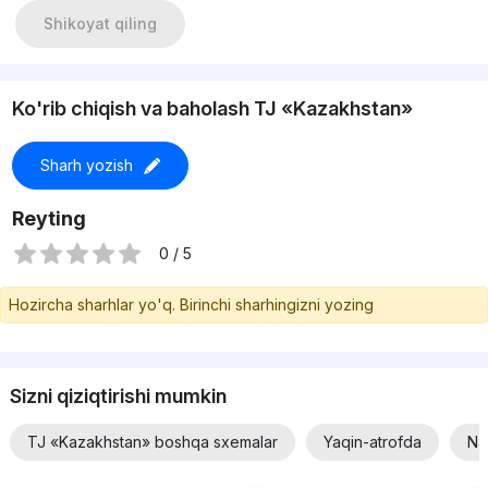
Shikoyat qiling
Ko'rib chiqish va baholash TJ «Kazakhstan»
Sharh yozish
Reyting
0 / 5
Hozircha sharhlar yo'q. Birinchi sharhingizni yozing
Sizni qiziqtirishi mumkin
TJ «Kazakhstan» boshqa sxemalar
Yaqin-atrofda
Na