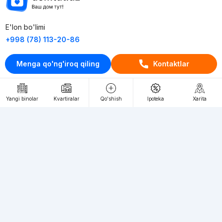
E'lon bo'limi
+998 (78) 113-20-86
+998 (93) 390-30-10
Menga qo'ng'iroq qiling
Kontaktlar
Пн-Пт. С 9:30 до 18:00
RU
UZ
Yangi binolar
Kvartiralar
Qo'shish
Ipoteka
Xarita
Kontaktlar
loyiha haqida
Webnow © loyihasi
Foydalanish shartlari
Maxfiylik siyosati
Ommaviy taklif