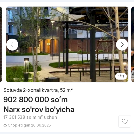
1/11
Sotuvda 2-xonali kvartira, 52 m²
902 800 000
soʻm
Narx so'rov bo'yicha
17 361 538
soʻm
m² uchun
Chop etilgan 26.06.2025