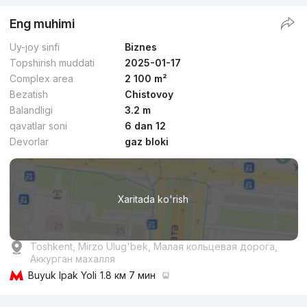
Eng muhimi
Uy-joy sinfi
Biznes
Topshirish muddati
2025-01-17
Complex area
2 100 m²
Bezatish
Chistovoy
Balandligi
3.2 m
qavatlar soni
6 dan 12
Devorlar
gaz bloki
Xaritada ko'rish
Toshkent, Mirzo Ulug'bek, Малая кольцевая дорога,
Аккурган махалля
Buyuk Ipak Yoli
1.8 км 7 мин
Reklama