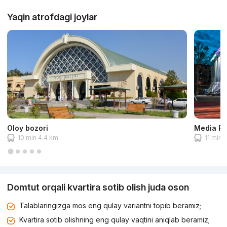
Yaqin atrofdagi joylar
Oloy bozori
Media Pa
10 min 4.4 km
11 min 
Domtut orqali kvartira sotib olish juda oson
Talablaringizga mos eng qulay variantni topib beramiz;
Kvartira sotib olishning eng qulay vaqtini aniqlab beramiz;