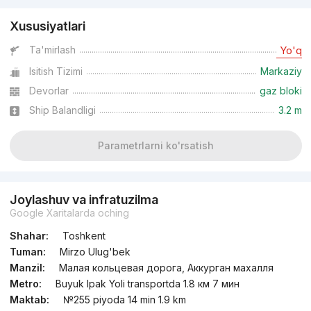
Xususiyatlari
Ta'mirlash
Yo'q
Isitish Tizimi
Markaziy
Devorlar
gaz bloki
Ship Balandligi
3.2 m
Parametrlarni ko'rsatish
Joylashuv va infratuzilma
Google Xaritalarda oching
Shahar:
Toshkent
Tuman:
Mirzo Ulug'bek
Manzil:
Малая кольцевая дорога, Аккурган махалля
Metro:
Buyuk Ipak Yoli transportda 1.8 км 7 мин
Maktab:
№255 piyoda 14 min 1.9 km