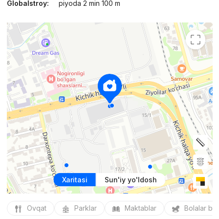
Globalstroy:
piyoda 2 min 100 m
Xaritasi
Sun'iy yo'ldosh
Ovqat
Parklar
Maktablar
Bolalar bo