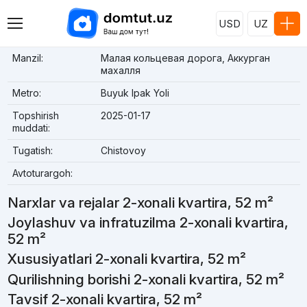
USD
UZ
Manzil:
Малая кольцевая дорога, Аккурган
махалля
Metro:
Buyuk Ipak Yoli
Topshirish
2025-01-17
muddati:
Tugatish:
Chistovoy
Avtoturargoh:
Narxlar va rejalar 2-xonali kvartira, 52 m²
Joylashuv va infratuzilma 2-xonali kvartira,
52 m²
Xususiyatlari 2-xonali kvartira, 52 m²
Qurilishning borishi 2-xonali kvartira, 52 m²
Tavsif 2-xonali kvartira, 52 m²