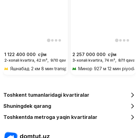
1 122 400 000
сўм
2 257 000 000
сўм
2-xonali kvartira, 42 m²,
9/10 qavat
3-xonali kvartira, 74 m²,
8/11 qavat
Яшнабад
2 км 8 мин transportda
Минор
927 м 12 мин piyoda
Toshkent tumanlaridagi kvartiralar
Shuningdek qarang
Toshkentda metroga yaqin kvartiralar