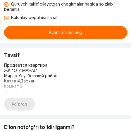
Quruvchi taklif qilayotgan chegirmalar haqida so‘zlab
beramiz;
Butunlay bepul maslahat;
Kvartirani tanlang
Tavsif
Продается квартира
ЖК "O`Z MAHAL"
Мирзо Улугбекский район
Катта #Дархан
Комнат 2
Этаж 6
Этажность 14
Общая площадь: 52.73м2
Ko'proq
Состояние: WHITE BOX
ЦЕНА: 74.000 у.е срочно
+998507586606
Буду рада помочь Вам в поисках недвижимости!
E'lon noto'g'ri to'ldirilganmi?
Будьте первыми в Вашей квартире!