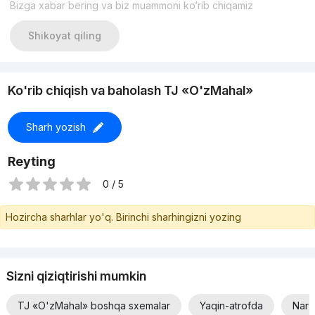
Bizga xabar bering va biz muammoni ko‘rib chiqamiz
С Уважением Татьяна.
Shikoyat qiling
Ko'rib chiqish va baholash TJ «O'zMahal»
Sharh yozish
Reyting
0 / 5
Hozircha sharhlar yo'q. Birinchi sharhingizni yozing
Sizni qiziqtirishi mumkin
TJ «O'zMahal» boshqa sxemalar
Yaqin-atrofda
Narx