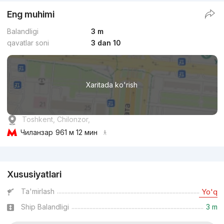
Eng muhimi
Balandligi
3 m
qavatlar soni
3 dan 10
Xaritada ko'rish
Toshkent, Chilonzor,
Чиланзар
961 м 12 мин
Reklama
Xususiyatlari
Ta'mirlash
Yo'q
Ship Balandligi
3 m