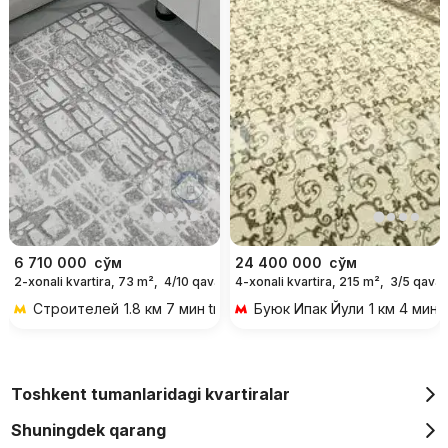
6 710 000
сўм
24 400 000
сўм
2-xonali kvartira, 73 m²,
4/10 qavat
4-xonali kvartira, 215 m²,
3/5 qavat
For days
Строителей
1.8 км 7 мин transportda
Буюк Ипак Йули
1 км 4 мин 
Toshkent tumanlaridagi kvartiralar
Shuningdek qarang