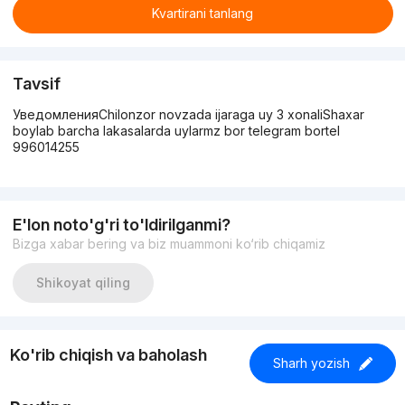
Kvartirani tanlang
Tavsif
УведомленияChilonzor novzada ijaraga uy 3 xonaliShaxar
boylab barcha lakasalarda uylarmz bor telegram bortel
996014255
E'lon noto'g'ri to'ldirilganmi?
Bizga xabar bering va biz muammoni ko‘rib chiqamiz
Shikoyat qiling
Ko'rib chiqish va baholash
Sharh yozish