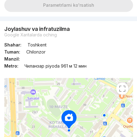
Parametrlarni ko'rsatish
Joylashuv va infratuzilma
Google Xaritalarda oching
Shahar:
Toshkent
Tuman:
Chilonzor
Manzil:
Metro:
Чиланзар piyoda 961 м 12 мин