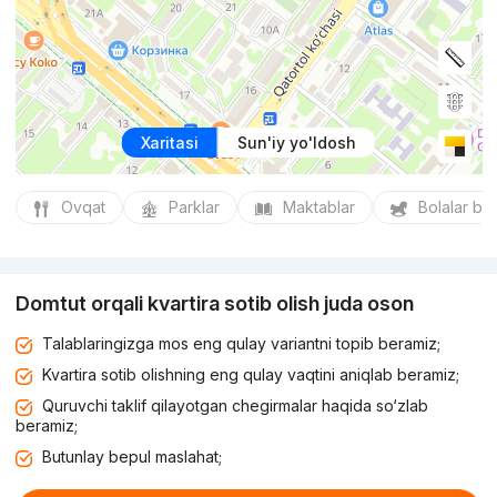
Xaritasi
Sun'iy yo'ldosh
Ovqat
Parklar
Maktablar
Bolalar bo
Domtut orqali kvartira sotib olish juda oson
Talablaringizga mos eng qulay variantni topib beramiz;
Kvartira sotib olishning eng qulay vaqtini aniqlab beramiz;
Quruvchi taklif qilayotgan chegirmalar haqida so‘zlab
beramiz;
Butunlay bepul maslahat;