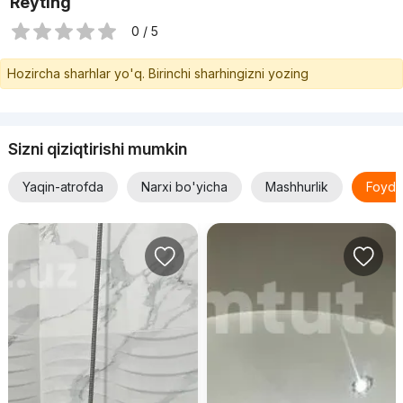
Reyting
0 / 5
Hozircha sharhlar yo'q. Birinchi sharhingizni yozing
Sizni qiziqtirishi mumkin
Yaqin-atrofda
Narxi bo'yicha
Mashhurlik
Foyda