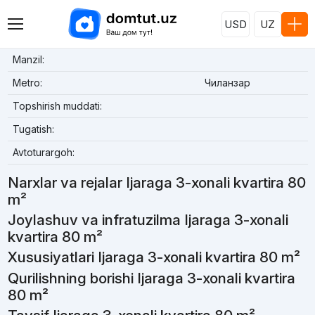
USD
UZ
Manzil:
Metro:
Чиланзар
Topshirish muddati:
Tugatish:
Avtoturargoh:
Narxlar va rejalar Ijaraga 3-xonali kvartira 80
m²
Joylashuv va infratuzilma Ijaraga 3-xonali
kvartira 80 m²
Xususiyatlari Ijaraga 3-xonali kvartira 80 m²
Qurilishning borishi Ijaraga 3-xonali kvartira
80 m²