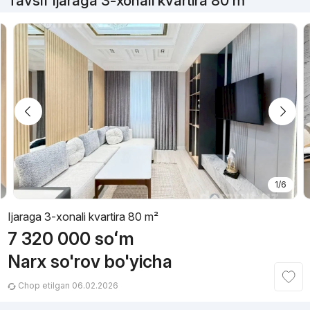
Tavsif Ijaraga 3-xonali kvartira 80 m²
1/6
Ijaraga 3-xonali kvartira 80 m²
7 320 000
soʻm
Narx so'rov bo'yicha
Chop etilgan 06.02.2026