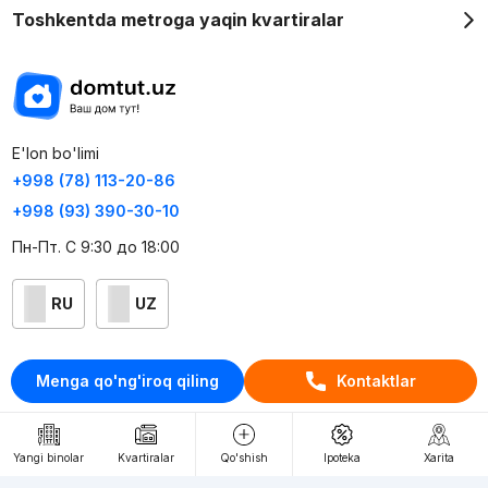
Toshkentda metroga yaqin kvartiralar
E'lon bo'limi
+998 (78) 113-20-86
+998 (93) 390-30-10
Пн-Пт. С 9:30 до 18:00
RU
UZ
Kontaktlar
Menga qo'ng'iroq qiling
Kontaktlar
loyiha haqida
Webnow © loyihasi
Yangi binolar
Kvartiralar
Qo'shish
Ipoteka
Xarita
Foydalanish shartlari